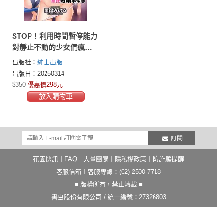
STOP！利用時間暫停能力
對靜止不動的少女們瘋狂
射精事件簿(全)
出版社：
紳士出版
出版日：20250314
$350
優惠價298元
放入購物車
訂閱
花園快訊
︱
FAQ
︱
大量團購
︱
隱私權政策
︱
防詐騙提醒
客服信箱
︱客服專線：(02) 2500-7718
■ 版權所有，禁止轉載 ■
書虫股份有限公司 / 統一編號：27326803