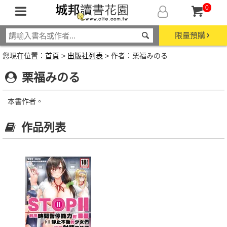
0
限量預購
您現在位置：
首頁
>
出版社列表
> 作者：栗福みのる
栗福みのる
本書作者。
作品列表