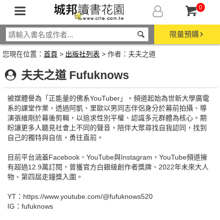
0
限量預購
您現在位置：
首頁
>
出版社列表
> 作者：夫夫之道
夫夫之道 Fufuknows
被媒體譽為「正能量的佛系YouTuber」。頻道起始為世新大學廣電
系的課堂作業，透過阿凱、里歐以男同志伴侶身分於幕前拍攝、導
演張維剛於幕後剪輯，以追求性別平權、認識多元群體為核心。期
盼讓更多人聽見社會上不同的聲音，陪伴大眾尋找自我認同，找到
自己的獨特與自信，勇往直前。
目前平台涵蓋Facebook、YouTube與Instagram，YouTube頻道擁
有超過12.9萬訂閱，曾獲官方白銀級創作者獎牌、2022年未來大人
物、第四屆走鐘獎入圍。
YT：https://www.youtube.com/@fufuknows520
IG：fufuknows