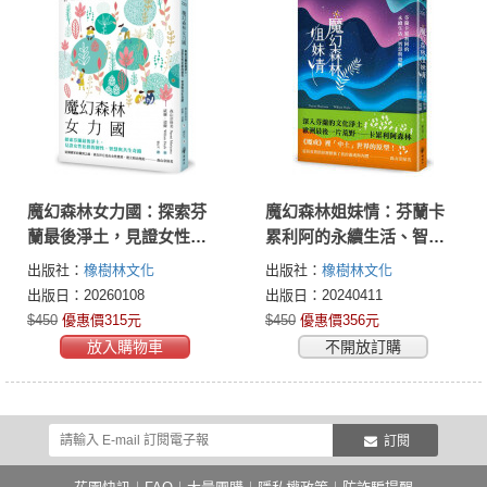
魔幻森林女力國：探索芬
魔幻森林姐妹情：芬蘭卡
蘭最後淨土，見證女性社
累利阿的永續生活、智慧
群的韌性、智慧與共生奇
與覺醒
出版社：
橡樹林文化
出版社：
橡樹林文化
蹟
出版日：20260108
出版日：20240411
$450
優惠價315元
$450
優惠價356元
放入購物車
不開放訂購
訂閱