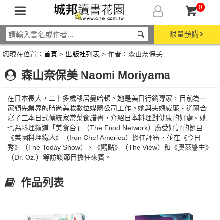
0
限量預購
您現在位置：
首頁
>
出版社列表
> 作者：森山奈保美
森山奈保美 Naomi Moriyama
在日本長大，二十多歲移居曼哈頓。她是美日行銷專家，目前為一
家領先業界的時尚美妝數位媒體公司工作。她與夫婿威廉・道爾合
寫了三本日式傳統家常菜食譜書，介紹日本料理對健康的好處。她
也為料理頻道「美食台」（The Food Network）廣受好評的節目
《美國料理鐵人》（Iron Chef America）擔任評審，並在《今日
秀》（The Today Show）、《觀點》（The View）和《奧茲醫生》
（Dr. Oz.）等訪談節目擔任來賓。
作品列表