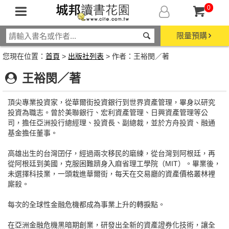
0
限量預購
您現在位置：
首頁
>
出版社列表
> 作者：王裕閔／著
王裕閔／著
頂尖專業投資家，從華爾街投資銀行到世界資產管理，畢身以研究
投資為職志。曾於美聯銀行、宏利資產管理、日興資產管理等公
司，擔任亞洲投行總經理、投資長、副總裁，並於方舟投資、融通
基金擔任董事。
高雄出生的台灣囝仔，經過兩次移民的磨練，從台灣到阿根廷，再
從阿根廷到美國，克服困難躋身入麻省理工學院（MIT）。畢業後，
未選擇科技業，一頭栽進華爾街，每天在交易廳的資產價格叢林裡
廝殺。
每次的全球性金融危機都成為事業上升的轉捩點。
在亞洲金融危機黑暗期創業，研發出全新的資產證券化技術，讓全