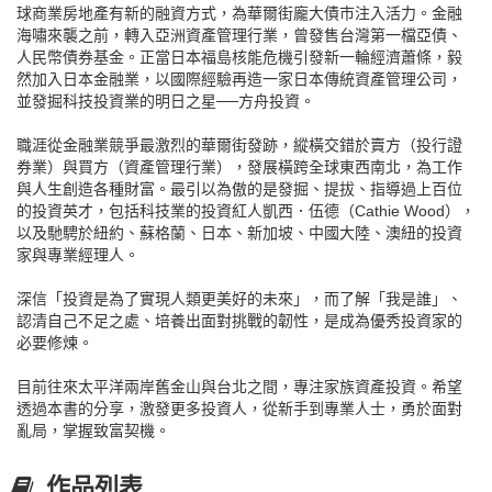
球商業房地產有新的融資方式，為華爾街龐大債市注入活力。金融
海嘯來襲之前，轉入亞洲資產管理行業，曾發售台灣第一檔亞債、
人民幣債券基金。正當日本福島核能危機引發新一輪經濟蕭條，毅
然加入日本金融業，以國際經驗再造一家日本傳統資產管理公司，
並發掘科技投資業的明日之星──方舟投資。
職涯從金融業競爭最激烈的華爾街發跡，縱橫交錯於賣方（投行證
券業）與買方（資產管理行業），發展橫跨全球東西南北，為工作
與人生創造各種財富。最引以為傲的是發掘、提拔、指導過上百位
的投資英才，包括科技業的投資紅人凱西．伍德（Cathie Wood），
以及馳騁於紐約、蘇格蘭、日本、新加坡、中國大陸、澳紐的投資
家與專業經理人。
深信「投資是為了實現人類更美好的未來」，而了解「我是誰」、
認清自己不足之處、培養出面對挑戰的韌性，是成為優秀投資家的
必要修煉。
目前往來太平洋兩岸舊金山與台北之間，專注家族資產投資。希望
透過本書的分享，激發更多投資人，從新手到專業人士，勇於面對
亂局，掌握致富契機。
作品列表