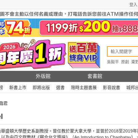
登入
吳毅平
原創
東
原創
Rewire
外版館
套書館
榜
新書上市
即將出版
選書
限時主題書展
影音說書
城邦
臨君
l
華盛頓大學歷史系副教授。曾任教於蒙大拿大學，並曾於2018至2019
亞文獻教材《察合台文導論》（An Introduction to Chagha