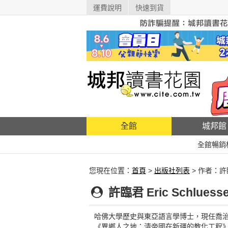
運費說明
快速到貨
全館
城邦館
全館暢銷
您現在位置：
首頁
>
出版社列表
> 作者：許
許臨君 Eric Schluesse
哈佛大學歷史與東亞語言學博士，現任喬治
《異鄉人之地：清帝國在新疆的教化工程》以及中