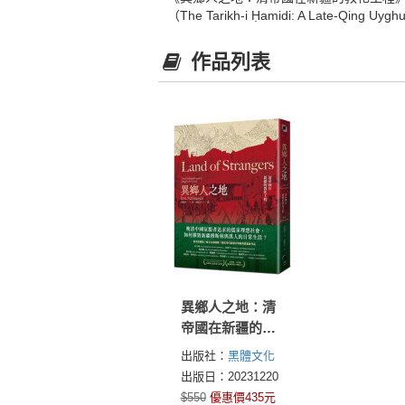
（The Tarikh-i Ḥamidi: A Late-Qing Uygh
作品列表
異鄉人之地：清
帝國在新疆的教
化工程
出版社：
黑體文化
出版日：20231220
$550
優惠價435元