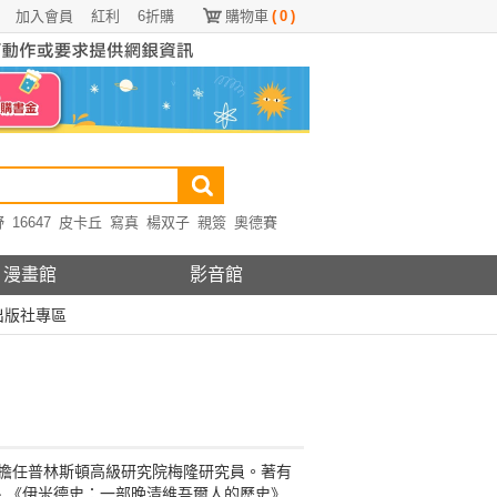
加入會員
紅利
6折購
購物車
(
0
)
野
16647
皮卡丘
寫真
楊双子
親簽
奧德賽
漫畫館
影音館
出版社專區
年擔任普林斯頓高級研究院梅隆研究員。著有
tay）、《伊米德史：一部晚清維吾爾人的歷史》