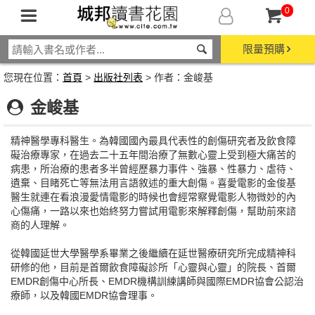
0
限量預購
您現在位置：
首頁
>
出版社列表
> 作者：金峻基
金峻基
精神醫學專科醫生。為韓國國內最具代表性的創傷研究者及飲食障
礙治療專家，在過去二十五年間治療了無數心靈上受到極大痛苦的
病患，所治療的患者多半曾經歷暴力事件、強暴、性暴力、虐待、
遺棄、目睹死亡等無法用言語敘述的重大創傷。喜愛電影的金俊基
醫生就連在看浪漫愛情電影的時候也會經常察覺電影人物微妙的內
心傷痛，一路以來也始終努力嘗試用電影來解釋創傷，幫助前來諮
商的人理解。
從韓國延世大學醫學系畢業之後繼續在延世醫療研究所完成精神科
研修的他，目前是首爾飲食障礙診所「心靈與心靈」的院長、首爾
EMDR創傷中心所長、EMDR機構訓練講師與國際EMDR協會公認治
療師，以及韓國EMDR協會理事。