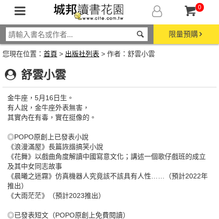
0
限量預購
您現在位置：
首頁
>
出版社列表
> 作者：舒雲小雲
舒雲小雲
金牛座，5月16日生。
有人說，金牛座外表無害，
其實內在有毒，實在挺像的。
◎POPO原創上已發表小說
《浪漫滿屋》長篇詼諧搞笑小說
《花舞》以戲曲角度解讀中國寫意文化；講述一個歌仔戲班的成立
及其中女同志故事
《晨曦之迷霧》仿真機器人究竟該不該具有人性……（預計2022年
推出）
《大雨茫茫》（預計2023推出）
◎已發表短文（POPO原創上免費閱讀）