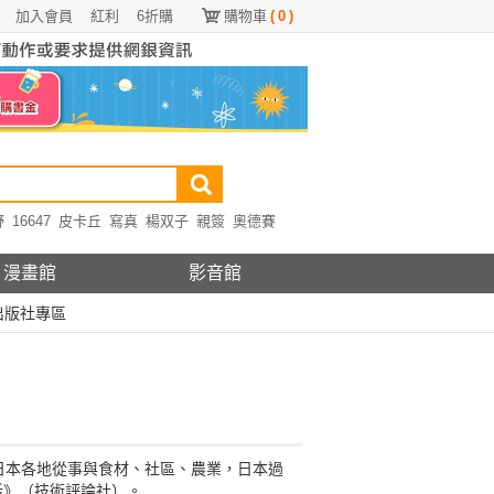
加入會員
紅利
6折購
購物車
(
0
)
野
16647
皮卡丘
寫真
楊双子
親簽
奧德賽
漫畫館
影音館
出版社專區
日本各地從事與食材、社區、農業，日本過
活》（技術評論社）。