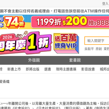
登入
吳毅平
原創
東
原創
Rewire
外版館
套書館
榜
新書上市
即將出版
選書
限時主題書展
影音說書
城邦
甲斐香織
○一○年離開公司後，以背離大量生產、大量消費的價值觀為主軸，採訪
與書籍有《社會設計》、《日本社會設計》（朝日出版）、著有《創造生