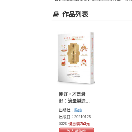
作品列表
剛好，才是最
好：適量製造時
代來臨！看見顧
出版社：
臉譜
客需求X精準生產
出版日：20210126
X改善量產物流系
$320
優惠價253元
統，19個平衡品
放入購物車