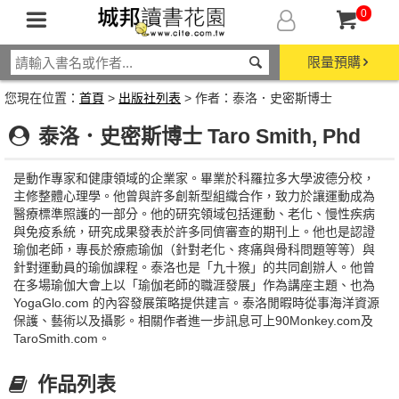
0
限量預購
您現在位置：
首頁
>
出版社列表
> 作者：泰洛．史密斯博士
泰洛．史密斯博士 Taro Smith, Phd
是動作專家和健康領域的企業家。畢業於科羅拉多大學波德分校，
主修整體心理學。他曾與許多創新型組織合作，致力於讓運動成為
醫療標準照護的一部分。他的研究領域包括運動、老化、慢性疾病
與免疫系統，研究成果發表於許多同儕審查的期刊上。他也是認證
瑜伽老師，專長於療癒瑜伽（針對老化、疼痛與骨科問題等等）與
針對運動員的瑜伽課程。泰洛也是「九十猴」的共同創辦人。他曾
在多場瑜伽大會上以「瑜伽老師的職涯發展」作為講座主題、也為
YogaGlo.com 的內容發展策略提供建言。泰洛閒暇時從事海洋資源
保護、藝術以及攝影。相關作者進一步訊息可上90Monkey.com及
TaroSmith.com。
作品列表