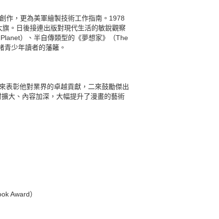
插畫的創作，更為美軍繪製技術工作指南。1978
ls）的大旗。日後接連出版對現代生活的敏銳觀察
her Planet）、半自傳類型的《夢想家》（The
主題訴諸青少年讀者的藩籬。
，一來表彰他對業界的卓越貢獻，二來鼓勵傑出
材擴大、內容加深，大幅提升了漫畫的藝術
ok Award）