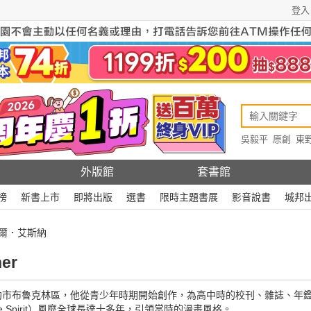
登入
吳毅平
原創
東
原創
Rewire
外版館
套書館
榜
新書上市
即將出版
選書
限時主題書展
影音說書
城邦
威爾．艾斯納
er
市布魯克林區，他從青少年時期開始創作，為高中時的校刊、雜誌、年鑑作
 Spirit）風靡全球長達十多年，引領當時的漫畫風格。