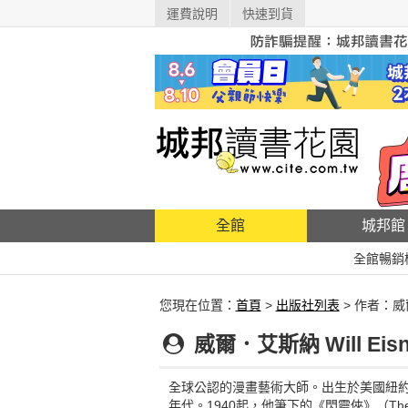
運費說明
快速到貨
全館
城邦館
全館暢銷
您現在位置：
首頁
>
出版社列表
> 作者：
威爾．艾斯納 Will Eisn
全球公認的漫畫藝術大師。出生於美國紐約
年代。1940起，他筆下的《閃靈俠》（The