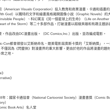
merican Visuals Corporation）投入教育和商業漫畫、卡通和
 With God）以獨特的文字和繪畫風格揭開圖像小說（Graphic Nove
nvisible People）、科幻寓言《另一個星球上的生命》（Life on Anot
e Heart of the Storm）等二十多部作品，打破漫畫以超級英雄和有趣
作品改由DC漫畫出版。（DC Comics,Inc.）出版，並改編成電影。
omic-Con都會頒發以艾斯納命名、媲美電影屆奧斯卡獎的「艾斯納獎」
，不僅因為《閃靈俠》對漫畫界的重大影響，更由於他的作品將漫畫的題
一席之地。
ive》
rrative》
：國家卡通協會（National Cartoonist Society）漫畫書獎（Comic Bo
ory）
ic Book Arts）名人堂