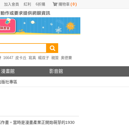
加入會員
紅利
6折購
購物車
(
0
)
野
16647
皮卡丘
寫真
楊双子
親簽
奧德賽
漫畫館
影音館
出版社專區
畫。當時是漫畫產業正開始萌芽的1930