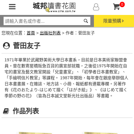
0
限量預購
您現在位置：
首頁
>
出版社列表
> 作者：菅田友子
菅田友子
1971年畢業於武藏野美術大學日本畫系，目前是日本美術家聯盟會
員。曾在數寄屋橋阪急百貨的廣宣部就職，之後從1975年開始在自
宅的畫室及藝文教室開設「兒童畫室」、「初學者日本畫教室」、
「手繪明信片教室」等課程。 1987年開始，每年會在銀座舉辦個人
日本畫畫展。在雜誌、地方誌、小冊、報紙都有連載專欄。另著作
有《花のおたより-はじめて描く「はがき絵」》、《はじめて描く
季節の野の花》（皆為日本誠文堂新光社出版品）等書籍。
作品列表