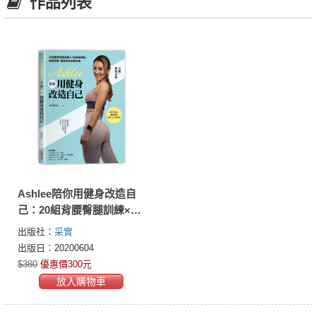
作品列表
Ashlee陪你用健身改造自
己：20組背腰臀腿訓練×7
日健身課程，增肌燃脂．
出版社：
采實
居家徒手訓練攻略【附QR
出版日：20200604
Code健身示範影片】
$380
優惠價300元
放入購物車