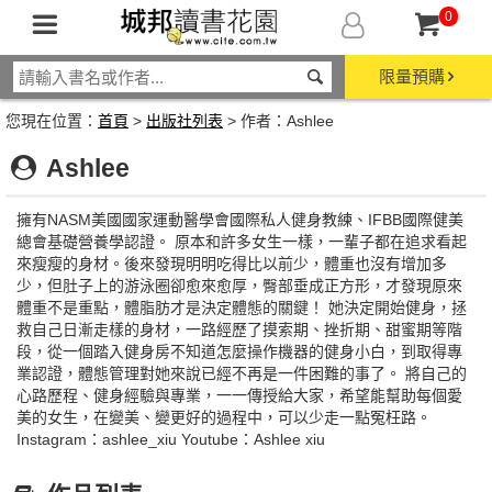
0
限量預購
您現在位置：
首頁
>
出版社列表
> 作者：Ashlee
Ashlee
擁有NASM美國國家運動醫學會國際私人健身教練、IFBB國際健美
總會基礎營養學認證。 原本和許多女生一樣，一輩子都在追求看起
來瘦瘦的身材。後來發現明明吃得比以前少，體重也沒有增加多
少，但肚子上的游泳圈卻愈來愈厚，臀部垂成正方形，才發現原來
體重不是重點，體脂肪才是決定體態的關鍵！ 她決定開始健身，拯
救自己日漸走樣的身材，一路經歷了摸索期、挫折期、甜蜜期等階
段，從一個踏入健身房不知道怎麼操作機器的健身小白，到取得專
業認證，體態管理對她來說已經不再是一件困難的事了。 將自己的
心路歷程、健身經驗與專業，一一傳授給大家，希望能幫助每個愛
美的女生，在變美、變更好的過程中，可以少走一點冤枉路。
Instagram：ashlee_xiu Youtube：Ashlee xiu