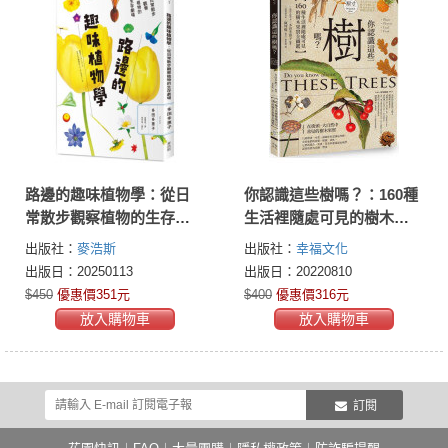
路邊的趣味植物學：從日
你認識這些樹嗎？：160種
常散步觀察植物的生存劇
生活裡隨處可見的樹木果
場
實全圖鑑
出版社：
麥浩斯
出版社：
幸福文化
出版日：20250113
出版日：20220810
$450
優惠價351元
$400
優惠價316元
放入購物車
放入購物車
訂閱