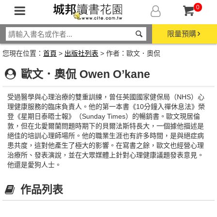
0
限量預購
您現在位置：
首頁
>
出版社列表
> 作者：歐文．奧侃
歐文．奧侃 Owen O’kane
受過醫學與心理治療的雙重訓練，曾任英國國家健保局（NHS）心
理健康服務的臨床負責人。他的第一本書《10分鐘入禪休息法》榮
登《星期日泰晤士報》（Sunday Times）的暢銷書。歐文現居倫
敦，但在北愛爾蘭問題時期下的貝爾法斯特長大，一個據他描述是
絕佳的培訓心理師場所。他的職業生涯也有許多時間，是與絕症病
患共度，這對他產生了極大的影響。在寫書之餘，歐文也經營心理
治療所、發表演說，並在大眾媒體上針對心理健康議題發表意見。
他還是愛狗人士。
作品列表