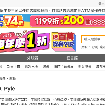
登入
吳毅平
原創
東
原創
Rewire
外版館
套書館
榜
新書上市
即將出版
選書
限時主題書展
影音說書
城邦
詹姆斯．派勒
 Pyle
在美國國防語言學院、美國陸軍情報中心暨學校、美國國防部聯合情報機
。著有《閒聊中的套話技術》（Find Out Anything From Anyone