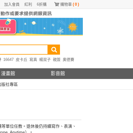
加入會員
紅利
6折購
購物車
(
0
)
野
16647
皮卡丘
寫真
楊双子
親簽
奧德賽
漫畫館
影音館
出版社專區
構等單位任教。退休後仍持續寫作、表演、
, Anytime）。