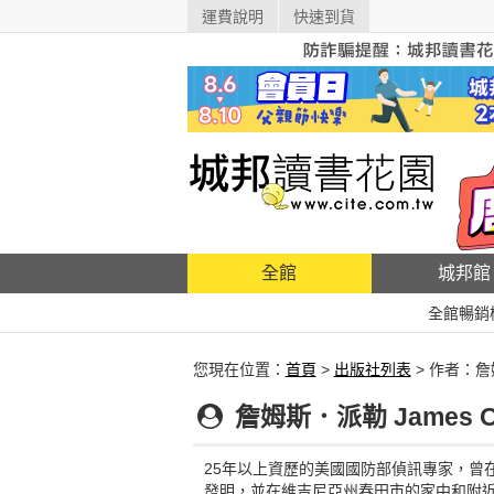
運費說明
快速到貨
全館
城邦館
全館暢銷
您現在位置：
首頁
>
出版社列表
> 作者：
詹姆斯．派勒 James O.
25年以上資歷的美國國防部偵訊專家，曾
發明，並在維吉尼亞州春田市的家中和附近擔任行動DJ