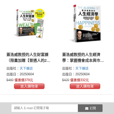
蓋洛威教授的人生財富課
蓋洛威教授的人生經濟
（限量加贈【普通人的24
學：掌握機會成本與市場
個致富常識】特典拉
法則，明智選擇職涯與發
出版社：
天下雜誌
出版社：
天下雜誌
頁）：觀念x紀律x工作x配
展關係，人生不焦慮、不
出版日：20250604
出版日：20250604
置，完整理解股、債、基
匱乏
$480
優惠價379元
$420
優惠價332元
金、房地產的基本邏輯，
放入購物車
放入購物車
一生不為錢煩惱
訂閱