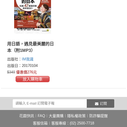
用日語，遇見最美麗的日
本（附1MP3）
出版社：
IM我識
出版日：20170104
$349
優惠價276元
放入購物車
訂閱
花園快訊
︱
FAQ
︱
大量團購
︱
隱私權政策
︱
防詐騙提醒
客服信箱
︱客服專線：(02) 2500-7718