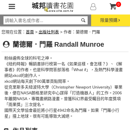
0
限量預購
您現在位置：
首頁
>
出版社列表
> 作者：蘭德爾．門羅
蘭德爾．門羅 Randall Munroe
粉絲遍佈全球的科宅之神。
《紐約時報》暢銷書排行榜第一名《如果這樣，會怎樣？》、《解
事者》的作者，也是科學問答部落格「What if」，及熱門科學漫畫
網站xkcd的創作人。
xkcd網站每天創下80萬單頁點閱率。
從克里斯多夫紐波特大學（Christopher Newport University）畢業
後，便在NASA朗格里研究中心謀得「打造機器人」的工作。2006
年離開NASA，專職畫網路漫畫，曾獲科幻界最受矚目的年度獎項
「雨果獎」三次提名。
國際天文學協會最近將小行星4942命名為門羅，如果「門羅小行
星」撞上地球，很有可能導致大滅絕。