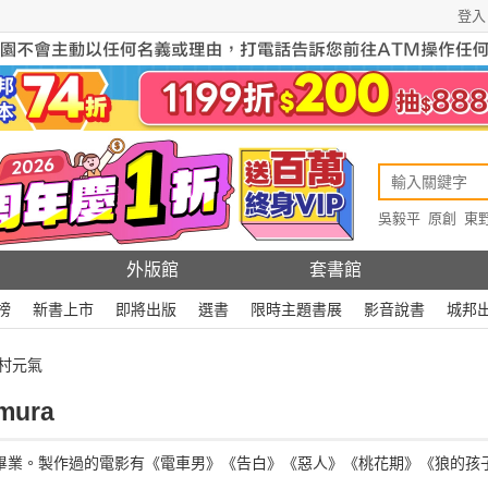
登入
吳毅平
原創
東
原創
Rewire
外版館
套書館
榜
新書上市
即將出版
選書
限時主題書展
影音說書
城邦
川村元氣
mura
系畢業。製作過的電影有《電車男》《告白》《惡人》《桃花期》《狼的孩