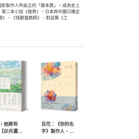
對優秀電影製作人所設立的「藤本獎」，成為史上
冊。第二本小說《億男》，日本與中國已確定
穆穆》、《怪獸蛋糕師》、對話集《工
，她將到
百花：《你的名
【卯月瀾漫
字》製作人、
：日本票房
《如果這世界貓