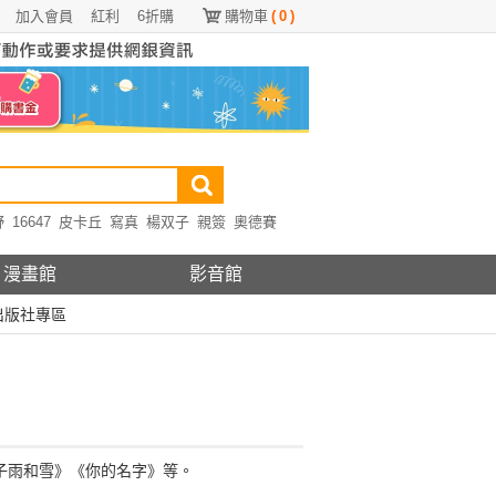
加入會員
紅利
6折購
購物車
(
0
)
野
16647
皮卡丘
寫真
楊双子
親簽
奧德賽
漫畫館
影音館
出版社專區
子雨和雪》《你的名字》等。