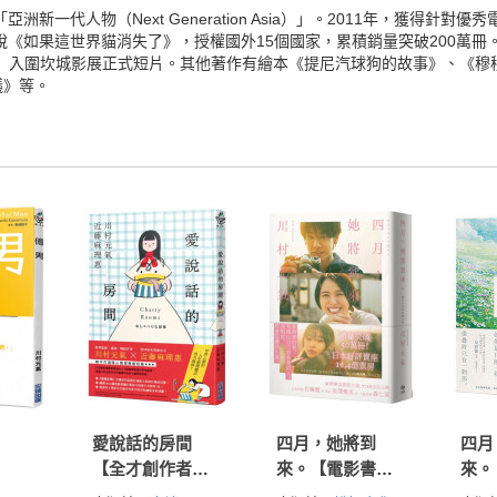
洲新一代人物（Next Generation Asia）」。2011年，獲得針
小說《如果這世界貓消失了》，授權國外15個國家，累積銷量突破200萬
lity』入圍坎城影展正式短片。其他著作有繪本《提尼汽球狗的故事》、《
議》等。
愛說話的房間
四月，她將到
四月
【全才創作者川
來。【電影書衣
來。
村元氣 X 全球知
特典版】
版】