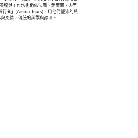
的課程與工作坊也遍佈法國、愛爾蘭、峇里
者」(Aroma Tours)，用他們豐沛的熱
化與風情，傳統的美饌與醇酒。