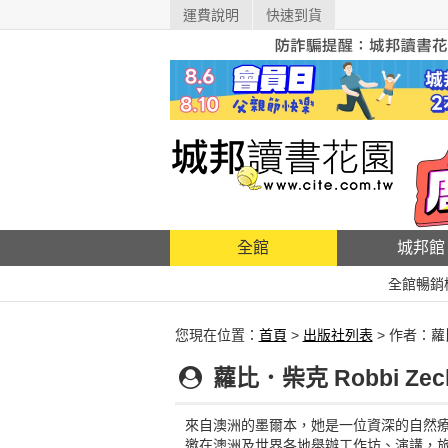
運費說明
快速到貨
全館
城邦館
全館暢銷
您現在位置：
首頁
>
出版社列表
> 作者：
蘿比．柴克 Robbi Zec
來自澳洲的墨爾本，她是一位資深的自然療法
邀在澳洲及世界各地舉辦工作坊、演講，旅