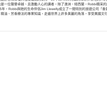
是一位聲譽卓越、且激勵人心的講者，除了澳洲、紐西蘭，Robbi精采
Robbi與她的生命伴侶Jim Llewelly成立了一間特別的旅遊公司「香氣行
、精油、芳香療法的專業知識，走遍世界上許多美麗的角落，享受異國文