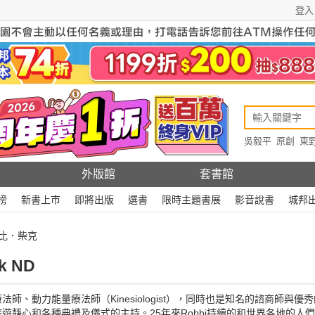
登入
吳毅平
原創
東
原創
Rewire
外版館
套書館
榜
新書上市
即將出版
選書
限時主題書展
影音說書
城邦
蘿比．柴克
k ND
師、動力能量療法師（Kinesiologist），同時也是知名的諮商師與
遊靜心和各種典禮及儀式的主持。25年來Robbi持續的和世界各地的人