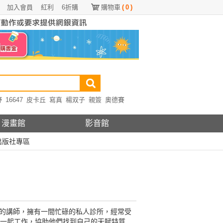
加入會員
紅利
6折購
購物車
(
0
)
野
16647
皮卡丘
寫真
楊双子
親簽
奧德賽
漫畫館
影音館
出版社專區
優秀的講師，擁有一間忙碌的私人診所，經常受
們一起工作，協助他們找到自己的天賦特質