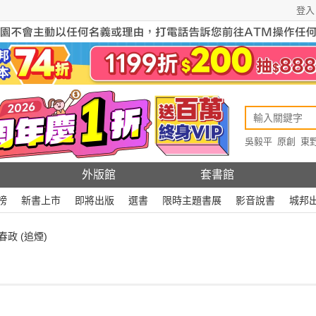
登入
吳毅平
原創
東
原創
Rewire
外版館
套書館
榜
新書上市
即將出版
選書
限時主題書展
影音說書
城邦
春政 (追煙)