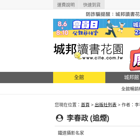
運費說明
快速到貨
全館
城邦館
全館暢銷
您現在位置：
首頁
>
出版社列表
> 作者：李
李春政 (追煙)
鐵道攝影名家