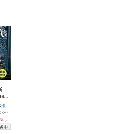
新
16開
文化
730
36元
書中