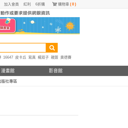
加入會員
紅利
6折購
購物車
(
0
)
野
16647
皮卡丘
寫真
楊双子
親簽
奧德賽
漫畫館
影音館
出版社專區