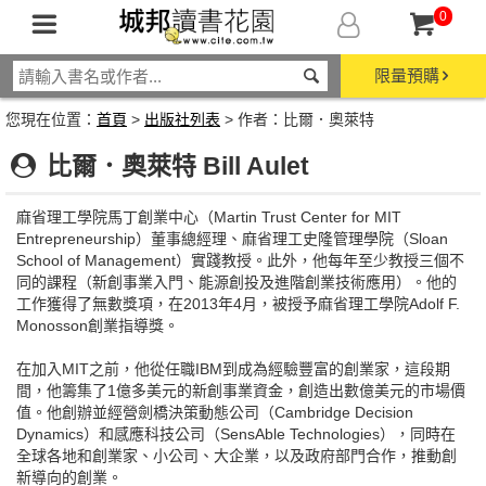
0
限量預購
您現在位置：
首頁
>
出版社列表
> 作者：比爾．奧萊特
比爾．奧萊特 Bill Aulet
麻省理工學院馬丁創業中心（Martin Trust Center for MIT
Entrepreneurship）董事總經理、麻省理工史隆管理學院（Sloan
School of Management）實踐教授。此外，他每年至少教授三個不
同的課程（新創事業入門、能源創投及進階創業技術應用）。他的
工作獲得了無數獎項，在2013年4月，被授予麻省理工學院Adolf F.
Monosson創業指導獎。
在加入MIT之前，他從任職IBM到成為經驗豐富的創業家，這段期
間，他籌集了1億多美元的新創事業資金，創造出數億美元的市場價
值。他創辦並經營劍橋決策動態公司（Cambridge Decision
Dynamics）和感應科技公司（SensAble Technologies），同時在
全球各地和創業家、小公司、大企業，以及政府部門合作，推動創
新導向的創業。