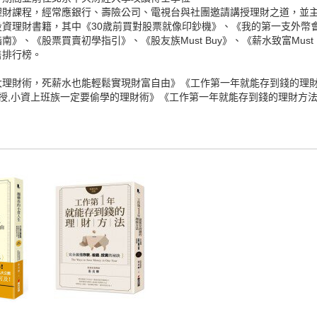
財課程，經常應銀行、壽險公司、電視台與社團邀請講授理財之道，並主持
資理財書籍，其中《30歲前買對股票就像印鈔機》、《我的第一支外幣
、《股票買賣初學指引》、《股友族Must Buy》、《薪水致富Must B
售排行榜。
大理財術，死薪水也能輕鬆實現財富自由》《工作第一年就能存到錢的理
授,小資上班族一定要偷學的理財術》《工作第一年就能存到錢的理財方