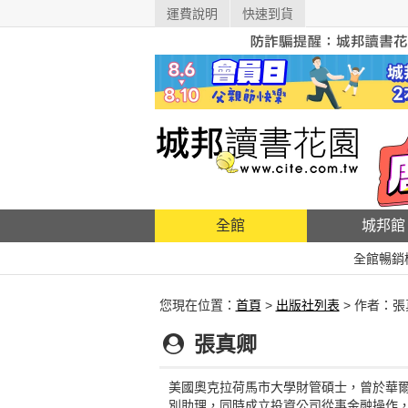
運費說明
快速到貨
全館
城邦館
全館暢銷
您現在位置：
首頁
>
出版社列表
> 作者：張
張真卿
美國奧克拉荷馬市大學財管碩士，曾於華
別助理，同時成立投資公司從事金融操作