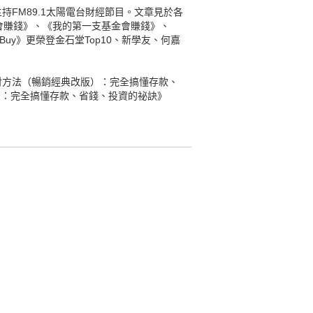
FM89.1太陽電台財經節目。文章見於各
會賺錢》、《我的第一支基金會賺錢》、
uy》更榮登金石堂Top10、新學友、何嘉
財方法（暢銷經典改版）：完全搞懂存款、
法：完全搞懂存款、省錢、投資的祕訣》