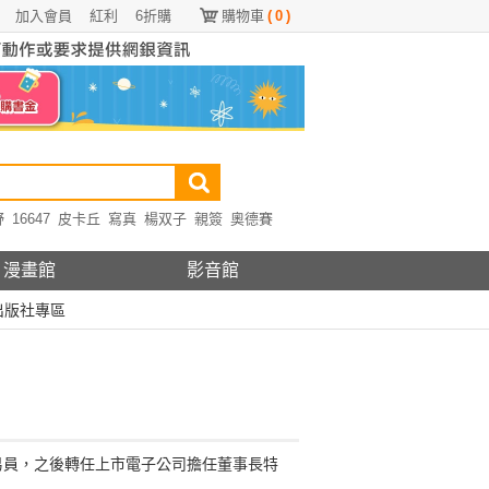
加入會員
紅利
6折購
購物車
(
0
)
野
16647
皮卡丘
寫真
楊双子
親簽
奧德賽
漫畫館
影音館
出版社專區
易員，之後轉任上市電子公司擔任董事長特