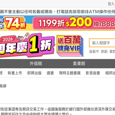
登入
吳毅平
原創
東
原創
Rewire
外版館
套書館
榜
新書上市
即將出版
選書
限時主題書展
影音說書
城邦
真卿
爾街從事證券及期貨交易工作。返國後服務於銀行國外部擔任資深外匯交
，期間並前往北京中央財經大學攻讀博士學位。