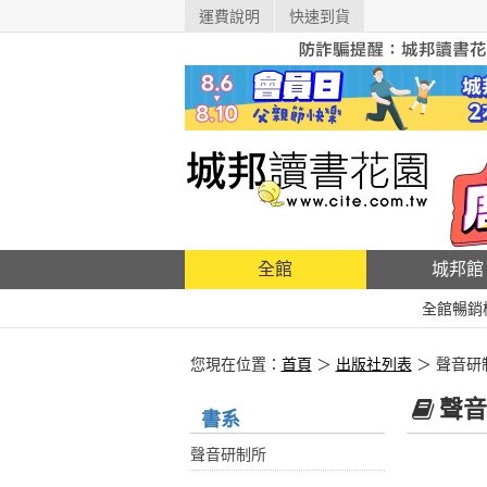
運費說明
快速到貨
全館
城邦館
全館暢銷
您現在位置：
首頁
＞
出版社列表
＞ 聲音研
聲音
書系
聲音研制所