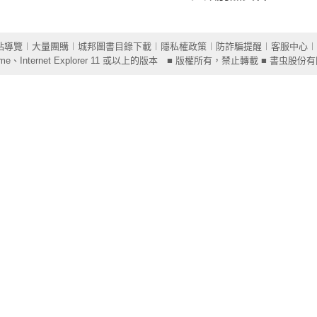
站導覽
︱
大量團購
︱
城邦圖書目錄下載
︱
隱私權政策
︱
防詐騙提醒
︱
客服中心
︱
ome
、Internet Explorer 11 或以上的版本 ■ 版權所有，禁止轉載 ■ 書虫股份有