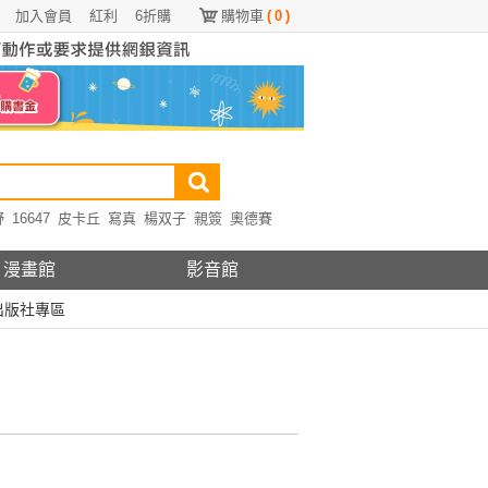
加入會員
紅利
6折購
購物車
(
0
)
野
16647
皮卡丘
寫真
楊双子
親簽
奧德賽
漫畫館
影音館
出版社專區