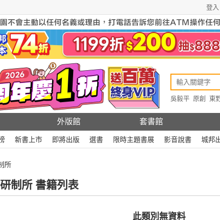
登入
吳毅平
原創
東
原創
Rewire
外版館
套書館
榜
新書上市
即將出版
選書
限時主題書展
影音說書
城邦
制所
研制所 書籍列表
此類別無資料