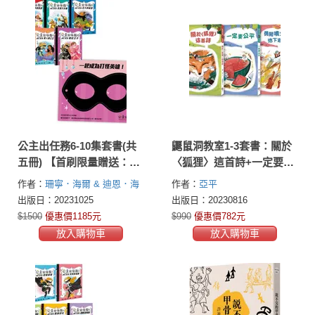
公主出任務6-10集套書(共
鼴鼠洞教室1-3套書：關於
五冊) 【首刷限量贈送：華
〈狐狸〉這首詩+一定要公
麗變身黑衣公主眼罩DIY】
平+勇闖噴火龍地下岩洞
作者：
珊寧．海爾 & 迪恩．海
作者：
亞平
爾(Shannon Hale & Dean Hale)
出版日：20231025
出版日：20230816
$1500
優惠價1185元
$990
優惠價782元
放入購物車
放入購物車