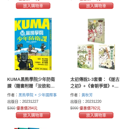
放入購物車
放入購物車
KUMA黑熊學院少年防衛
太初傳說1-3套書：《遂古
課（隨書附贈「汝欲和
之初》+《會朝爭盟》+
平，必先備戰」臺灣古地
《薄暮雷電》
作者：
黑熊學院 × 少年國際事
作者：
黃秋芳
圖海報）
務所／策畫‧製作
出版日：20231227
出版日：20231220
$360
優惠價284元
$990
優惠價782元
放入購物車
放入購物車