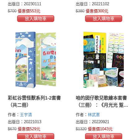
隸，他們的夢想與呼喊】
Brian)
Bryan)
出版日：20230111
出版日：20221102
$700
優惠價553元
$380
優惠價300元
放入購物車
放入購物車
彩虹谷雲怪獸系列1-2套書
咱的囡仔歌兒歌繪本套書
（共二冊）
（三冊）：《月光光 踅夜
市》＋《菜瓜開花》＋
作者：
王宇清
作者：
林武憲
《山嘛驚寒》★七大超值
出版日：20221013
出版日：20220921
豪華組合：教學引導小
$670
優惠價529元
$1320
優惠價1043元
冊、兒童美術小冊、作者
放入購物車
放入購物車