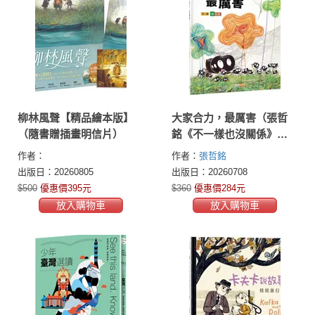
柳林風聲【精品繪本版】
大家合力，最厲害（張哲
（隨書贈插畫明信片）
銘《不一樣也沒關係》全
新續作）
作者：
作者：
張哲銘
出版日：20260805
出版日：20260708
$500
優惠價395元
$360
優惠價284元
放入購物車
放入購物車