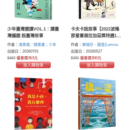
少年臺灣選讀VOL.1：讀臺
卡夫卡說故事【2022波隆
灣議題 說臺灣故事
那童書展拉加茲獎特選100
好書】（二版）（贈插畫
作者：
馮季眉／總策畫；少年
作者：
樂瑞莎．圖里(Larissa
小卡）
國際事務所／作者
Theule)
出版日：20260701
出版日：20260527
$460
優惠價363元
$380
優惠價300元
放入購物車
放入購物車