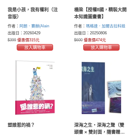
我是小孩，我有權利（注
橋梁【授權8國，精裝大開
音版）
本知識圖畫書】
作者：
阿朗．賽赫(Alain
作者：
瑪格達．加爾古拉科娃
Serres)
(Magda Garguláková)
出版日：20260429
出版日：20250806
$399
優惠價315元
$600
優惠價474元
放入購物車
放入購物車
塑誰惹的禍？
深海之生‧深海之聲（雙
頭書 × 雙封面，隨書贈