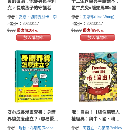
窗的彼端：他從男孩亨利
十二生肖經典童話繪本：
克，長成孩子的守護者
鼠牛虎兔×龍蛇馬羊×猴雞
——波蘭兒童人權之父柯
狗豬（套書共三冊）【首
作者：
安娜．切爾雯絲卡—李
作者：
王家珍(Lisa Wang)
札克的故事
刷限量好禮：作繪者印刷
德爾(Anna Czerwińska-Rydel)
出版日：20230117
出版日：20230117
簽名海報一張+精緻著色畫
$360
優惠價284元
$1200
優惠價948元
卡兩張+萬用小卡片兩張】
放入購物車
放入購物車
安心成長漫畫套書：身體
哦！自由！【紐伯瑞獎人
界線怎麼建立？+容易緊張
權經典：與牛、豬、棉花
怎麼辦？
一起標價出售的十一名奴
作者：
瑞秋．布瑞恩(Rachel
作者：
阿西立．布萊恩(Ashley