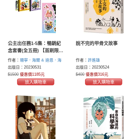
公主出任務1-5集：暢銷紀
說不完的甲骨文故事
念套書(全五冊) 【首刷限量
贈送：公主英雄閃亮出擊
作者：
珊寧．海爾 & 迪恩．海
作者：
許進雄
貼紙】
爾(Shannon Hale & Dean Hale)
出版日：20230531
出版日：20230524
$1500
優惠價1185元
$400
優惠價316元
放入購物車
放入購物車