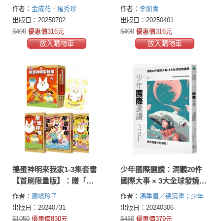
「鯨魚之歌」明信片組2
作者：
金成花．權秀珍
作者：
李如青
張）
出版日：20250702
出版日：20250401
$400
優惠價316元
$400
優惠價316元
放入購物車
放入購物車
搗蛋神明來我家1-3集套書
少年國際選讀：洞觀20件
【首刷限量版】：贈「金
國際大事 × 3大全球發燒議
閃閃納福A5資料夾」
題
作者：
廣嶋玲子
作者：
馮季眉／總策畫；少年
國際事務所／作者
出版日：20240731
出版日：20240306
$1050
優惠價830元
$480
優惠價379元