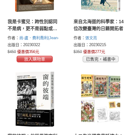
我是卡蜜兒：跨性別認同
來自北海道的科學家：14
不是病，更不是弱點或問
位改變臺灣的日籍開拓者
題！世上會有人理解你真
作者：
尚-盧．費利喬利(Jean-
作者：
張文亮
實的樣子【聯合國兒童基
Loup Felicioli)
出版日：20230322
出版日：20230215
金會獲獎作品】
$450
優惠價356元
$350
優惠價277元
放入購物車
已售完，補書中