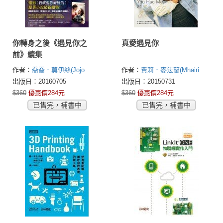
你轉身之後《遇見你之
真愛遇見你
前》續集
作者：
喬喬．莫伊絲(Jojo
作者：
費莉．麥法蘭(Mhairi
Moyes)
McFarlane)
出版日：20160705
出版日：20150731
$360
優惠價284元
$360
優惠價284元
已售完，補書中
已售完，補書中