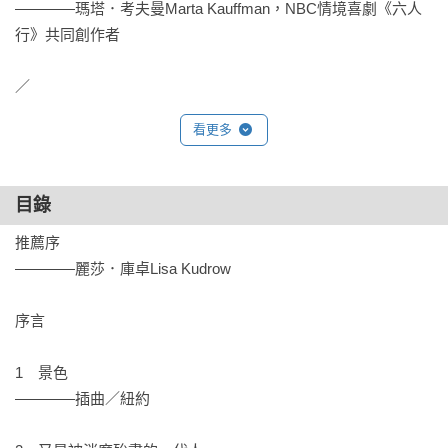
————瑪塔．考夫曼Marta Kauffman，NBC情境喜劇《六人
行》共同創作者

／

看更多
「嗨，我是馬修，不過你看到我可能會聯想到另一個名字。朋
友都叫我馬蒂（Matty）。還有，我早就該死了。」

目錄
備受好評的演員馬修．派瑞，以這句話揭開他引人入勝的人生
故事，帶領我們一同走過他的童年抱負、成名與成癮，以及在
推薦序

一場危及生命的健康危機後，一步步復原的旅程。在頻繁出入
————麗莎．庫卓Lisa Kudrow

醫院與康復中心之前，5歲的小馬修因為父母分居，在蒙特婁和
洛杉磯之間來回穿梭；14歲的馬修，是加拿大名列前茅的網球
序言

新星；24歲的馬修，抓住機會加入備受矚目的試播劇《我們這
樣的朋友》（Friends Like Us），成了令其他人又羨又妒的主演
1　景色

之一……在本書中，我們會看到許多不同時期、不同面貌的馬
————插曲／紐約

修。
