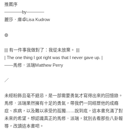
推薦序 

————by————

麗莎．庫卓Lisa Kudrow

◍

||| 有一件事我做對了：我從未放棄。 |||

| The one thing I got right was that I never gave up. |

——馬修．派瑞Matthew Perry

／

未經粉飾且毫不避忌，是一部需要勇氣才寫得出來的回憶錄。
馬修．派瑞果然擁有十足的勇氣，帶我們一同經歷他的成癮
症、疾病，以及難以承受的孤獨……說到底，這本書充滿了對
未來的希望。想認識真正的馬修．派瑞，就別去看那些八卦報
導，改讀這本書吧。
