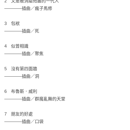
2　又是被消磨殆盡的一代人

在這個唯有他能講述的、超乎尋常的故事中，馬修更以他獨有
————插曲／瘋子馬修

的真誠、幽默與溫暖親切口吻來述說一切。他毫無保留地揭露
育養他（卻也放任他自生自滅）的破碎家庭、驅使他追求名聲
3　包袱

且被人認可的渴望，以及即使遠大的夢想成真亦無法填補的內
————插曲／死

心空洞。此外，他也詳述遠離酒精與藥物而獲致的寧靜、對
《六人行》無處不在的影響力有何感想，並分享劇中其他演員
4　似曾相識

的小故事，還有他一路走來認識的明星與他們的奇聞軼事。派
————插曲／聚焦

瑞以坦率、帶有自我意識又富有標誌性幽默感的文字，鮮活地
敘述自己這一生和成癮症的搏鬥，以及看似擁有一切，卻仍為
5　沒有第四面牆

成癮症所苦的原因。

————插曲／洞

《朋友、戀人與最糟糕的事》是令人難以忘懷的回憶錄，揭露
6　布魯斯．威利

了私密的故事，使人眼界大開，同時也對努力擺脫成癮症的所
————插曲／群魔亂舞的天堂

有人伸出了友誼之手。直言不諱、感動人心、極其風趣，正是
喜愛馬修的人們殷切盼望的一本書。
7　朋友的好處

————插曲／口袋
