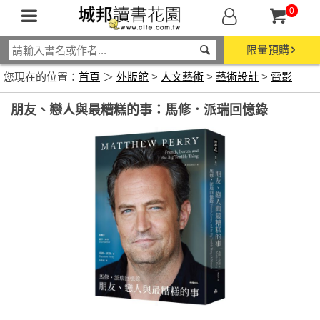
0
限量預購
您現在的位置：
首頁
＞
外版館
>
人文藝術
>
藝術設計
>
電影
朋友、戀人與最糟糕的事：馬修．派瑞回憶錄