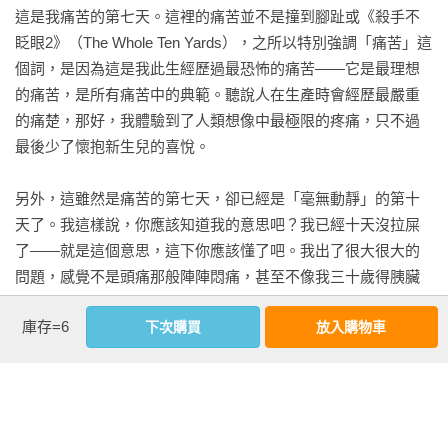
這是我痛苦的第七天。這裡的痛苦並不是撞到腳趾或《殺手不
眨眼2》（The Whole Ten Yards），之所以特別強調「痛苦」這
個詞，是因為這是我此生經歷過最恐怖的痛苦——它是最理想
的痛苦，是所有痛苦中的典範。聽說人在生產時會經歷最嚴重
的痛楚，那好，我體驗到了人類想像中最極限的疼痛，只不過
最後少了懷抱新生兒的喜悅。

另外，這雖然是痛苦的第七天，卻已經是「毫無動靜」的第十
天了。我這樣說，你應該知道我的意思吧？我已經十天沒拉屎
了——就是這個意思，這下你應該懂了吧。我出了很大很大的
問題，感覺不是頭痛那般陣陣悶痛，甚至不像我三十歲得胰臟
炎時的刺痛，而是一種全然不同的痛。我感覺身體即將爆開，
庫存=6
下次購買
放入購物車
感覺五臟六腑都試圖從體內鑽出來。這是認真的痛苦，容不得
你胡鬧。

除此之外，還有聲音。老天啊，那個聲音真的很恐怖。我這個
人平常都安靜低調，今晚卻扯著嗓子放聲尖叫。有時在夜裡，