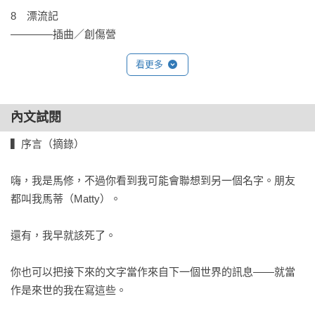
8　漂流記

————插曲／創傷營

看更多
9　三人才不行，三人會毀掉一切

————插曲／好萊塢的暴力事件

內文試閱
10　最糟糕的事

————插曲／吸菸區

▍序言（摘錄）

11　蝙蝠俠

嗨，我是馬修，不過你看到我可能會聯想到另一個名字。朋友
都叫我馬蒂（Matty）。

謝辭
還有，我早就該死了。

你也可以把接下來的文字當作來自下一個世界的訊息——就當
作是來世的我在寫這些。
