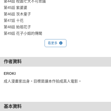
第44話 校園七大不可思議

第45話 紫婆婆

第46話 茨木童子

第47話 十花

第48話 始祖花子

第49話 花子小姐的傳聞
看更多
作者資料
EROKI 
成人漫畫家出身。目標是讓本作拍成真人電影。
基本資料