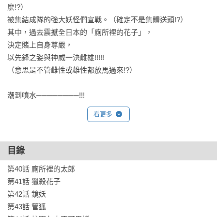
麼!?）

被集結成隊的強大妖怪們宣戰。（確定不是集體送頭!?）

其中，過去震撼全日本的「廁所裡的花子」，

決定賭上自身尊嚴，

以先鋒之姿與神威一決雌雄!!!!!

（意思是不管雌性或雄性都放馬過來!?） 

潮到噴水────────!!!
看更多
目錄
第40話 廁所裡的太郎

第41話 獵殺花子

第42話 鏡妖

第43話 管狐
