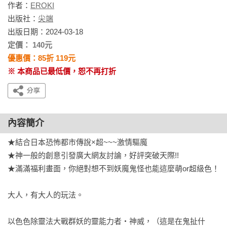
作者：
EROKI
出版社：
尖端
出版日期：2024-03-18
定價： 140元
優惠價：85折 119元
※ 本商品已最低價，恕不再打折
內容簡介
★結合日本恐怖都市傳說×超~~~激情驅魔

★神一般的創意引發廣大網友討論，好評突破天際!!

★滿滿福利畫面，你絕對想不到妖魔鬼怪也能這麼萌or超級色！

大人，有大人的玩法。

以色色除靈法大戰群妖的靈能力者・神威，（這是在鬼扯什