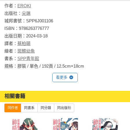
作者：
EROKI
出版社：
尖端
城邦書號：SPP6J001106

ISBN：9786263776777

出版日期：2024-03-18

譯者：
蔡柏頤
繪者：
斑鰶幼魚
書系：
SPP青年館
規格：膠裝 / 單色 / 192頁 / 12.5cm×18cm                
看更多
相關書籍
同作者
同書系
同分類
同出版社