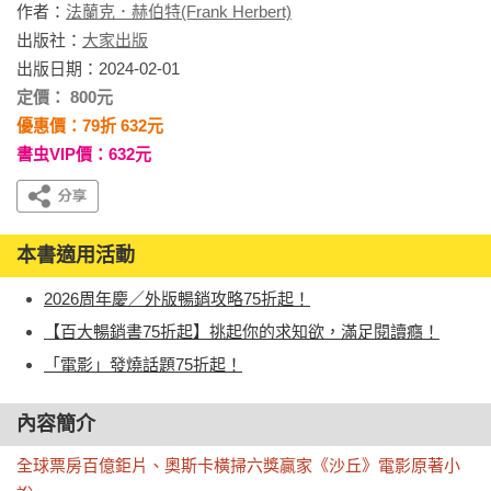
作者：
法蘭克．赫伯特(Frank Herbert)
出版社：
大家出版
出版日期：2024-02-01
定價： 800元
優惠價：79折 632元
書虫VIP價：632元
本書適用活動
2026周年慶／外版暢銷攻略75折起！
【百大暢銷書75折起】挑起你的求知欲，滿足閱讀癮！
「電影」發燒話題75折起！
內容簡介
全球票房百億鉅片、奧斯卡橫掃六獎贏家《沙丘》電影原著小