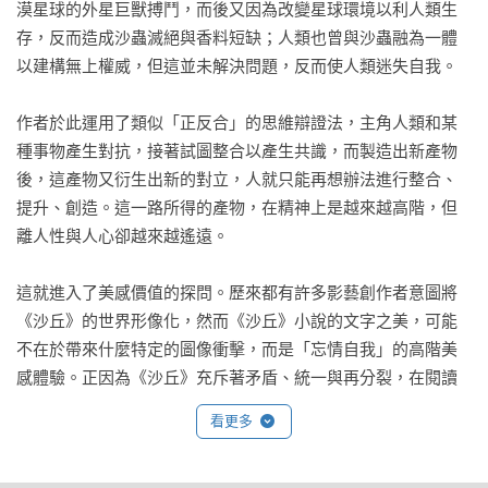
漠星球的外星巨獸搏鬥，而後又因為改變星球環境以利人類生
存，反而造成沙蟲滅絕與香料短缺；人類也曾與沙蟲融為一體
【多領域深度導讀】

以建構無上權威，但這並未解決問題，反而使人類迷失自我。

周偉航／倫理學研究者

陳栢青／作家

作者於此運用了類似「正反合」的思維辯證法，主角人類和某
龍貓大王通信／影評

種事物產生對抗，接著試圖整合以產生共識，而製造出新產物
謝金魚／歷史作家

後，這產物又衍生出新的對立，人就只能再想辦法進行整合、
譚光磊／版權經紀人

提升、創造。這一路所得的產物，在精神上是越來越高階，但
離人性與人心卻越來越遙遠。

【獎項紀錄】

★首部同時獲得星雲獎、雨果獎的作品

這就進入了美感價值的探問。歷來都有許多影藝創作者意圖將
★美國國會圖書館「對美國人生活造成重大影響的65本書」

《沙丘》的世界形像化，然而《沙丘》小說的文字之美，可能
★BBC「最受喜愛的100本小說」

不在於帶來什麼特定的圖像衝擊，而是「忘情自我」的高階美
★Wired讀者票選史上最佳科幻小說第一名

感體驗。正因為《沙丘》充斥著矛盾、統一與再分裂，在閱讀
★《軌跡》雜誌「歷時不衰的科幻小說」

過程中，讀者也會經歷多種美感主張的衝突或對話：沙漠星球
看更多
的蒼茫寂寥與沙漠子民的痛苦磨難，或綠色星球的繁盛豐美與
【書評讚譽】

富裕階級的安逸腐化。不論何者，在《沙丘》之中都可能是
■ 在科幻或奇幻界，除了《魔戒》，我不知有什麼可以跟《沙