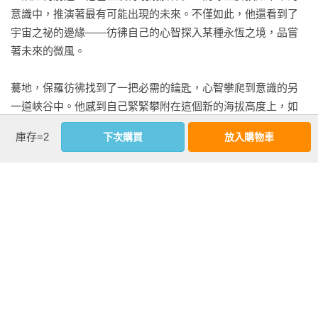
故事而已，而是一個栩栩如生、設定完備的宇宙，那裡有前所
相同的處境，需要摸索追尋得以避免走向毀滅性結局的「黃金
未見的珍奇異獸、特殊的風土民情、政治經濟宗教三方角力的
之道」。於此時機重新出版完整六冊《沙丘》，跳脫科幻的框
社會氛圍。你能說《沙丘》是科幻小說、是戰爭小說、是歷史
架，更加全面、多角度閱讀吟味本書，或許可成為借鏡。
小說、是超能力少年冒險小說、是王子復仇記、是宇宙版的
《冰與火之歌》與《三國志》……用一句話形容《沙丘》，誰
都辦不到。

庫存=2
下次購買
放入購物車
法蘭克．赫伯特曾說過：「有人說（《沙丘》）是一部宗教批
判小說……很多人說這不是科幻小說，而是一套哲學小說。以
我的觀點，我能接受它被稱為科幻小說……但無論如何，我不
關心他們怎麼稱呼《沙丘》、我不關心他們會不會把《沙丘》
放在寫著『科幻類』的書架上。」赫伯特沒說的是，《沙丘》
系列要說得更多。

▎古老的未來：歷久彌新的《沙丘》傳奇（摘選）

看更多
譚光磊（版權經紀人）／文
