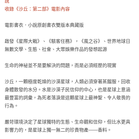
說

收錄《沙丘：第二部》電影內容
電影書衣．小說原創書衣雙版本典藏版

啟發《星際大戰》、《駭客任務》，《風之谷》、世界地球日

無數文學、生態、社會、大眾娛樂作品的發想起源

生命的神袐並不是要解決的問題，而是必須經歷的現實

沙丘，一顆極度乾燥的沙漠星球，人類必須穿著蒸餾服，回收
身體散發的水分。水是沙漠子民信仰的中心，也是星球上意涵
最豐富的詞彙，為死者落淚是這顆星球上最神聖、令人敬畏的
行為。

嚴苛環境決定了星球獨特的生態、生命觀和信仰，但比水更具
影響力的，是星球上獨一無二的珍貴物產——香料。
