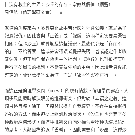
▎沒有救主的世界：沙丘的存在、宗教與價值（摘選）

啟，看似相關及不相關的一切，都交會在保羅身上。

周偉航（倫理學研究者）／文

保羅的出現，是宇宙億萬人類的幸，還是不幸……

就道德角度來看，多數英雄故事若非探討社會公義，就是為了
報恩報仇，因此會與「正義」或「報償」這兩種道德要素緊密
反英雄敘事、生態文學、社會寓言、人類演化的想像

相關；但《沙丘》就算觸及這些議題，最後也都是「存而不
全新編修譯本．《沙丘》小說六部曲．首次完整登台

論」，不給答案。這或許會讓讀者覺得失落，甚或認定作者收
◆

尾失敗，但正如作者對救世主的批判，《沙丘》也對道德原則
《沙丘》從面世以來一直是科幻小說界不可動搖的巨星，但
進行了多層次的批判，不斷質疑先前的主張，因此讀者最後能
是，這部鉅作之所以經典，正因為它從不只是一部科幻小說。
確定的，並非標準答案為何，而是「哪些答案不可行」。

剖析人性的文學價值、循環再生的生態思考、針砭政治運作的
社會寓言等等，博大精深的多種面向一應具全。

而這正是倫理學探問（quest）的應有情狀。倫理學家認為，人
頂多只能暫時解決眼前的道德衝突，但對於「幸福之定義」這
時隔半世紀，《沙丘》竟成了預演了21世紀科技與人性危機的
類最終目標，除了一再探問以提升自我境界，不存在直接獲得
前瞻預言，資訊科技讓任何人都能擁有透視歷史、計算未來的
答案的方法。而由道德上綱到政治層次，《沙丘》也否定了多
能力，但人們的作為是否真能確保未來延續下去？受人類活動
種政治經濟形式，而這種批判又再向外擴張至物種與環境倫理
影響的環境變遷，又會投下多少變數？《沙丘》歷久不衰的底
的思考。人類因為追逐「香料」，因此需要和「沙蟲」這種沙
蘊，或能跨越時間，成為借鏡。
