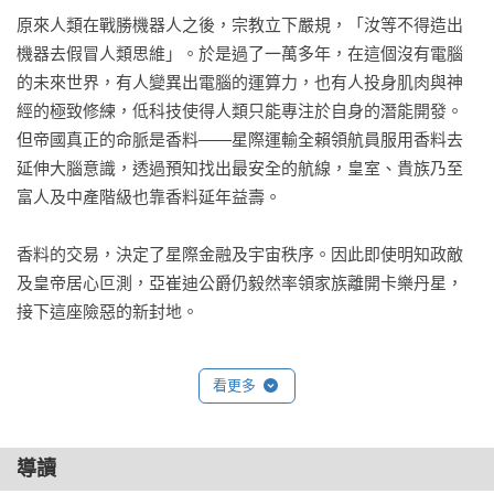
原來人類在戰勝機器人之後，宗教立下嚴規，「汝等不得造出
機器去假冒人類思維」。於是過了一萬多年，在這個沒有電腦
的未來世界，有人變異出電腦的運算力，也有人投身肌肉與神
經的極致修練，低科技使得人類只能專注於自身的潛能開發。
但帝國真正的命脈是香料——星際運輸全賴領航員服用香料去
延伸大腦意識，透過預知找出最安全的航線，皇室、貴族乃至
富人及中產階級也靠香料延年益壽。

香料的交易，決定了星際金融及宇宙秩序。因此即使明知政敵
及皇帝居心叵測，亞崔迪公爵仍毅然率領家族離開卡樂丹星，
接下這座險惡的新封地。

然而在星球上迎接亞崔迪家族的，不只有環環相扣的政敵陰
看更多
謀，還有神出鬼沒的巨型沙蟲、因代代受壓迫而異常排外的沙
漠子民，公爵之子保羅更在踏上沙丘後感應到體內有某種東西
正在覺醒——歷時數千代的基因計畫、激昂的救世主信仰、神
導讀
袐的沙漠生態、雄心萬丈的行星改造計畫、吉凶難測的香料靈