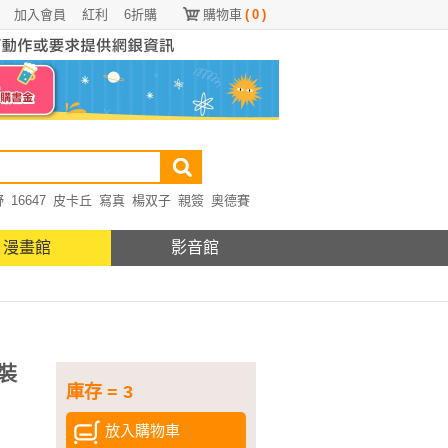
加入會員
紅利
6折購
購物車
(
0
)
野
16647
皮卡丘
寫真
楊双子
親簽
奧德賽
漫畫館
影音館
裝
庫存 = 3
放入購物車