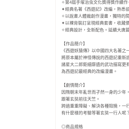
✧第4屆手塚治虫文化獎得獎作續作✧
✦經典名著《西遊記》改編，熟悉卻
✧以說書人體裁創作漫畫，獨特的閱
✦以裸背裝訂呈現經典套書，收藏價
✧經典設計，全新配色。延續大唐篇
【作品簡介】

《西遊妖猿傳》以中國四大名著之一
將原本屬於神怪傳說的西遊記重新詮
諸星大二郎鉅細靡遺的武功描寫更有
為西遊記最經典的改編漫畫。

【劇情簡介】

因隋朝末年亂世而孑然一身的少年
跟著玄奘前往天竺。

跨過重重障礙、解決各種阻撓，一
有什麼樣的考驗等著玄奘一行人呢？
◎商品規格
