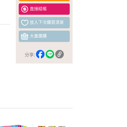
直接結帳
放入下次購買清單
大量團購
分享: