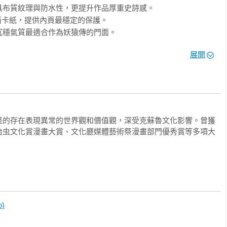
兼具布質紋理與防水性，更提升作品厚重史詩感。

卡紙，提供內頁最穩定的保護。

沉穩氣質最適合作為妖猿傳的門面。

兼顧畫面呈現的專業性與閱讀的舒適性。
展開
怪的存在表現異常的世界觀和價值觀，深受克蘇魯文化影響。曾獲
治虫文化賞漫畫大賞、文化廳媒體藝術祭漫畫部門優秀賞等多項大
o)