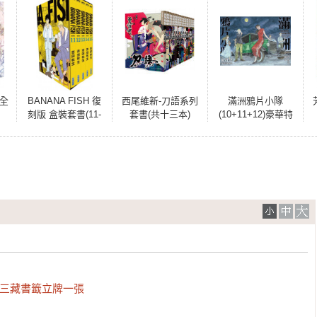
(全
BANANA FISH 復
西尾維新-刀語系列
滿洲鴉片小隊
刻版 盒裝套書(11-
套書(共十三本)
(10+11+12)豪華特
15冊)
裝版B款
唐三藏書籤立牌一張