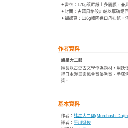
✦書衣：170g萊尼紙上多麗膜，
✦封面：古籍風格設計輔以厚磅銅西
✦蝴蝶頁：116g韓國進口丹迪紙，
✦內頁：高規格90g米色漫畫紙，
作者資料
諸星大二郎 
擅長以古史古文學作為題材，用妖
得日本漫畫家協會賞優秀賞、手塚
獎。
基本資料
作者：
諸星大二郎(Morohoshi Daijir
譯者：
平川遊佐