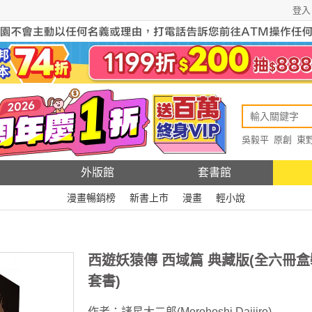
登入
吳毅平
原創
東
原創
Rewire
外版館
套書館
漫畫暢銷榜
新書上市
漫畫
輕小說
西遊妖猿傳 西域篇 典藏版(全六冊盒
套書)
作者：
諸星大二郎(Morohoshi Daijiro)