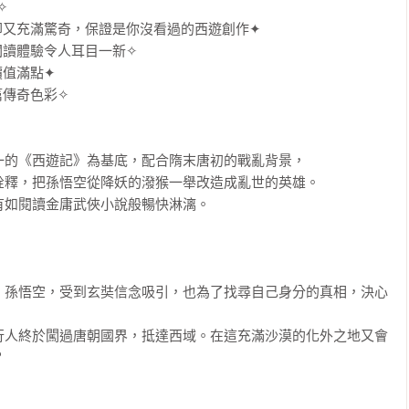


又充滿驚奇，保證是你沒看過的西遊創作✦

讀體驗令人耳目一新✧

值滿點✦

傳奇色彩✧

的《西遊記》為基底，配合隋末唐初的戰亂背景，

釋，把孫悟空從降妖的潑猴一舉改造成亂世的英雄。

如閱讀金庸武俠小說般暢快淋漓。

‧孫悟空，受到玄奘信念吸引，也為了找尋自己身分的真相，決心
行人終於闖過唐朝國界，抵達西域。在這充滿沙漠的化外之地又會

