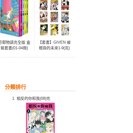
芳鄰物語完全版 盒
【套書】GIVEN 被
裝套書(01-04冊)
贈與的未來1-9(完)
分類排行
相反的你和我(08)完