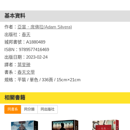
佛拉這本成功引發無數讀者共鳴的作品，帶領讀者透視生命的
意義，體現活著的真諦。

基本資料
媒體名人盛讚

作者：
亞當．席佛拉(Adam Silvera)
在風波不斷的一天之內，兩個深思善感的年輕男主角誠摯而感
出版社：
春天
人地談論了他們的命運、他們對於命運不公的憤怒，以及存活
城邦書號：A1880489

在世的意義，他們逐漸萌芽的友情接著自然而然地更進一步。

ISBN：9789577416469

──《出版者週刊》（星級評論）

出版日期：2023-02-24

譯者：
葉旻臻
席佛拉依然高明地將多元身分、身心障礙與青少年同志的議題
書系：
春天文學
融合在精采迷人且真情流露的故事中。小說書區不可或缺的藏
規格：平裝 / 單色 / 336頁 / 15cm×21cm                
書。

──《學校圖書館期刊》（星級評論）

相關書籍
關於失去、希望和友誼的救贖之力，大膽、美妙又縈繞人心！

同書系
同分類
同出版社
──蘿倫．奧立佛（《還有機會說再見》作者）

席佛拉的又一出色之作。引人入勝、富於哲思，而且和書名所