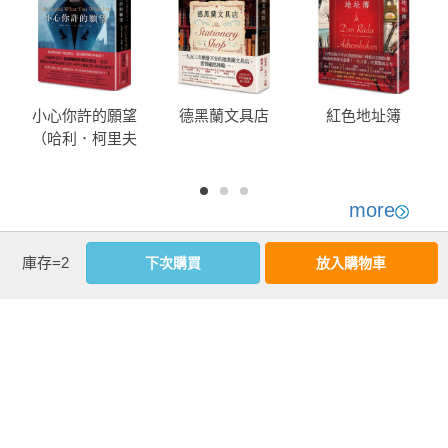
暗示的一樣揪心。

──《柯克斯書評》星級評論

亞當．席佛拉用他強大的寫作技巧逼使讀者檢視自己目前的生
小心你許的願望
德黑蘭文具店
紅色地址簿
活方式，以及他們想要的生活方式。《死亡預報公司》完美證
（哈利．柯里夫
明了他提出普世最關鍵問題的能力。

頓紀事 #4）
──Teen Vogue

more
風趣、甜蜜，甚至帶有些許樂觀希望。

優惠活動快訊
──The A.V. Club

庫存=2
下次購買
放入購物車
《死亡預報公司》優美而情感豐沛，是席佛拉至今最優秀的作
品。

──喬丹．艾波（Jordan April），河末書店

別具一格且令人難忘！

──美國圖書館協會《書單》（星級評論）
