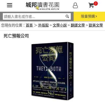
0
限量預購
您現在的位置：
首頁
＞
外版館
>
文學小說
>
翻譯文學
>
歐美文學
死亡預報公司