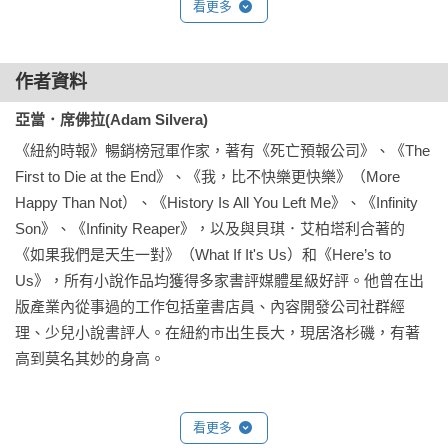
看更多
道今天將結束生命，但不會知道是何時、以何種方式死亡。在
這個世界裡，「死亡預報」也會提供將死之人一款叫做「最終
摯友」的 App ，這款App能幫助將死之人找到朋友，度過生命
作者資料
中最後一天。

九月五日這天，馬提奧與魯佛斯都接到了「死亡預報」打來的
亞當．席佛拉(Adam Silvera)
電話。他們倆個性天差地遠，馬提奧膽小被動，沒什麼朋友；
《紐約時報》暢銷榜冠軍作家，著有《死亡預報公司》、《The 
魯佛斯卻膽大十足，什麼都沒在怕。

First to Die at the End》、《我，比不快樂更快樂》（More 
接到電話後，兩人都心慌意亂，馬提奧想到還在醫院裡昏迷的
Happy Than Not）、《History Is All You Left Me》、《Infinity 
爸爸，如果他醒過來卻找不到兒子該怎麼辦？魯佛斯雖然個性
Son》、《Infinity Reaper》，以及與貝琪．艾柏塔利合著的
大剌剌，但他也有許多想做卻來不及完成的事……

《如果我們是天生一對》（What If It's Us）和《Here’s to 
Us》，所有小說作品均獲得多家書評媒體星級好評。他曾在出
透過 BookTok 閱讀社群的推波助瀾之下，《死亡預報公司》引
版產業內從事過的工作包括童書店員、內容開發公司社群經
發全球無數讀者的熱烈討論，銷量迅速攀升，成為引爆話題的
理、少兒小說書評人。在紐約市出生長大，現居洛杉磯，有著
現象級作品。本書結合友誼、愛情、失落與命運，將年輕人對
高到莫名其妙的身高。
命運的憤怒，轉化為對情感的歌頌。在走過生命最後一天之
際，他們慢慢釐清自己的思緒、學會道別，也讓讀者重新思
考，什麼樣的人生才能讓你敢於說出你已不虛此行？亞當．席
看更多