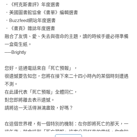
．《柯克斯書評》年度選書

．美國圖書館協會《書單》編輯選書

．Buzzfeed網站年度選書

．《書頁》雜誌年度選書

融合了友情、愛、失去與宿命的主題，讀的時候手邊必得準備
一盒衛生紙。

──Brightly

您好，這通電話來自「死亡預報」，

很遺憾要告知您，您將在接下來二十四小時內的某個時刻遭遇
不測。

在此謹代表「死亡預報」全體同仁，

對您即將離去表示遺憾。

請將這一天活得淋漓盡致，好嗎？

在這個世界裡，有一個特別的機制：在你即將死亡的那天，一
過午夜，就會接到「死亡預報」這家公司打來的電話，你會知