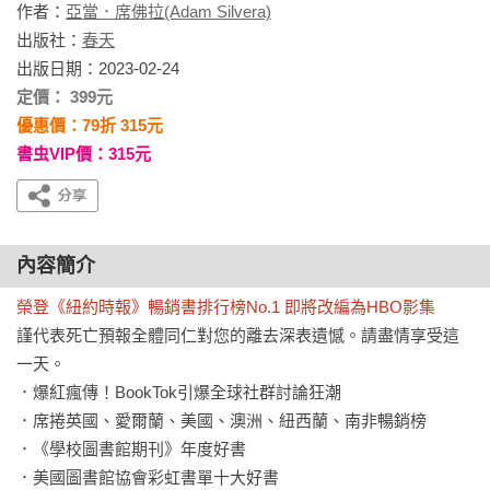
作者：
亞當．席佛拉(Adam Silvera)
出版社：
春天
出版日期：2023-02-24
定價： 399元
優惠價：79折 315元
書虫VIP價：315元
內容簡介
榮登《紐約時報》暢銷書排行榜No.1 即將改編為HBO影集
謹代表死亡預報全體同仁對您的離去深表遺憾。請盡情享受這
一天。

．爆紅瘋傳！BookTok引爆全球社群討論狂潮

．席捲英國、愛爾蘭、美國、澳洲、紐西蘭、南非暢銷榜

．《學校圖書館期刊》年度好書

．美國圖書館協會彩虹書單十大好書
