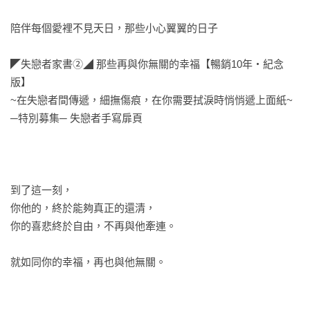
陪伴每個愛裡不見天日，那些小心翼翼的日子

◤失戀者家書②◢ 那些再與你無關的幸福【暢銷10年‧紀念
版】

~在失戀者間傳遞，細撫傷痕，在你需要拭淚時悄悄遞上面紙~

─特別募集─ 失戀者手寫扉頁

到了這一刻，

你他的，終於能夠真正的還清，

你的喜悲終於自由，不再與他牽連。

就如同你的幸福，再也與他無關。 
