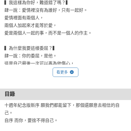
▍我這樣為你好，難道錯了嗎？▍

肆一說：愛情裡沒有為誰好，只有一起好。

愛情裡面有兩個人，

兩個人加起來才能等於愛，

愛是兩個人一起的事，而不是一個人的作主。

▍為什麼我要這樣委屈？▍

肆一說：你的委屈，是他。

這是自己最後一次可以再為他傷心，

以後你都要全心去幸福，與另一個人。

看更多
你的喜悲終於自由，不再與他牽連。

目錄
▍不再愛了的理由？▍

肆一說：愛情都需要仰賴一點運氣，無法跟老天爺追討，卻可
十週年紀念版新序 願我們都能留下，那個還願意去相信的自
以決定多給自己一些機會。

己。

你以為只要不愛了，痛苦就能夠減少，

自序 而你，要捨不得自己。

但，因為不愛而不去愛，只會一再提醒妳那些得不到的有多美