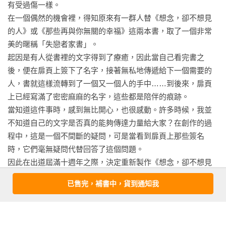
有受過傷一樣。

在一個偶然的機會裡，得知原來有一群人替《想念，卻不想見
◎因為，愛不是單指你有能力讓對方開心，而是當對方不再開
的人》或《那些再與你無關的幸福》這兩本書，取了一個非常
心時，你還有心。

美的暱稱「失戀者家書」。

起因是有人從書裡的文字得到了療癒，因此當自己看完書之
◎愛，如此微不足道、難以言喻，但卻是你的全部。還記得
後，便在扉頁上簽下了名字，接著無私地傳遞給下一個需要的
嗎？你曾經是這樣的自己。

人，書就這樣流轉到了一個又一個人的手中……到後來，扉頁
上已經寫滿了密密麻麻的名字，這些都是陪伴的痕跡。

◎愛一個人的感覺怎麼會忘？就是很想見她、很想見她、很想
當知道這件事時，感到無比開心，也很感動。許多時候，我並
見她，這就是愛一個人的感覺。

不知道自己的文字是否真的能夠傳達力量給大家？在創作的過
程中，這是一個不間斷的疑問，可是當看到扉頁上那些簽名
◎怎麼愛了還是感覺寂寞？因為，寂寞指的並不是身邊有沒有
時，它們毫無疑問代替回答了這個問題。

個誰，而是心裡沒有住了個人。

因此在出道屆滿十週年之際，決定重新製作《想念，卻不想見
的人》與《那些再與你無關的幸福》這兩本書的十週年紀念版
◎原來，遺忘的感覺不是痛，而是很寂寞。

已售完，補書中，貨到通知我
時，也決議想把這樣的意涵一起擺到書裡頭，讓大家的文字也
能成為書的一部分。因此在扉頁上印有的許許多多的簽名，它
◎你把越來越多東西往時間裡倒，才發現，溢出來的是寂寞。

看更多
們都是向大家募集而來的字句。這兩本書，可以是紀念一個階