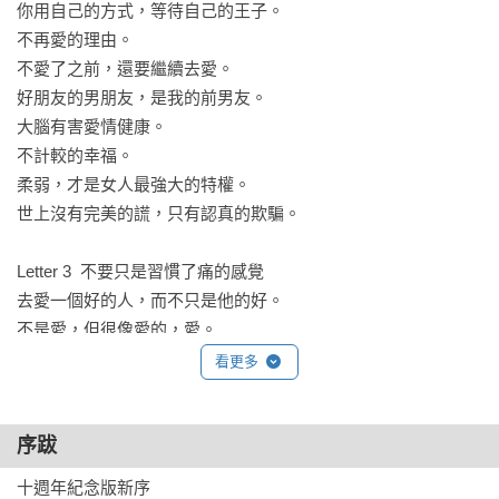
你用自己的方式，等待自己的王子。

或許等待漫長，

不再愛的理由。

但有日，一定會再出現另一個人，

不愛了之前，還要繼續去愛。

他珍惜你，如同珍惜自己。 

好朋友的男朋友，是我的前男友。

大腦有害愛情健康。

不計較的幸福。

【一個男人的告白】

柔弱，才是女人最強大的特權。

世上沒有完美的謊，只有認真的欺騙。

◎愛情裡面，從來都沒有錯的時間與對的人，因為只有對的時
間與對的人，愛情才能成立，其餘的都是傷心。

Letter 3  不要只是習慣了痛的感覺

去愛一個好的人，而不只是他的好。

◎所謂的分手，常常就像是面對一個遠行的旅人，你以為自己
不是愛，但很像愛的，愛。

終是他的歸途，但沒想到他已經在其他地方落腳。

那些再與你無關的幸福。

看更多
原來，遺忘的感覺不是痛，而是很寂寞。

◎分手最可怕的事之一是，你們兩個再也沒有關係，但他卻還
愛是太陽離開的聲音。

在影響著你。他早已在你的世界之外，但你卻還以他為中心。

序跋
從前男友，現在好朋友。

愛情裡沒有為誰好，只有一起好。

十週年紀念版新序

◎愛情是他在傷心時候還會顧慮到你的擔心。他不單只注視著