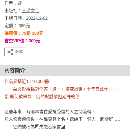
作者：
肆一
出版社：
三采文化
出版日期：2022-12-02
定價： 380元
優惠價：79折 300元
書虫VIP價：300元
內容簡介
作品累銷近1,110,000冊

——華文影視暢銷作家「肆一」橫空出世 • 十年典藏作——

給 即使被辜負，仍然對愛懷抱期許的你
這些年來，有兩本書在愛裡受傷的人之間流轉，

前人修復傷痕後，在扉頁簽上名，遞給下一個人一起變好……

——它們被稱為◤失戀者家書◢
