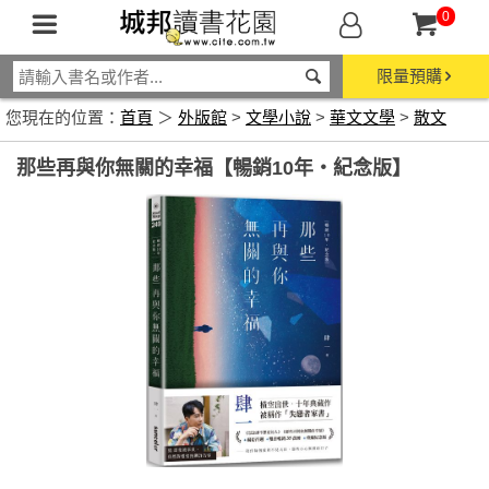
0
限量預購
您現在的位置：
首頁
＞
外版館
>
文學小說
>
華文文學
>
散文
那些再與你無關的幸福【暢銷10年‧紀念版】