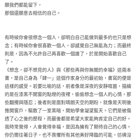
我們，不要再為難了。

願我們都能留下，

自己的情緒，而是連你一起考量進去，因為他跟你是「你
那個還願意去相信的自己。

們」。

Letter 4  慢慢，把現在走成未來

◎年輕的時候談戀愛，你計較的是誰愛你比較多，現在則是，
一起努力的人。

有時候你會很想念一個人，卻明白自己能做到最多的也只是想
誰讓你做自己比較多。

於是你給了自己，再愛的機會。

念；有時候你會很喜歡一個人，卻感覺自己無能為力；而最終
愛情是，你相信了什麼，然後去努力達成。

則是，因為不允許自己再喜歡一個誰了，於是開始喜歡自己
◎你之所以抗拒愛情的降臨，不是因為你不要，而是不敢要。
「我們還有彼此。」這是，你最最終極的美夢。

了。

怕一旦要了，以後就日夜都不得安寧；怕一旦拿了，以後心碎
所以，才要找到一個很愛的人。

《想念，卻不想見的人》與《那些再與你無關的幸福》這兩本
一地都還不起。

很對得起的愛情。

書，是自己身為「肆一」這個作家身分的最初始，書寫的便是
婚姻，是找到另一個自己願意去廝守的人。

這樣的感受。若要比喻的話，前者像是深夜的安靜喧囂，描繪
◎自己如此害怕失去愛人的能力，其實正是說明了愛的存在，
一點點愛的小信仰。

的是在漆黑不開窗的點燈的夜裡，偷偷想念一個人的心情，那
因為，不存在的東西是不會消失的。而那些懷疑，都只是一種
你只是試圖在愛情的難以掌握之中，多抓住些什麼。

些翻攪與隱忍；後者則是面對晴朗天空的期盼，就像是天明後
堅定的過程。

美貌是武器，而不是依據。

推開窗戶，驅散了一室黑暗，開始學會凝望藍天。它們是被傷
三十歲了，你終於喜歡自己。 
透了心之後的歷程，而最後都是希望大家能夠肯定自己的好。

◎雖然，捨不得是一種愛的表現，但在更多時候，捨不得跟不
我時常覺得，人會覺得幸福，是因為擁有了期待自己的心情。
甘心卻很像。差別是，捨不得是為了成就愛，但不甘心只是為
你仍嚮往著日子，也不畏懼所有其他美好降臨的可能，彷彿沒
了不認輸。
