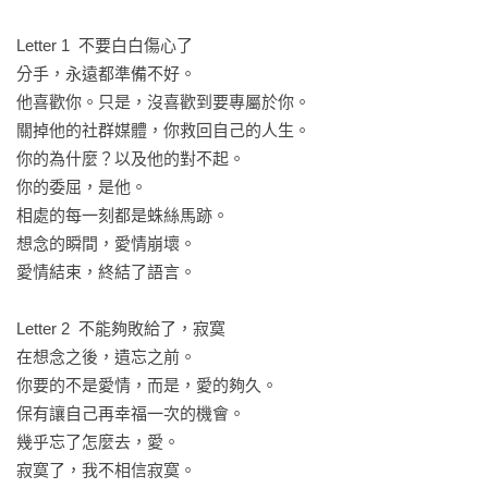
好。

然後，痛得更劇烈。

Letter 1  不要白白傷心了

原以為自己有選擇權，原來是把選擇權丟了出去。

分手，永遠都準備不好。

你沒有操控自己的生死，你只決定了自己的絕路。 

他喜歡你。只是，沒喜歡到要專屬於你。

關掉他的社群媒體，你救回自己的人生。

你的為什麼？以及他的對不起。

離開一個人就不要再往回看了，

你的委屈，是他。

不為什麼，

相處的每一刻都是蛛絲馬跡。

只為了自己好，光是這個理由，就很足夠。

想念的瞬間，愛情崩壞。

愛情結束，終結了語言。

以後妳都要全心去幸福，與另一個人。

你的喜悲終於自由，不再與他牽連。

Letter 2  不能夠敗給了，寂寞

在想念之後，遺忘之前。

有天回望過往，

你要的不是愛情，而是，愛的夠久。

你會發現那些曾經受過的傷，

保有讓自己再幸福一次的機會。

都是在幫助你釐清

幾乎忘了怎麼去，愛。

誰是真心的人。

寂寞了，我不相信寂寞。
