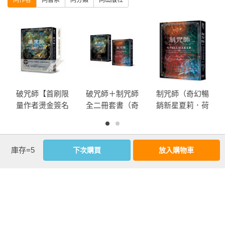
同作者
同書系
同分類
同出版社
一連串懸而未決的制咒師謀殺和盜竊案，已不再是艾兒希等人
關切的重點。所有罪行的罪魁禍首已呼之欲出，然而，要成功
舉發對方，就意味著艾兒希非法的破咒師身分必須曝光，而拒
絕與對方合作的代價更高——她被關進了監獄，而幕後黑手也
消失無蹤。

破咒師【首刷限
破咒師＋制咒師
制咒師（奇幻暢
巴克斯突破禁制後，自身的法力快速成長，晉升成為法師。面
量作者燙金簽名
全二冊套書（奇
銷新星夏莉．荷
對艾兒希的牢獄之災與日漸增生的情感，他只有兩條路可走：
書套．魔幻紋飾
幻暢銷新星夏
柏格，師承邪惡
助她取得合法身分，或者眼睜睜看她踏上絞刑台。

珍藏版】（奇幻
莉．荷柏格，師
奇幻天才「山
暢銷新星夏莉．
承邪惡奇幻天才
神」、《破咒
同時，先前找上艾兒希的美國人，在這一切之中扮演了何種角
優惠活動快訊
庫存=5
下次購買
放入購物車
荷柏格，師承邪
「山神」、神祕
師》精彩續
色？對方所指的報紙文章，上面奇怪、毫無邏輯的文字背後，
惡奇幻天才「山
目眩的魔幻之
作！）
又有什麼訊息隱藏其中？而神祕現身的訪客將帶來何種顛覆性
神」、神祕目眩
作！）
的真相？

的魔幻之作！）
這名英國最狡詐難纏的犯罪者，不斷誘使巴克斯和艾兒希走向