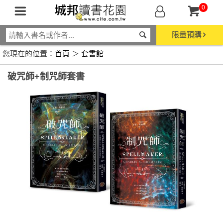
0
限量預購
您現在的位置：
首頁
＞
套書館
破咒師+制咒師套書