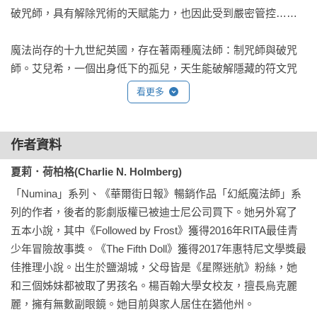
破咒師，具有解除咒術的天賦能力，也因此受到嚴密管控……

魔法尚存的十九世紀英國，存在著兩種魔法師：制咒師與破咒
師。艾兒希，一個出身低下的孤兒，天生能破解隱藏的符文咒
術。然而，身為未註冊的破咒師，她的天賦卻是不容於世的犯
看更多
罪。

艾兒希也有另一個祕密身分：每到夜晚，她效命於名為「兜帽
作者資料
人」的神祕組織，專門破壞貴族設下的魔咒劫富濟貧。某次任
夏莉．荷柏格(Charlie N. Holmberg)
務中，她的身分被英俊的貴族制咒師巴克斯發現，別無選擇
「Numina」系列、《華爾街日報》暢銷作品「幻紙魔法師」系
下，她只能受迫為巴克斯做事。數次合作下來，兩人發展出似
列的作者，後者的影劇版權已被迪士尼公司買下。她另外寫了
有若無的羈絆，艾兒希更發現，這位貴族制咒師身上竟有著未
五本小說，其中《Followed by Frost》獲得2016年RITA最佳青
知的魔咒？

少年冒險故事獎。《The Fifth Doll》獲得2017年惠特尼文學獎最
佳推理小說。出生於鹽湖城，父母皆是《星際迷航》粉絲，她
此時，倫敦接連發生針對貴族法師的謀殺與竊盜案，被害者家
和三個姊妹都被取了男孩名。楊百翰大學女校友，擅長烏克麗
中以魔咒封鎖的出入口，皆遭破咒師解除。令艾兒希不安的
麗，擁有無數副眼鏡。她目前與家人居住在猶他州。

是，這些都是「兜帽人」交辦予她的下手目標。
