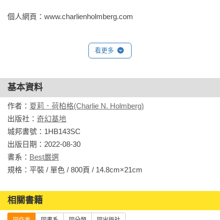
個人網頁：www.charlienholmberg.com 
眼看各方追查直指向她，究竟是誰要陷她於此困境？而巴克斯
身上的魔咒又是什麼？一切的真相，能否讓艾兒希擺脫身分的
枷鎖，或者，徹底顛覆她所知的世界？

看更多
階級森嚴、講究禮範的社會背景與難以捉摸的魔法巧妙地交
織，賦予了這個架空世界的魔幻英國無與倫比的強大吸引力。

基本資料
作者：
夏莉．荷柏格(Charlie N. Holmberg)
《制咒師（奇幻暢銷新星夏莉．荷柏格，師承邪惡奇幻天才
出版社：
奇幻基地
「山神」、《破咒師》精彩續作！）》
城邦書號：1HB143SC

—✴✴✴—

出版日期：2022-08-30

未來，即將永遠改變！

書系：
Best嚴選
死亡的魔法師、被竊走的魔咒，以及破碎的承諾……

規格：平裝 / 單色 / 800頁 / 14.8cm×21cm                
—✴✴✴—

不論代價，保證人人平等。

相關書籍
不顧一切奪取的魔咒，將影響整個魔法世界……
