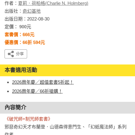
作者：
夏莉．荷柏格(Charlie N. Holmberg)
出版社：
奇幻基地
出版日期：2022-08-30
定價： 900元
套書價：666元
優惠價：66折 594元
本書適用活動
2026周年慶／超值套書5折起！
2026周年慶／66折搶購！
內容簡介
《破咒師+制咒師套書》
邪惡奇幻天才布蘭登．山德森得意門生、「幻紙魔法師」系列
作者
