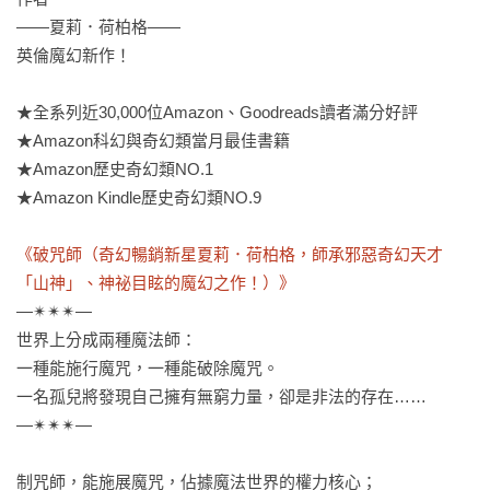
——夏莉．荷柏格——

英倫魔幻新作！

★全系列近30,000位Amazon、Goodreads讀者滿分好評

★Amazon科幻與奇幻類當月最佳書籍

★Amazon歷史奇幻類NO.1

★Amazon Kindle歷史奇幻類NO.9

《破咒師（奇幻暢銷新星夏莉．荷柏格，師承邪惡奇幻天才
「山神」、神祕目眩的魔幻之作！）》
—✴✴✴—

世界上分成兩種魔法師：

一種能施行魔咒，一種能破除魔咒。

一名孤兒將發現自己擁有無窮力量，卻是非法的存在……

—✴✴✴—

制咒師，能施展魔咒，佔據魔法世界的權力核心；
