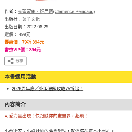
作者：
克蕾蒙絲．班尼珂(Clémence Pénicaud)
出版社：
菓子文化
出版日期：2022-06-29
定價： 499元
優惠價：79折 394元
書虫VIP價：394元
本書適用活動
2026周年慶／外版暢銷攻略75折起！
內容簡介
可愛力量出現！快跟隨你的畫畫夢，起飛！
小藝術家、小設計師的夢想起點，就濃縮在這本小書裡。
