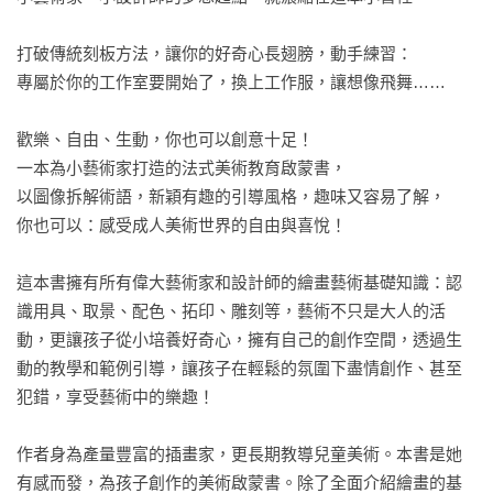
打破傳統刻板方法，讓你的好奇心長翅膀，動手練習：

專屬於你的工作室要開始了，換上工作服，讓想像飛舞……

歡樂、自由、生動，你也可以創意十足！

一本為小藝術家打造的法式美術教育啟蒙書，

以圖像拆解術語，新穎有趣的引導風格，趣味又容易了解，

你也可以：感受成人美術世界的自由與喜悅！

這本書擁有所有偉大藝術家和設計師的繪畫藝術基礎知識：認
識用具、取景、配色、拓印、雕刻等，藝術不只是大人的活
動，更讓孩子從小培養好奇心，擁有自己的創作空間，透過生
動的教學和範例引導，讓孩子在輕鬆的氛圍下盡情創作、甚至
犯錯，享受藝術中的樂趣！

作者身為產量豐富的插畫家，更長期教導兒童美術。本書是她
有感而發，為孩子創作的美術啟蒙書。除了全面介紹繪畫的基