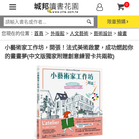
0
限量預購
您現在的位置：
首頁
＞
外版館
>
人文藝術
>
藝術設計
>
繪畫
小藝術家工作坊，開張！法式美術啟蒙，成功燃起你
的畫畫夢(中文版獨家附贈創意練習卡共兩款)