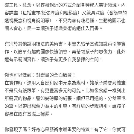
礎工具、概念，以容易親近的方式介紹各種成人美術領域，內
容詳盡（包括畫布/紙張厚度和粗糙度）又兼具深度（含簡單的
透視概念和視角說明等），不只內容有趣易懂，生動的圖示也
讓人會心，是一本讓孩子認識美術的絕佳入門書。

有別於其他說明技法的美術書，本書先給予基礎知識再引導實
作，以簡單有趣的圖像快速領會，再帶領孩子的想像力。此外
還有示範圖實作，讓孩子有更多自我發揮的空間！

你也可以做到：對繪畫的全面啟蒙！

在實作時，運用大自然和家中元素為媒材，讓孩子體會到繪畫
不是只有紙跟筆，有更豐富多元的可能。比如像食譜一樣列出
所需要的物品，譬如幾磅厚的紙張、細但已用過的、分岔筆毛
的筆。以帶出想像力為主的引導，有詳細的步驟指引，讓孩子
容易在既有基礎上揮灑。

你發現了嗎？好奇心是藝術家最重要的特質！有了它，你就可