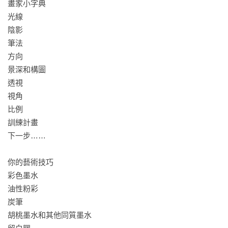
畫家小字典 

推薦語
光線 

「自由與歡樂，是創作的能源，也是這本書所傳遞的訊息！」

陰影 

——王傑(畫家/巴塞隆納大學美術博士)

筆法 

方向 

「本書精彩包羅了藝術創作從美學觀念與媒材手法的基礎認
景深和構圖 

知。」

透視 

——林千鈴( 蘇荷兒童美術館 館長)

視角 

比例

「一本循序漸進引導孩子喜歡藝術的好書，同時拓展成人對藝
訓練計畫 

術創作可能性。」

下一步……

——鄭開翔 (《街屋台灣》作者)

你的藝術技巧

「作者將多年的藝術繪畫教學經驗，透過生動活潑的法式插
彩色墨水 

畫，用系統和結構性的方式呈現，令學習藝術不再遙不可
油性粉彩 

及！」

炭筆 

——黎業煒 (沛綠地設計)
胡桃墨水和其他同質墨水 
