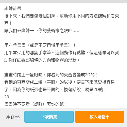
訓練計畫

接下來，我們要做幾個訓練。幫助你用不同的方法觀察和看東
西！

讓我們來磨練一下你的藝術家之眼吧……

用左手畫畫（或是不要用慣用手畫）！

用平常少用的那隻手拿筆。這個動作有點難，但這樣做可以幫
助你仔細觀察線條的方向和物體的形狀。

畫畫時閉上一隻眼睛，你看到的東西會變成2D的！

看到的東西變成二維（平面）的以後，要畫下來就變得容易
了，因為你的紙張也是平面的，換句話說，就是2D的。

28

畫畫時不要看（或盯）著你的紙！

直到畫完以前，雙眼都只盯著模型。最後你會很驚訝，原來畫
庫存=6
下次購買
放入購物車
出來的線條比想像的準！ 
