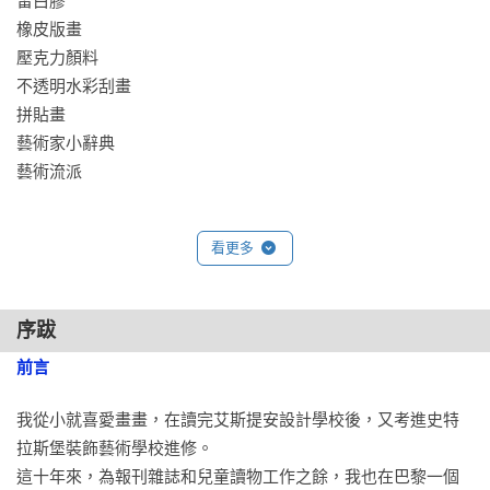
留白膠 

橡皮版畫

壓克力顏料 

不透明水彩刮畫

拼貼畫 

藝術家小辭典 

藝術流派 

推薦文      薛丞堯
看更多
序跋
前言
我從小就喜愛畫畫，在讀完艾斯提安設計學校後，又考進史特
拉斯堡裝飾藝術學校進修。

這十年來，為報刊雜誌和兒童讀物工作之餘，我也在巴黎一個