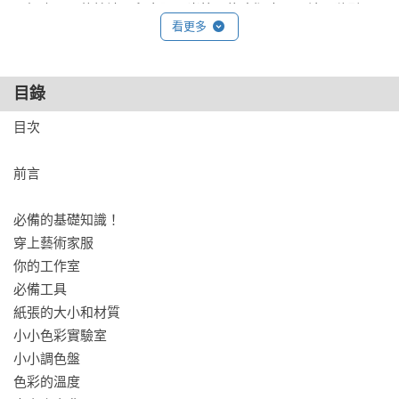
以探索不同的技法：留白膠、炭筆、橡皮版畫……請跟隨引
看更多
導，自由地享受藝術的樂趣。來，穿上你的藝術家服，歡迎進
入這個工作室！

目錄
本書特色
•	對繪畫世界的全面啟蒙，保證新鮮有趣！ 

目次

•	藝術不分齡，小孩不用怕！大人也可以一起學習。

•	美術教育的起點入門書，適切引導：一次就能領會的美術
前言

世界。

•	基礎知識加上實作導引，作為藝術迷你小小百科。

必備的基礎知識！

•	打破刻板觀念，多元豐富，樂趣十足！

穿上藝術家服

•	詳細引導，以趣味圖示法，基礎概念一次就懂！

你的工作室

必備工具 

誠摯推薦
紙張的大小和材質

王傑(畫家/巴塞隆納大學美術博士)、林千鈴 ( 蘇荷兒童美術館/
小小色彩實驗室 

館長) 、鄭開翔(《街屋台灣》作者)、薛丞堯(國小藝術教師) 、
小小調色盤 

黎業煒 (沛綠地設計/聯合負責人)

色彩的溫度 
