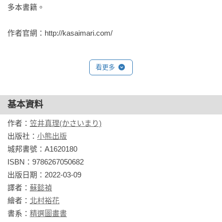
《吵架了，怎麼辦？》鮮活的搬演出孩子的日常，看似平淡的
多本書籍。

氣消了嗎？讓我們和好吧！因為我最珍貴的寶物一直就是你
對話與場景，北村裕花擅長用「問號」打開思考的維度，「為
呀！——許伯琴（「我們家的睡前故事」主持人）

什麼？怎麼辦？」把問題拋給孩子去思考，孩子與孩子之間產
作者官網：http://kasaimari.com/
生對話與交流，書裡書外，建構出一個專屬於孩子的空間與舞
少子化和新冠疫情的衝擊下，孩子更缺乏與人的社交互動，藉
臺。原本共享恐龍圖鑑的美好情誼，卻因為小小的誤會傷了感
看更多
著可愛溫馨的故事學會同理、溝通、和解。——陳敬倫（兒科
情，看小智在書上又是筆記、又是畫線、又是貼補，對這本恐
醫師、臭寶爸）

龍圖鑑的喜愛溢於言表，兩個小小愛書人，各有立場，只是誤
會沒有對錯，讓孩子去思考爭吵的背後，如果換個角度，就會
基本資料
孩子吵架不見得是壞事，而是一種學習。透過吵架這個過程，
有不一樣的看法，故事同時也提醒孩子，話語是有力量的，每
懂得如何修飾自己、避免誤解，將心比心同理別人。——藍莓
一句話、每個行動都需要慎而重之，吵架之後更要勇於承認錯
作者：
笠井真理(かさいまり)
媽咪（親子日文繪本讀書會創辦人）

誤，努力修補關係。友情和心愛的恐龍圖鑑一樣重要，要是因
出版社：
小熊出版
為小小的誤會，傷了感情還丟了書，那多不值得！

城邦書號：A1620180

讀者回響
而這些看似簡單的道理，很多大人還不懂呢！（笑）

ISBN：9786267050682

光看書名，以為這是大人才有的議題，其實摩擦與衝突，都是
新的一年開始，依舊在繪本裡獲致理解與通透，真好！

出版日期：2022-03-09

人際關係中很常見的問題，摩擦與衝突不可怕，但是要如何化
譯者：
蘇懿禎
編輯小語
解，是一門學問。我相信許多大人也還在修這堂課。——小如
繪者：
北村裕花
（蠟燭兩頭燒的職業婦女）

書系：
精選圖畫書
人與人之間在相處融洽的時候，很輕易就能分享彼此珍愛的物