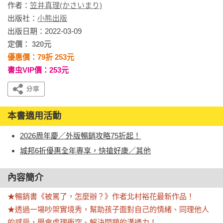
作者：
笠井真理(かさいまり)
出版社：
小熊出版
出版日期：2022-03-09
定價： 320元
優惠價：79折 253元
書虫VIP價：253元
本書適用活動
2026周年慶／外版暢銷攻略75折起！
城邦6折優惠全年專享，快搶好康／其他
內容簡介
★暢銷書《被罵了，怎麼辦？》作者北村裕花最新作品！

★透過一場吵架實境秀，幫助孩子面對自己的情緒、同理他人
的感受，學會處理衝突、解決問題的溝通力！