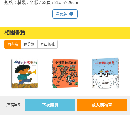
規格：精裝 / 全彩 / 32頁 / 21cm×26cm                
品；但是如果吵架了呢？還能這樣慷慨的與朋友分享嗎？

這是一本可以跟孩子一起討論的好書，書中呈現了時常會發生
看更多
的事情，跟朋友產生誤會了怎麼辦？身為大人的我，不禁覺得
《吵架了，怎麼辦？》是北村裕花繼《被罵了，怎麼辦？》的
要是自己小時候就能看到這樣的書該有多好！ ——艾蜜莉 (書店
另一力作，如此生活化的主題，非常能引起大小讀者的共鳴，
店員）

相關書籍
許多大朋友看了本書以後，更會與童年時的生活經驗連結，並
與自己的孩子分享。這個可愛又溫暖的故事，是關於價值觀，
同書系
同分類
同出版社
我有兩個孩子，分別是五歲和七歲，真心覺得超適合念給他們
關於友情，關於誤會與爭吵，當然也關於和解，誰說所謂道德
聽。孩子們看到書中的兩個好友最後手牽手和好，都開心得不
教育或公民與道德就只能以生硬的規定充填在孩子的腦海中？

得了呢！——雅慧（40歲的三寶媽）

恐龍圖鑑對於小連來說，是剛入手的新寶貝，他迫不及待的想
這本書讓我想起多年前我的自身經驗，是我的孩子確實經歷過
跟好朋友大智分享，沒想到工地的噪音，讓兩位可以分享寶貝
的事情。所以當我看到書中兩個孩子，因為誤會而吵架，不禁
的好朋友翻臉啦！澄清了誤會以後，大智得將原書奉還，此
暗自祈禱他們能夠和好。看到最後的結局，我跟孩子們都很高
時，小連還期待著拿回圖鑑以後繼續找大智玩，沒想到會看見
興，這真是一本令人難忘的書！

嗶嗶叭叭吹喇叭
水精靈和泥巴怪
小企鵝釣大魚
大智在「他的」圖鑑上又寫又畫，小連氣得連圖鑑也不要了！
庫存=5
（五味太郎陪孩
（宮西達也陪孩
（宮西達也陪孩
下次購買
放入購物車
——花見（日本讀者，全職媽媽）

還好上天下了一場及時雨，讓兩個小朋友發現，他們其實更在
子吹出怪聲，也
子感受接納與包
子走出嫉妒的小
吹出笑聲）
容的溫暖，建立
情緒擁抱友誼，
乎好朋友，遠遠勝過恐龍圖鑑！

＊有注音
【SEL社會情緒學
建立【SEL社會情
more