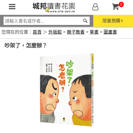
0
限量預購
您現在的位置：
首頁
＞
外版館
>
親子教養
>
童書
>
圖畫書
吵架了，怎麼辦？