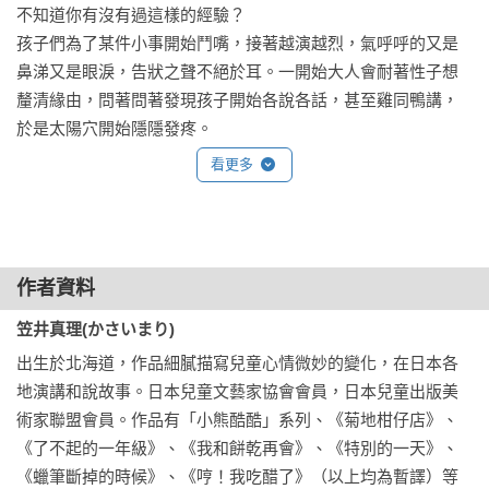
不知道你有沒有過這樣的經驗？

暖心推薦：
孩子們為了某件小事開始鬥嘴，接著越演越烈，氣呼呼的又是
Mom & Dad（親子YouTuber／育兒神器APP「媽爹講故事」主
鼻涕又是眼淚，告狀之聲不絕於耳。一開始大人會耐著性子想
理人，歡迎下載聆聽更多好故事）

釐清緣由，問著問著發現孩子開始各說各話，甚至雞同鴨講，
汪仁雅（「繪本小情歌」版主）

於是太陽穴開始隱隱發疼。

許伯琴（「我們家的睡前故事」主持人）

想當個好大人，努力調解紛爭，端出慎重的態度把孩子們叫過
看更多
陳敬倫（兒科醫師、臭寶爸）

來，沒想到他們早已頭碰頭、肩並肩笑著聊著，就像什麼都沒
葉俊伸（「豆子劇團」團長）

發生過一樣，那種努力過頭的無奈，想想都尷尬。

盧方方（閱讀推廣人）

如果你跟我有一樣的症頭，我要用力推薦北村裕花的繪本《吵
歐玲瀞（佳音電臺節目主持人／繪本教學講師）

架了，怎麼辦？》，讀完有種任督二脈被打通的暢快。

作者資料
藍莓媽咪（親子日文繪本讀書會創辦人）

仔細想想，童話、小說和繪本有時疾呼、有時喃喃的唯一真理
（依首字筆畫排序）

就是：大人無需介入太多，孩子們有足夠的能力去處理生活裡
笠井真理(かさいまり)
遇到的問題，不管是被罵、說謊、吵架、生氣，每一次人際關
出生於北海道，作品細膩描寫兒童心情微妙的變化，在日本各
名人推薦
係的對應與挫折，都是孩子成長的養分，滋養出面對困境的勇
地演講和說故事。日本兒童文藝家協會會員，日本兒童出版美
心愛的東西被弄壞了怎麼辦？用繪本教孩子化解吵架危機。
氣和智慧。人生就是如此，自己經歷過的才會真正懂得，別人
術家聯盟會員。作品有「小熊酷酷」系列、《菊地柑仔店》、
——Mom & Dad（親子YouTuber／育兒神器APP「媽爹講故
的建議和規勸始終都隔層膜，總覺得沒那麼真切確然。那我們
《了不起的一年級》、《我和餅乾再會》、《特別的一天》、
事」主理人，歡迎下載聆聽更多好故事）

為何要剝奪孩子學習的機會呢？

《蠟筆斷掉的時候》、《哼！我吃醋了》（以上均為暫譯）等