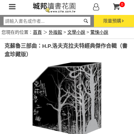
0
限量預購
您現在的位置：
首頁
＞
外版館
>
文學小說
>
驚悚小說
克蘇魯三部曲：H.P.洛夫克拉夫特經典傑作合輯（書
盒珍藏版）