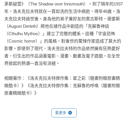
茅斯疑雲》（The Shadow over Innsmouth）。到了隔年的1937
外神使者奈亞拉索特普。

年，洛夫克拉夫特就在一貧如洗的生活中病逝，得年46歲。洛
夫克拉夫特過世後，身為他的弟子兼好友的奧古斯特‧德雷斯
有趣的是，在這裡，作者本人的化身──藍道夫．卡特，會如同
（August Derleth）將他在諸作品中創造的「克蘇魯神話
神話故事中的英雄，循序漸進，帶領讀者深入幻夢境，首尾相
（Cthulhu Mythos）」建立了完整的體系。這種「宇宙恐怖
連，將各個段篇故事拼湊為一個完整的冒險歷程，打造出一個
（Cosmic horror）」的風格，對後世的驚悚作家造成了莫大的
如同《魔戒》般，精彩刺激的傳奇故事。

影響。即使到了現代，洛夫克拉夫特的作品依然擁有狂熱愛好
者，衍生出的作品涵蓋電影、漫畫、動畫及電子遊戲，在全世
《無名之城》
界掀起的熱潮一直沒有消褪。

好奇心害不死貓，卻容易害死跟在貓身後的人。

短篇怪談選輯+克蘇魯神話故事，

相關著作：《洛夫克拉夫特傑作集：星之彩（隨書附贈原畫精
引領讀者進入洛夫克拉夫特作品中，那些致命獵奇的好奇心故
緻酷卡）》《洛夫克拉夫特傑作集：克蘇魯的呼喚（隨書附贈
事。

原畫精緻酷卡）》
無論是廣為人知的克蘇魯神話，或早期主題較為獨立的短篇故
事，好奇心的致命要素都已滲透進故事脈絡。與大眾對他筆下
看更多
異星妖魔的刻板印象不同的是，洛夫克拉夫特相當強調人物的
理智心態。
