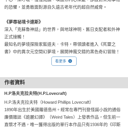
的恐懼，並勇敢面對源自久遠古老年代的超自然威脅。

《夢尋祕境卡達斯》
深入「克蘇魯神話」的世界，與地球神明、舊日支配者和外神
正式接觸！

最知名的夢境探險家藍道夫．卡特，帶領讀者進入《死靈之
書》中的異次元空間幻夢境，展開神魔交錯的黑色奇幻冒險！

看更多
《幻夢境小說傑作選》，是由一連串異次元空間幻夢境的相關
故事所組成。收錄的十篇故事，以藍道夫．卡特的冒險事蹟作
為主軸，再加上幻夢傳奇的重要篇章《奈亞拉索特普》、《烏
作者資料
撒之貓》與《末日降臨薩納斯》，和劇情看似獨立、卻對後續
H.P洛夫克拉夫特(H.P.Lovecraft)
故事有重要連結的恐怖短篇經典《皮克曼的模特兒》，以及將
H.P.洛夫克拉夫特（Howard Phillips Lovecraft）

上述元素串聯在一起的長篇故事《夢尋祕境卡達斯》。

1890年出生於美國羅德島州。經常在專門刊登怪誕小說的通俗
在這個由夢境構成的奇幻世界中，各種奇異生物都生活在同一
廉價雜誌《詭麗幻譚》（Weird Tales）上發表作品，但生前一
個空間，同樣的，地球諸神也在這個幻夢境中活動，像是由夜
直懷才不遇，唯一獲得出版的單行本作品只有1936年的《印斯
魔服侍的凱爾特神祇諾登斯，以及在克蘇魯神話中惡名昭彰的