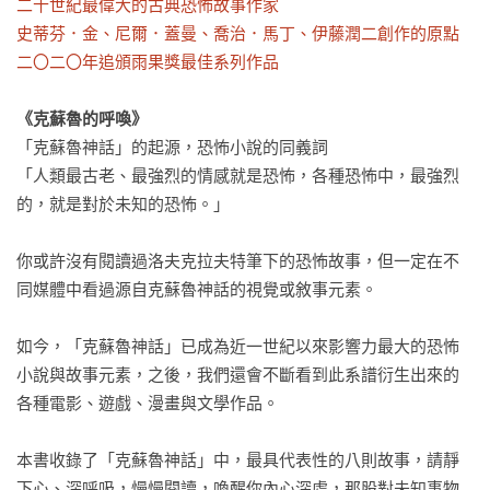
二十世紀最偉大的古典恐怖故事作家

史蒂芬．金、尼爾．蓋曼、喬治．馬丁、伊藤潤二創作的原點

二〇二〇年追頒雨果獎最佳系列作品
《克蘇魯的呼喚》
「克蘇魯神話」的起源，恐怖小說的同義詞

「人類最古老、最強烈的情感就是恐怖，各種恐怖中，最強烈
的，就是對於未知的恐怖。」

你或許沒有閱讀過洛夫克拉夫特筆下的恐怖故事，但一定在不
同媒體中看過源自克蘇魯神話的視覺或敘事元素。

如今，「克蘇魯神話」已成為近一世紀以來影響力最大的恐怖
小說與故事元素，之後，我們還會不斷看到此系譜衍生出來的
各種電影、遊戲、漫畫與文學作品。

本書收錄了「克蘇魯神話」中，最具代表性的八則故事，請靜
下心、深呼吸，慢慢閱讀，喚醒你內心深處，那股對未知事物