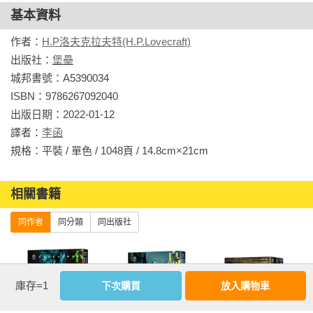
基本資料
《無名之城：H.P. Lovecraft短篇怪談選+克蘇魯神話故事傑作
作者：
H.P洛夫克拉夫特(H.P.Lovecraft)
選》，囊括了洛夫克拉夫特早期的短篇怪談，以及出自他生涯
出版社：
堡壘
早期與晚期的克蘇魯神話故事，加上補充《夢尋祕境卡達斯》
城邦書號：A5390034

選集故事的《外神》，和洛夫克拉夫特與哈索．希爾德合著的
ISBN：9786267092040

《穿越萬古》。每篇故事的主角們都因為受到好奇心的驅策，
出版日期：2022-01-12

使自己面臨無法挽回的局面。

譯者：
李函
規格：平裝 / 單色 / 1048頁 / 14.8cm×21cm                
在洛夫克拉夫特筆下，走火入魔般的好奇心，可能會比奈亞拉
索特普或克蘇魯等邪神帶來更駭人的後果。如同《克蘇魯的呼
喚》開頭所說：「世上最慈悲的事物，便是無法將所有事物聯
相關書籍
想在一起的人心。」當人心做出了不該有的聯想，後果便不堪
同作者
同分類
同出版社
設想。這不只是克蘇魯神話作品的核心，也是洛夫克拉夫特的
個人哲學。

各界推薦
庫存=1
下次購買
放入購物車
「二十世紀最偉大的古典恐怖故事作家。」
