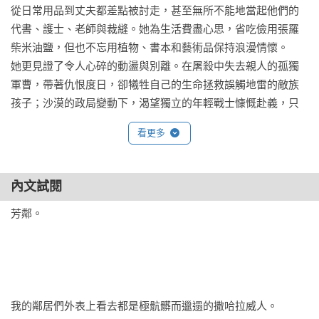
從日常用品到丈夫都差點被討走，甚至無所不能地當起他們的
代書、護士、老師與裁縫。她為生活費盡心思，省吃儉用張羅
柴米油鹽，但也不忘用植物、書本和藝術品保持浪漫情懷。

她更見證了令人心碎的動盪與別離。在屠殺中失去親人的孤獨
軍曹，帶著仇恨度日，卻犧牲自己的生命拯救誤觸地雷的敵族
孩子；沙漠的政局變動下，渴望獨立的年輕戰士慷慨赴義，只
留下一地炙熱的血與駱駝的悲鳴……

看更多
三毛的撒哈拉歲月有悲也有喜，這裡的一草一木一沙，這些使
她笑淚交織的人們，如光照進了每一個日子，滋長著她對生命
濃烈的愛，也讓她捨不得離開。

內文試閱
芳鄰。 

霧室書封設計概念：以在沙漠中佇立的三毛為意象

名家推薦：
在我青春飛奔的日子裡，曾經跟著三毛的文字千山萬水走遍，
幾乎從她的書裡看盡世界上最好的花。越是在無法出走的時
我的鄰居們外表上看去都是極骯髒而邋遢的撒哈拉威人。 

刻，越是需要三毛筆下的遠方。遠方不停地呼喚，這就足以抵