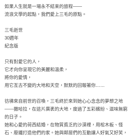
如果人生就是一場永不結束的旅程——

流浪文學的起點，我們愛上三毛的原點。

三毛逝世

30週年

紀念版

只有對愛它的人，

它才向你呈現它的美麗和溫柔，

將你的愛情，

用它亙古不變的大地和天空，默默的回報著你……

彷彿來自前世的召喚，三毛終於來到她心心念念的夢想之地
——撒哈拉，在這片廣袤的大地，度過了五彩繽紛、滋味無窮
的日子。

她和心愛的荷西結婚，在物質貧乏的沙漠裡，用棺木板、怪
石、廢鐵打造他們的家。她與鄰居們的互動讓人好氣又好笑，