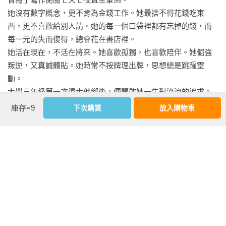
「我們要棉花──」

她沒有數字概念，更不肯為金錢工作。她最捨不得花錢吃東
「給我吹風機。」

西，更不喜歡給別人請。她的每一個口袋裡都有忘掉的錢，而
「妳的熨斗借我姐姐。」

每一元的失而復得，總會花在書店裡。

「我要一些釘子，還要一點點電線。」

她活在現在，不活在將來。她喜歡孤獨，也喜歡陪伴。她倔強
其他來要的東西千奇百怪，可恨的是偏偏我們家全都有這些東
叛逆，又真誠體貼。她時常不按牌理出牌，思想總是跳躍靈
西，不給他們心裏過意不去，給了他們，當然是不會還的。 

動。

「這些討厭的人，為什麼不去鎮上買。」荷西常常講，可是等
大學三年級第一次遠走他鄉後，便開啟她一生對流浪的追求。
小孩子來要了還是又給了。 

後來她走得更遠，遠到天涯海角的撒哈拉沙漠。在那裏，她讓
庫存=9
下次購買
放入購物車
不知什麼時候開始，鄰居的小孩子們開始伸手要錢，我們一出
華文世界吹起了一股「三毛熱」，也將「流浪文學」推向顛
家門，就被小孩子們圍住，口裏叫著：「給我五塊錢，給我五
峰。

塊錢！」

她用她的眷戀和熱情，寫下那些人情與風景。她在1991年化為
這些要錢的孩子們，當然也包括了房東的子女。 

點點繁星，將溫暖永留後世。這世界因為她的愛過與走過，而
要錢我是絕對不給的，但是小孩子們很有恆心的每天來纏住
從此多了一分無可取代的浪漫。

我。有一天我對房東的孩子說：「你爸爸租這個破房子給我，
收我一萬塊，如果再給你每天五塊，我不如搬家。」

●「永遠的三毛」紀念官網：www.crown.com.tw/book/echo
從這個時候起，小孩子們不要錢了，只要泡泡糖，要糖我是樂
意給的。 
