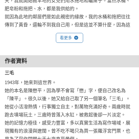
天，我就開始教罕地的女兒們用水拖地和曬蓆子。當然水桶、
肥皂粉和拖把、水，都是我供給的。 

就因為此地的鄰居們是如此親密的緣故，我的水桶和拖把往往
傳到了黃昏，還輪不到我自己用，但是這並不算什麼，因為這
兩樣東西他們畢竟用完了是還我的。 

看更多
住久了金河大道，雖然我的家沒有門牌，但是鄰居們遠近住著
的都會來找我。 

我除了給藥時將門打開之外，平日還是不太跟他們來往，君子
作者資料
之交淡如水的道理我是十分恪守的。 

三毛
日子久了，我住著的門總得開開關關，我門一開，這些婦女和
小孩就湧進來，於是，我們的生活方式和日常用具都被鄰居很
1943年，她來到這世界。

清楚的看在眼裏了。 

她的本名是陳懋平，因為學不會寫「懋」字，便自己改名為
因為荷西和我都不是小氣的人，對人也算和氣，所以鄰居們慢
「陳平」。很久以後，她又給自己取了另一個筆名「三毛」。

慢的學到了充分利用我們的這個缺點。 

她從小活潑熱情，行事獨立自主，對萬物充滿好奇。兩歲時就
每天早晨九點左右開始，這個家就不斷的有小孩子要東西。 

跑去墳場玩土，三歲時曾落入水缸，被救起後卻一片淡定。

「我哥哥說，要借一只燈泡。」

她的記憶力極佳，感受力豐富，多以真實生活為寫作場域，展
「我媽媽說，要一顆洋蔥──」

現獨有的浪漫與遼闊。曾不吃不喝只為買一張羅浮宮門票，也
「我爸爸要一瓶汽油。」

曾為了寫作閉關七天七夜直至暈倒。
