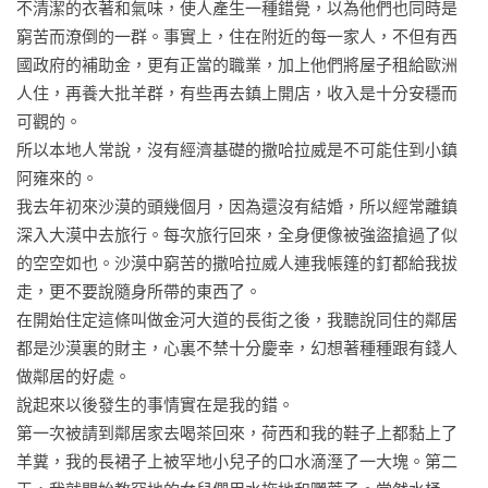
不清潔的衣著和氣味，使人產生一種錯覺，以為他們也同時是
擋日常的苦悶與憂傷。電影《刻在你心底的名字》裡，導演讓
窮苦而潦倒的一群。事實上，住在附近的每一家人，不但有西
三毛的作品與浪遊成為一則閃亮的典故，那其實也是一個世代
國政府的補助金，更有正當的職業，加上他們將屋子租給歐洲
青春的典故。三毛已經遠走，然而她留下來的典故不斷地擴
人住，再養大批羊群，有些再去鎮上開店，收入是十分安穩而
大，反覆為我刷新被侷限的日常。

可觀的。 

——作家／凌性傑
所以本地人常說，沒有經濟基礎的撒哈拉威是不可能住到小鎮
阿雍來的。 

我去年初來沙漠的頭幾個月，因為還沒有結婚，所以經常離鎮
深入大漠中去旅行。每次旅行回來，全身便像被強盜搶過了似
的空空如也。沙漠中窮苦的撒哈拉威人連我帳篷的釘都給我拔
走，更不要說隨身所帶的東西了。 

在開始住定這條叫做金河大道的長街之後，我聽說同住的鄰居
都是沙漠裏的財主，心裏不禁十分慶幸，幻想著種種跟有錢人
做鄰居的好處。 

說起來以後發生的事情實在是我的錯。 

第一次被請到鄰居家去喝茶回來，荷西和我的鞋子上都黏上了
羊糞，我的長裙子上被罕地小兒子的口水滴溼了一大塊。第二