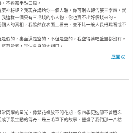
，不透露半點口風。 

這麼神秘呢？我現在講給你一個人聽，你可別去轉告張三李四，就
我這樣一個只有三毛錢的小人物，你也賣不出好價錢來的。

我個人的真相，我雖然在表面上看去，並不比一般人長得難看或不
但是假的，裏面還是空的，不但是空的，我空得連幅壁畫都沒有。
沒有骨氣，是個真真的大洞口。 

的外星人一樣，他們坐了飛盤子，悄悄的降落在地球上，鬼混在這
展開
生活，如果你沒有魔眼，沒有道行，這種外星人，你是看他們不
空蕩蕩的，老是站不住，風一吹，旁人無意間一碰，或是一枝小樹
上，爬也爬不起來。 

摔得鼻青眼腫，別人看了老是笑我，我別的沒有，淚腺和脾氣倒是
子。 

，不到二十歲，大概也要給跌死了，如果不想早死，只有另想救命
恆常閃耀的星光，像繁花盛放不問花期，像四季更迭卻不曾遺忘
活成了最生動的傳奇。是三毛筆下的故事，豐盛了我們那一片枯
學那批不要臉的小日本鄰居們——做小偷。 

人現成的東西多得是，我東摸一把，西偷一點，填在我的空洞洞