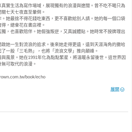
以真實生活為寫作場域，展現獨有的浪漫與遼闊。曾不吃不喝只為
貪心勢利、六親不認的傢伙。我當年雖然沒有拜師，悄悄出道，這
關七天七夜直至暈倒。

 

作。她最捨不得花錢吃東西，更不喜歡給別人請。她的每一個口袋
一椅，最後停留在我親生父母身上，要實習做偷兒，先拿他們來下
得，總會花在書店裡。

給警察局。 

孤獨，也喜歡陪伴。她倔強叛逆，又真誠體貼。她時常不按牌理出
人。他們為人方正本分，對自己刻苦、謹嚴，對旁人寬厚憐憫，做
不說人長短，不自誇驕傲，不自卑，不自憐，積債不會討，付錢一
開啟她一生對流浪的追求。後來她走得更遠，遠到天涯海角的撒哈
了一股「三毛熱」，也將「流浪文學」推向顛峰。

人，今兒這麼細細一看，他們這兩位除了外表風度神采還對付得過
與風景。她在1991年化為點點繁星，將溫暖永留後世。這世界因
無可取代的浪漫。

過時啦！不時興的渣子啦！別人不要的東西，他們卻拿來當珍珠寶
基度山大伯爵」之後，這兩個人變得越來越傻，愚不可及，連我這
com.tw/book/echo
處。 

可也不值得一試，不偷，不偷。 

展開
十四年，頭重腳輕，路都走不穩，這一累，摸著牆爬回家來，不再
他們那點不可口的東西，拿來塞了下去，消不消化我可不在乎，先


沒發，看準姐姐，拿她給吃下去，做下一個受害者。 

溫柔敦厚，念書有耐性，對人有禮貌，冬天騎車上學不叫冷，高中
，指甲油不會塗，彈鋼琴、拉小提琴卻總也不厭——我將她翻來覆