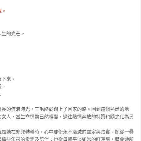
戰。
生的光芒。

下來。

，



漫長的流浪時光，三毛終於踏上了回家的路。回到這個熟悉的地
的女人，當生命情勢已然轉變，過往熱情奔放的特質也隨之化為另
就是她在兜兜轉轉時，心中那份永不磨滅的堅定與踏實。她從一疊
親這些年來的肯定及陪伴；也從母親平淡如常的叮嚀裏，體會她所