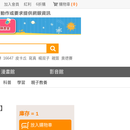
加入會員
紅利
6折購
購物車
(
0
)
野
16647
皮卡丘
寫真
楊双子
親簽
奧德賽
漫畫館
影音館
科普
學習
親子教養
版】
庫存 = 1
放入購物車