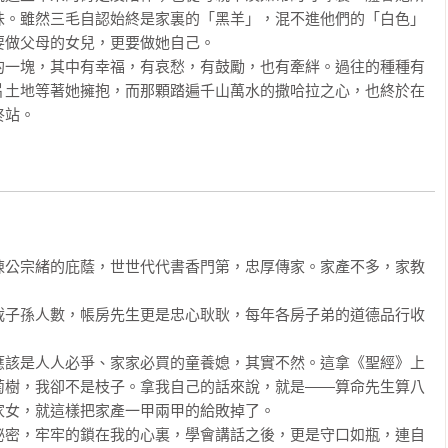
味。雖然三毛自認始終是家裏的「黑羊」，混不進他們的「白色」
做父母的女兒，更要做她自己。

的一塊，其中有幸福，有哀愁，有鼓勵，也有牽絆。過往的種種有
片土地等著她擁抱，而那顆踏遍千山萬水的撒哈拉之心，也終於在
終站。
陳公宗緒的庇蔭，世世代代書香門第，忠厚傳家。家產不多，家教
載子孫人數，帳房先生更是忠心耿耿，每年各房子弟的道德品行收


應該是人人必爭、家家必買的童養媳，其實不然。這拿《聖經》上
萄樹，我卻不是枝子。拿我自己的話來說，就是——算命先生算八
女，就這樣把家產一甲兩甲的給敗掉了。 

秘密，牢牢的鎖在我的心裏，學會講話之後，更是守口如瓶，連自