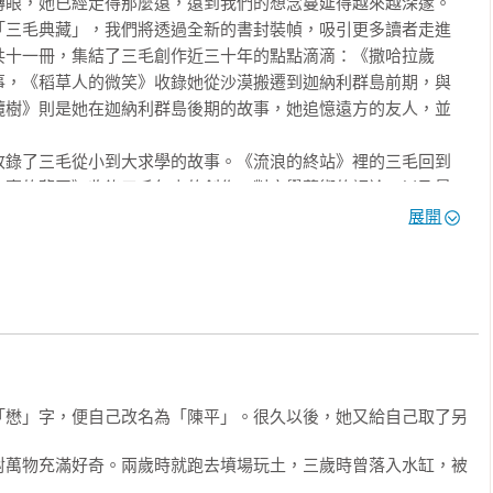
眼，她已經走得那麼遠，遠到我們的想念蔓延得越來越深邃。

「三毛典藏」，我們將透過全新的書封裝幀，吸引更多讀者走進
片子。 

共十一冊，集結了三毛創作近三十年的點點滴滴：《撒哈拉歲
然活了十四年，可敬之至。」 

事，《稻草人的微笑》收錄她從沙漠搬遷到迦納利群島前期，與
來，將它塞到床下面去存檔案。 

欖樹》則是她在迦納利群島後期的故事，她追憶遠方的友人，並
候將是不是一條貨真價實的好漢。 

志一向很薄弱，想當小偷的事是日本人給的靈感，卻沒有真正的去
收錄了三毛從小到大求學的故事。《流浪的終站》裡的三毛回到
。 

心裏的夢田》收錄三毛年少的創作、對文學藝術的評論，以及最
中山區的模範家庭，區公所的人自然早已認識我父母親的為人，但
病》則收錄三毛與讀者談心的往返書信，《奔走在日光大道》記
展開
一番。 

見聞。《永遠的寶貝》則與讀者分享她最心愛、最珍惜的收藏
及格了，不巧我那時經過客廳，給那位先生看到了。 

請代我問候》是她寫給至親摯友的八十五封書信，《思念的長
星期天，妳的女兒怎麼不上學呀？」 

真情，或追憶過往時光。

體不好，休學在家。」 

在讀，那是一場不問終點的流浪，同時也是恆常依戀的鄉愁。三
啊？」 

一座小橋，跨越在淺淺的溪流上，但願親愛的你，接住我的真誠
，目前還沒有藥可醫，很令人頭痛。」 

誠，依然明亮，這一個擁抱，依然溫暖。如果我們的眷戀有回
了這種怪病，我們全家都被淘汰下來。那位先生說得了不治之症的
，如果我們對萬事萬物保有好奇——那也許只是因為，我們又想
「懋」字，便自己改名為「陳平」。很久以後，她又給自己取了另
出絲絲的淚來。我立志做小偷的事，也在那種心情之下打好了基
對萬物充滿好奇。兩歲時就跑去墳場玩土，三歲時曾落入水缸，被