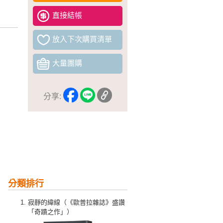
直接結帳
放入下次購買清單
大量團購
分享:
分類排行
寂靜的緯線（《歐普拉雜誌》盛讚
「奇蹟之作」）