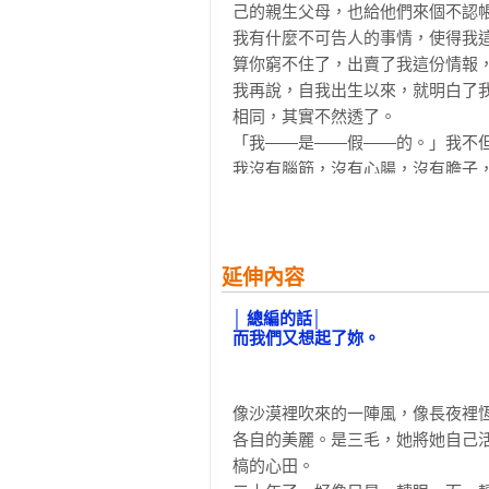
己的親生父母，也給他們來個不認帳
我有什麼不可告人的事情，使得我
算你窮不住了，出賣了我這份情報，
我再說，自我出生以來，就明白了
相同，其實不然透了。 

「我——是——假——的。」我不
我沒有腦筋，沒有心腸，沒有膽子，
再拿個比方來說，我就像那些可怕
一批幸福的人群裏面，過著美滿的
出，捉他們不到的。 

我，就是這其中的一個。 

延伸內容
我並不喜歡做空心的人，因為裏面
│ 總編的話│

枝拂了我，我就毫無辦法地跌倒在地
而我們又想起了妳。
我自小到十四歲，老是跌來跌去，
很爭氣，只要一跌，它們就來給我撐面
十四年來，我左思右想，這樣下去
像沙漠裡吹來的一陣風，像長夜裡
的法子。 

各自的美麗。是三毛，她將她自己
我幹什麼才好呢？想來想去，只有學
槁的心田。

這個世界上那麼大，又那麼擠，別