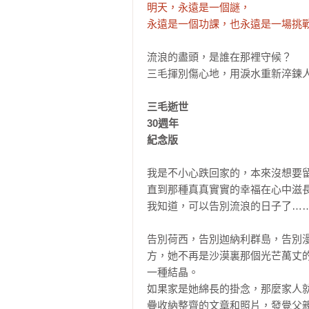
明天，永遠是一個謎，

永遠是一個功課，也永遠是一場挑
流浪的盡頭，是誰在那裡守候？

三毛揮別傷心地，用淚水重新淬鍊人
三毛逝世

30週年

紀念版
我是不小心跌回家的，本來沒想要留
直到那種真真實實的幸福在心中滋長
我知道，可以告別流浪的日子了……
告別荷西，告別迦納利群島，告別
方，她不再是沙漠裏那個光芒萬丈
一種結晶。

如果家是她綿長的掛念，那麼家人
疊收納整齊的文章和照片，發覺父