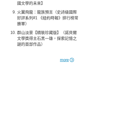
國文學的未來】
火翼飛龍：龍族預言（史詩級國際
好評系列#1 《紐約時報》排行榜常
勝軍）
群山淡景【精裝珍藏版】（諾貝爾
文學獎得主石黑一雄，探索記憶之
謎的首部作品）
more