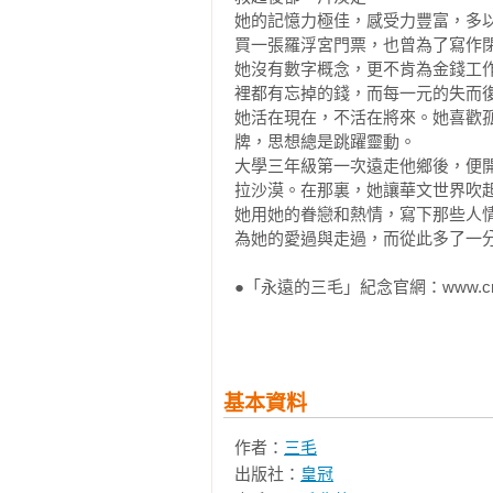
她的記憶力極佳，感受力豐富，多
說起世上的偷兒來，百分之一百是
買一張羅浮宮門票，也曾為了寫作閉
個道理不用人教，卻也弄得清楚明白。
她沒有數字概念，更不肯為金錢工
我東張西望，眼睛不放過家裏一桌
裡都有忘掉的錢，而每一元的失而復
手，被捉到了也好辦些，不會真正交
她活在現在，不活在將來。她喜歡
我仔細的打量打量這兩個假定受害
牌，思想總是跳躍靈動。

事情負責認真，對子女鞠躬盡瘁，
大學三年級第一次遠走他鄉後，便
向多付——

拉沙漠。在那裏，她讓華文世界吹起
我從來沒有好好計算過自己父母大
她用她的眷戀和熱情，寫下那些人情
為她的愛過與走過，而從此多了一分
去之外，這裏面那些東西，可早已
貝啦！再加上幾十年前碰到一個「
●「永遠的三毛」紀念官網：www.crown.
空心人，要偷偷他們可也真沒有什麼好
想想偷兒就算實習階段，這兩個傻子
出門去打了一個圈子，空心人餓了
考慮，趁著父母大人在午睡，就把
填了這個蜂巢似的大洞洞再做打算。 
基本資料
偷了自己父母，不動聲色，眼看案子
作者：
三毛
這個女娃兒，大不了偷兒兩三歲，
出版社：
皇冠
住校吃大鍋飯不翻胃，兩隻瘦手指