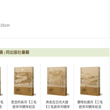
錢，妳怎麼古典來古典去，鼻子不去墊高，頭髮不去染黃，妳這一
愛偷，看在自己人的份上，吃下妳一點點，心裏可是不甘心不情
               
一點，給它每個人都做下一點，免得將來案發了不好看。 

，他是花斑大老虎兼小氣鬼，發起脾氣來老是咬人的腳，我一旦偷
。 

跛一拐，長褲子蓋著老虎腳，也看不出有什麼不對。等老虎吃完
，了不得，空心人尖聲大叫，招來全家大小爭看老虎。 

籍
同出版社書籍
|
皮肉翻身，上面還給武松縫上了一大排繩子哪。 

上的整齊針線，老虎大吼一聲：「看個鬼啊！我跌破了皮，妳當我
膽給偷吸過來了，這傻畜牲還不知不覺，空心人背向失膽者，嘿嘿
你丟我撿也。 

，他老給半張。偷兒半夜開大燈偷顏如玉，他給送支小蠟炬進來好
的虎居然說：「我不吃牛，我吃鈔票，你請餵我現款最實惠。」 

三毛
思念的長河【三毛
奔走在日光大道
撒哈拉歲月【三毛
！他又是個假的。

念
逝世30週年紀念
【三毛逝世30週年
逝世30週年紀念
看，這好多年來，是不是有隻花毛大虎爪，老是五十一百的塞了他