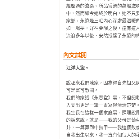
經歷過的滄桑、所品嘗過的萬般滋
中，然而如今她終於明白，她不只要
家鄉，永遠是三毛內心深處最溫暖
如一場夢，好在夢醒之後，還有這
流浪多年以後，安然抵達了永遠的
內文試閱
江洋大盜。
說起來我們陳家，因為得自先祖父
可是富可敵國。 

我們的家譜《永春堂》裏，不但記
入支出更是一筆一畫寫得清清楚楚。 
我生長在這樣一個家庭裏，照理說
的話來說，就是——我的父母是葡
卦，一算算到中指甲——我這個敗家
自我出生以來，我一直有個很大的