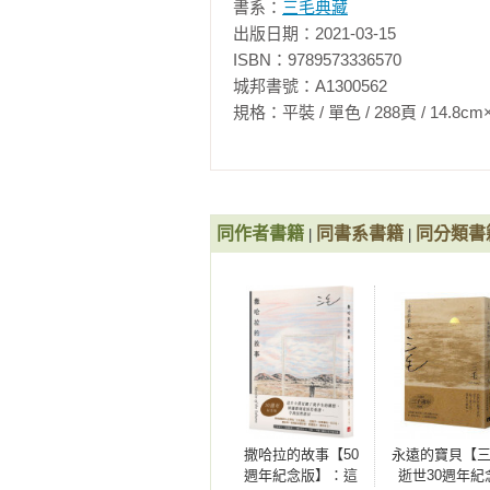
書系：
三毛典藏
去看，又是一個傻瓜。 

出版日期：2021-03-15

請妳學音樂，就是要妳做歌星賺大
ISBN：9789573336570

套不時髦，不流行，我想來想去不
城邦書號：A1300562

願。 

規格：平裝 / 單色 / 288頁 / 14.8cm×21cm 
案子既然是在家裏做開的，只好公平
大弟弟我本來是絕對不敢去偷他的
他還了得嗎？先不給他咬死也算運氣了
有這麼一天，老虎回來了，走路一
飯，怕熱，脫了長褲看電視，這一望
同作者書籍
同書系書籍
同分類書
|
|
這隻花斑大虎，從爪子到膝蓋，都給
空心人蹲下來，一聲一聲輕數虎爪
是怪物？」 

空心人靈機一動，一吼之間，老虎
偷笑不已。 

再說，老虎也是小氣鬼，小氣鬼也，
空心偷兒流鼻涕，向老虎要衛生紙
作案。姐夫請吃統一牛排，這隻飢餓
撒哈拉的故事【50
永遠的寶貝【
你說這隻陳家虎，小氣鬼，是真的吧
週年紀念版】：這
逝世30週年紀
永康街那個職業乞丐，你且去問問