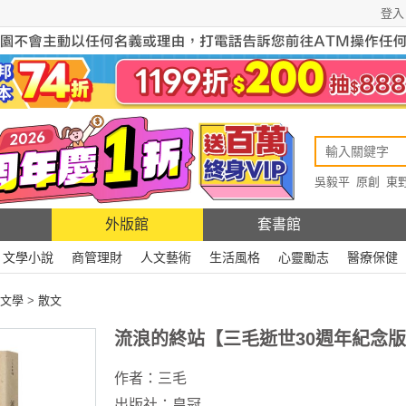
登入
吳毅平
原創
東
原創
Rewire
外版館
套書館
文學小說
商管理財
人文藝術
生活風格
心靈勵志
醫療保健
文學
>
散文
流浪的終站【三毛逝世30週年紀念
作者：
三毛
出版社：
皇冠