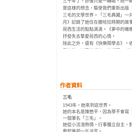
三十年了，好像只是一轉眼，而一轉
裏，日子久了，不就成了嗎？ 

是這樣的想念，驅使我們重新出版
這決定一下，我就先去給照了一張X光
三毛的文學世界。「三毛典藏」一
醫生看了一下，說：「是真空的，居
月》記錄了她住在撒哈拉時期的故
我唰一順手抽了那張空片子，逃回家
荷西生活的點點滴滴。《夢中的橄
二十年後再去照它一張，且看看到時
抒發失去摯愛荷西的心情。

我因為沒有心，沒有膽子，所以意
除此之外，還有《快樂鬧學去》，
進行過，任著自己度著漫無目的的歲月
了台灣，她寫故鄉人、故鄉事。《
有一年，街坊鄰居們推舉我們家做
私密的心靈札記。《把快樂當傳染
是他們很仔細，又拿了簿子來家裏查問
錄她到中南美洲及中國大陸的旅行
問來問去，我們都很模範，眼看已快
品，以及她各時期的照片精選。《
他好奇的問我母親：「咦，今天不是
河》則收錄她所寫下的雜文，或抒發
我母親很保護我的說：「我這女兒身
作者資料
她所寫下的字字句句，我們至今還
他又問：「生什麼病啊？看上去胖胖的
毛曾經這樣寫：「我願將自己化為
三毛
母親說：「生的是器官蜂巢狀空洞症
和擁抱。」親愛的三毛，這一份真
那次模範家庭的提名，竟因為我生
1943年，她來到這世界。

聲，如果我們依然對遠方有所嚮往
人，是不好做旁人的榜樣的。 

她的本名是陳懋平，因為學不會寫
起了妳。
一個筆名「三毛」。

那夜我靜靜的躺在黑暗裏，眼角滲
她從小活潑熱情，行事獨立自主，
礎。

救起後卻一片淡定。
