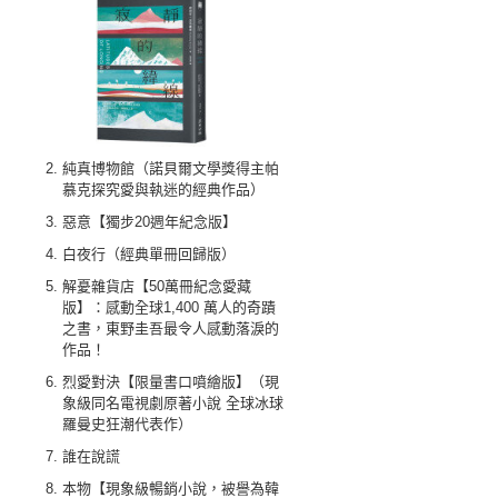
純真博物館（諾貝爾文學獎得主帕
慕克探究愛與執迷的經典作品）
惡意【獨步20週年紀念版】
白夜行（經典單冊回歸版）
解憂雜貨店【50萬冊紀念愛藏
版】：感動全球1,400 萬人的奇蹟
之書，東野圭吾最令人感動落淚的
作品！
烈愛對決【限量書口噴繪版】（現
象級同名電視劇原著小說 全球冰球
羅曼史狂潮代表作）
誰在說謊
本物【現象級暢銷小說，被譽為韓