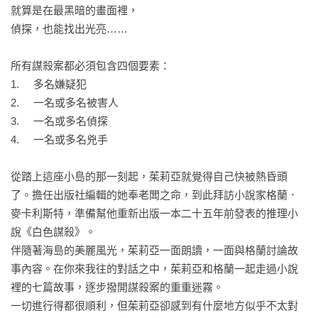
就算是在最黑暗的畫面裡，

偵探，也能找出光亮……

所有謀殺案都必須包含四個要素：

1.	多名嫌疑犯

2.	一名或多名被害人

3.	一名或多名偵探

4.	一名或多名兇手

從踏上這座小島的那一刻起，茱莉亞就覺得自己快被熱昏頭
了。擔任出版社編輯的她奉老闆之命，到此拜訪小說家格蘭．
麥卡利斯特，準備幫他重新出版一本二十五年前發表的推理小
說《白色謀殺》。

伴隨著海島的美麗風光，茱莉亞一面朗讀，一面與格蘭討論故
事內容。在你來我往的對話之中，茱莉亞和格蘭一起走過小說
裡的七篇故事，逐步撥開謀殺案的重重迷霧。

一切進行得都很順利，但茱莉亞卻感到有什麼地方似乎不太對