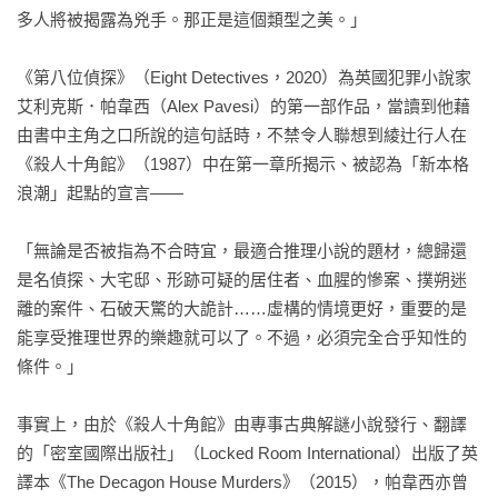
多人將被揭露為兇手。那正是這個類型之美。」

《第八位偵探》（Eight Detectives，2020）為英國犯罪小說家
艾利克斯．帕韋西（Alex Pavesi）的第一部作品，當讀到他藉
由書中主角之口所說的這句話時，不禁令人聯想到綾辻行人在
《殺人十角館》（1987）中在第一章所揭示、被認為「新本格
浪潮」起點的宣言——

「無論是否被指為不合時宜，最適合推理小說的題材，總歸還
是名偵探、大宅邸、形跡可疑的居住者、血腥的慘案、撲朔迷
離的案件、石破天驚的大詭計……虛構的情境更好，重要的是
能享受推理世界的樂趣就可以了。不過，必須完全合乎知性的
條件。」

事實上，由於《殺人十角館》由專事古典解謎小說發行、翻譯
的「密室國際出版社」（Locked Room International）出版了英
譯本《The Decagon House Murders》（2015），帕韋西亦曾