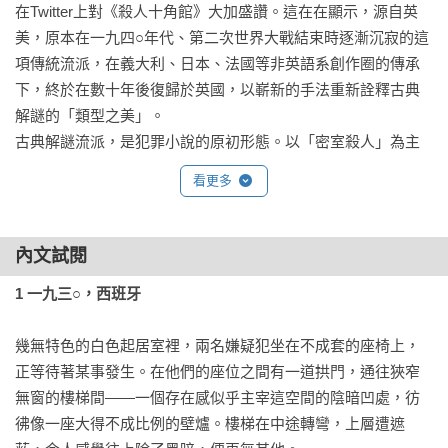
在Twitter上對《殺人十角館》大加盛讚。這在在顯示，源自英
美，原本在一九四○年代、第二次世界大戰結束時逐漸沉寂的這
項傳統流派，在義大利、日本、法國等非英語系創作圈的傳承
下，終於在數十年後復歸於英國，以嶄新的手法重新詮釋古典
解謎的「類型之美」。

古典解謎流派，是犯罪小說的原初形態。以「密室殺人」為主
軸的短篇〈莫爾格街兇殺案〉（The Murders in the Rue 
看更多
Morgue，1841）中，艾德格．愛倫．坡（Edgar Allan Poe）即
以「人類的心智特徵中，有種名為『分析能力』的特質」破
題，象徵一種以謎團、智力的新種類型文學於焉誕生。其後，
內文試閱
又有亞瑟．柯南．道爾（Arthur Conan Doyle）的福爾摩斯
1 一九三○，西班牙
（Sherlock Holmes）探案、G．K．卻斯特頓（G. K. 
Chesterton）的布朗神父（Father Brown）探案、理查．奧斯
幾無特色的白色起居室裡，兩名嫌疑犯坐在不成套的座椅上，
汀．傅里曼（Richard Austin Freeman）的宋戴克博士（Dr. 
正等待著某事發生。在他們的座位之間有一道拱門，通往狹窄
Thorndyke）探案、傑克．福翠爾（Jacques Futrelle）的「思考
無窗的樓梯間——一個存在感似乎主宰這空間的陰暗凹處，彷
機器」（The Thinking Machine）探案，為這個以邏輯／解謎為
彿像一座大得不成比例的壁爐。樓梯在中途轉彎，上層遭遮
主的類型文學逐步擘建了一個完整的創作／閱讀體系。
