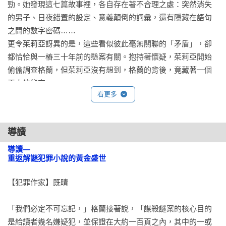
勁。她發現這七篇故事裡，各自存在著不合理之處：突然消失
的男子、日夜錯置的設定、意義顛倒的詞彙，還有隱藏在語句
之間的數字密碼……

更令茱莉亞訝異的是，這些看似彼此毫無關聯的「矛盾」，卻
都恰恰與一樁三十年前的懸案有關。抱持著懷疑，茱莉亞開始
偷偷調查格蘭，但茱莉亞沒有想到，格蘭的背後，竟藏著一個
天大的秘密……

看更多
名家推薦：
【犯罪作家】既晴、【《跨界通訊》作者】陳又津、【作家】
導讀
陳栢青、【作家．英國與加拿大犯罪作家協會PA會員】提子
墨、【推理作家】寵物先生 讚歎推薦！
導讀—

重返解謎犯罪小說的黃金盛世
【犯罪作家】既晴

「我們必定不可忘記，」格蘭接著說，「謀殺謎案的核心目的
是給讀者幾名嫌疑犯，並保證在大約一百頁之內，其中的一或