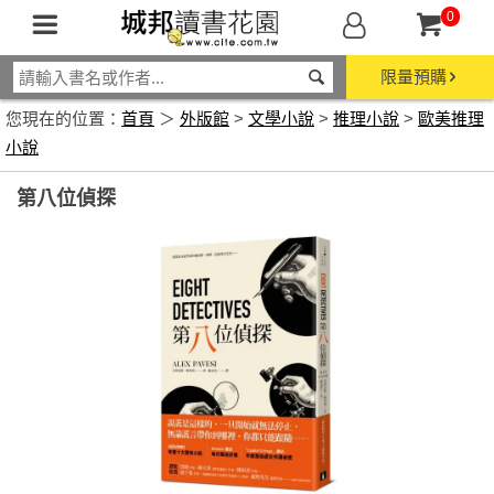
0
限量預購
您現在的位置：
首頁
＞
外版館
>
文學小說
>
推理小說
>
歐美推理
小說
第八位偵探