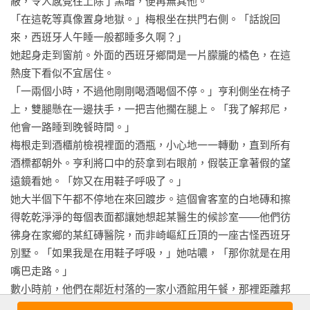
蔽，令人感覺往上除了黑暗，便再無其他。

到了「謀殺天后」阿嘉莎．克莉絲蒂（Agatha Christie）《史岱
「在這乾等真像置身地獄。」梅根坐在拱門右側。「話說回
爾莊謀殺案》（The Mysterious Affair at Styles，1920）與「不
來，西班牙人午睡一般都睡多久啊？」

在場證明巨匠」福里曼．威利斯．克勞夫茲（Freeman Wills 
她起身走到窗前。外面的西班牙鄉間是一片朦朧的橘色，在這
Crofts）《桶子》（The Cask，1920）在同一年發表，將古典
熱度下看似不宜居住。

解謎流派從短篇小說推進為長篇小說，更伴隨「日不落國」大
「一兩個小時，不過他剛剛喝酒喝個不停。」亨利側坐在椅子
英帝國的殖民戰略，在全球各地傳播散佈，進而開花結果，成
上，雙腿懸在一邊扶手，一把吉他擱在腿上。「我了解邦尼，
為日後犯罪文學史家所稱的「黃金時期」（The Golden 
他會一路睡到晚餐時間。」

Age）。

梅根走到酒櫃前檢視裡面的酒瓶，小心地一一轉動，直到所有
在這段黃金盛世中，邏輯／解謎融入故事的書寫技術達到了高
酒標都朝外。亨利將口中的菸拿到右眼前，假裝正拿著假的望
度的發展，也樹立了多樣化的創作理論。首先，為了追求鬥智
遠鏡看她。「妳又在用鞋子呼吸了。」

的公平競賽，創作者必須在故事布局、真相設計上，遵守某些
她大半個下午都不停地在來回踱步。這個會客室的白地磚和擦
特定的寫作紀律，例如隆納德．諾克斯（Ronald Knox）的〈推
得乾乾淨淨的每個表面都讓她想起某醫生的候診室——他們彷
理十誡〉（Ten Commandments of Detection，1928）與S．
彿身在家鄉的某紅磚醫院，而非崎嶇紅丘頂的一座古怪西班牙
S．范．達因（S.S. Van Dine）的〈推理小說二十則〉（Twenty 
別墅。「如果我是在用鞋子呼吸，」她咕噥，「那你就是在用
Rules For Writing Detective Stories，1928）皆屬此類。

嘴巴走路。」

其次，為了追求犯罪詭計、伏線千里的極致，創作者亦融合了
數小時前，他們在鄰近村落的一家小酒館用午餐，那裡距離邦
別出心裁的後設技法，例如約翰．狄克森．卡爾（John 
尼家只需穿過三十分鐘的樹林。用餐結束時邦尼站起，他們雙
Dickson Carr）在《三口棺材》（The Three Coffins，1935）的