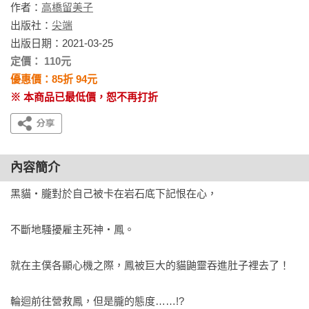
作者：
高橋留美子
出版社：
尖端
出版日期：2021-03-25
定價： 110元
優惠價：85折 94元
※ 本商品已最低價，恕不再打折
內容簡介
黑貓‧朧對於自己被卡在岩石底下記恨在心，

不斷地騷擾雇主死神‧鳳。

就在主僕各顯心機之際，鳳被巨大的貓鼬靈吞進肚子裡去了！

輪迴前往營救鳳，但是朧的態度……!?
