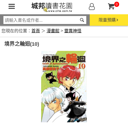
0
限量預購
您現在的位置：
首頁
＞
漫畫館
>
靈異神怪
境界之輪迴(10)