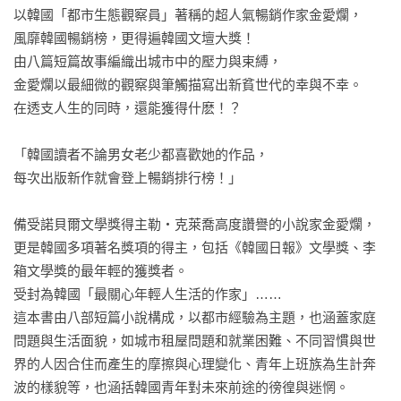
以韓國「都市生態觀察員」著稱的超人氣暢銷作家金愛爛，

風靡韓國暢銷榜，更得遍韓國文壇大獎！

由八篇短篇故事編織出城市中的壓力與束縛，

金愛爛以最細微的觀察與筆觸描寫出新貧世代的幸與不幸。

在透支人生的同時，還能獲得什麽！？

「韓國讀者不論男女老少都喜歡她的作品，

每次出版新作就會登上暢銷排行榜！」

備受諾貝爾文學獎得主勒‧克萊喬高度讚譽的小說家金愛爛，
更是韓國多項著名獎項的得主，包括《韓國日報》文學獎、李
箱文學獎的最年輕的獲獎者。

受封為韓國「最關心年輕人生活的作家」……

這本書由八部短篇小說構成，以都市經驗為主題，也涵蓋家庭
問題與生活面貌，如城市租屋問題和就業困難、不同習慣與世
界的人因合住而產生的摩擦與心理變化、青年上班族為生計奔
波的樣貌等，也涵括韓國青年對未來前途的徬徨與迷惘。
