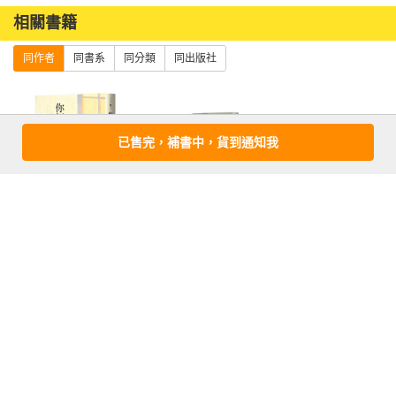
相關書籍
同作者
同書系
同分類
同出版社
已售完，補書中，貨到通知我
你好，再見
其中一句是謊言
【特別收錄：作
者手寫問候印簽
扉頁】
優惠活動快訊