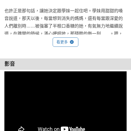
也許正是那句話，讓她決定跟學妹一起住吧。學妹用甜甜的嗓
音說道，那天以後，每當想到消失的媽媽，還有每當跟深愛的
人們離別時……被強塞了半根口香糖的她，有氣無力地繼續說
道，在離開的時候，滿心哽咽地，那殘酷的每一刻……。嗯，
學妹用無比清澈的表情說，「我的嘴裡總會噙滿口水。」 

看更多
——摘自〈垂涎三尺〉

影音
好評推薦
受諾貝爾文學獎得主勒．克萊喬高度讚譽，他認為金愛爛是韓
國最有希望獲諾貝爾文學獎的作家之一。

曾獲韓國李箱文學獎、韓國日報文學獎、李孝石文學獎、金裕
貞文學獎與法國 Prix de l'inaperçu 文學獎等多項大獎肯定。

陳慶德(文化研究者)、彭紹宇(作家)、楊宗翰（淡江中文系副教
授）重磅推薦
