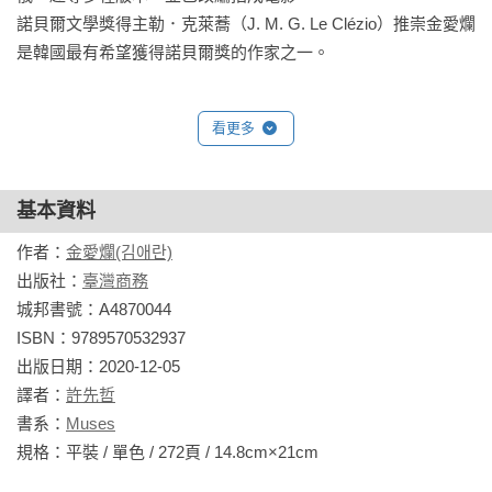
諾貝爾文學獎得主勒．克萊蕎（J. M. G. Le Clézio）推崇金愛爛
是韓國最有希望獲得諾貝爾獎的作家之一。
看更多
基本資料
作者：
金愛爛(김애란)
出版社：
臺灣商務
城邦書號：A4870044

ISBN：9789570532937

出版日期：2020-12-05

譯者：
許先哲
書系：
Muses
規格：平裝 / 單色 / 272頁 / 14.8cm×21cm                