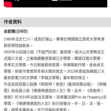
「金愛爛書寫一個又一個的房間，打開人們心門，我相信讀者
總會在她的筆下，找到一個，我們既熟悉卻又陌生的房間。推
薦給喜歡當代韓國小說的您。」

——(文化研究者、《他人即地獄》作者)陳慶德

作者資料
金愛爛(김애란)
「情感濃如夕霞，文字清若晨露，舉重若輕地托出社會輪廓，
1980年生於仁川，成長於瑞山，畢業於韓國國立藝術大學表演
這是一本會與所有人產生共鳴的書。」

藝術學院戲劇系。

——(作家)彭紹宇

2002年以短篇小說〈不敲門的家〉贏得第一屆大山文學獎並正
式踏入文壇，之後陸續獲得黃順元文學獎、韓國日報文學獎、
「金愛爛筆下這些哀樂悲喜，雖然是韓國現今年輕世代的故
李孝石文學獎、今日新銳藝術家獎、申東曄創作獎、金裕貞文
事，也映照出台灣窮忙一族的處境，以及對人事物深刻的理解
學獎、新銳作家獎等多項大獎的肯定。2013年更成為韓國三大
與關懷。」

最有影響力的文學獎「李箱文學獎」最年輕的得主。

——楊宗翰（淡江中文系副教授）
作品包括短篇小說集《奔跑吧！爸爸》(臺灣商務出版)、《飛機
雲》與長篇小說《噗通噗通我的人生》等。此外，《奔跑吧！
爸爸》於2014年出版法文譯本，並榮獲法國Prix de l’Inaperçu文
學獎。《噗通噗通我的人生》則已授權台、中、日、法、德、
俄、越等多種版本，並已改編拍成電影。
