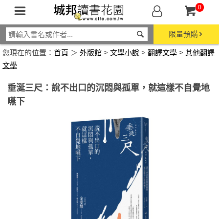
0
限量預購
您現在的位置：
首頁
＞
外版館
>
文學小說
>
翻譯文學
>
其他翻譯
文學
垂涎三尺：說不出口的沉悶與孤單，就這樣不自覺地
嚥下