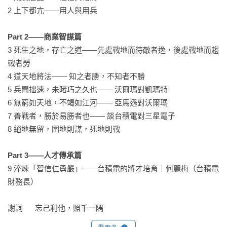
2 上下都亢——用人與用兵                 

Part 2——商業智謀篇
3 死生之地，存亡之道——先處戰地而待敵者逸，後處戰地而趨
戰者勞

4 道天地將法—— 知之者勝，不知者不勝    

5 兵聞拙速，未睹巧之久也—— 沃爾瑪對凱瑪特

6 無窮如天地，不竭如江河—— 亞馬遜對沃爾瑪

7 善戰者，勝於易勝者也—— 談台積電對三星電子    

8 絕地無留，圍地則謀，死地則戰

Part 3——人才傳承篇
9 淬煉「智信仁勇嚴」——台積電的將才培育｜何麗梅（台積電
財務長）

謝詞      忘己利他，照千一隅