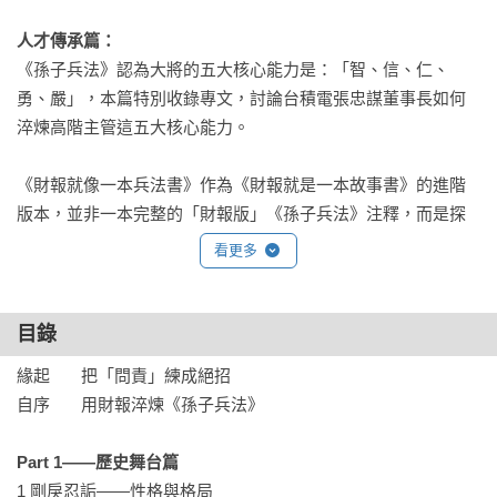
人才傳承篇：
《孫子兵法》認為大將的五大核心能力是：「智、信、仁、
勇、嚴」，本篇特別收錄專文，討論台積電張忠謀董事長如何
淬煉高階主管這五大核心能力。

《財報就像一本兵法書》作為《財報就是一本故事書》的進階
版本，並非一本完整的「財報版」《孫子兵法》注釋，而是探
索一個嶄新的思考方向——學習由兵法的角度看財報，才是本
看更多
書的重點。

財報不只是判別企業營運活動優劣的工具，其實更能顯現的是
目錄
企業經營者的氣度與格局，它如實描述了企業對未來的布局規
緣起       把「問責」練成絕招             

畫，更記錄著企業一場場攻防成敗的戰果。本書透過財報與
自序       用財報淬煉《孫子兵法》

《孫子兵法》的結合，輔以大量企業案例，協助讀者看得更深
而遠，以更進一步理解財報的精髓。
Part 1——歷史舞台篇
1 剛戾忍詬——性格與格局
