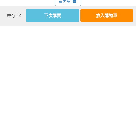
看更多
（eco-system）與利益攸關人（stakeholders）共同的、長期的
勝利，這叫做「全勝」。

庫存=2
下次購買
放入購物車
作者資料
2015年12月，我第一次在台灣大學與復旦大學聯合EMBA學程
劉順仁
中開設「財報與《孫子兵法》」課程。最常聽見的疑問是：
台灣大學經濟學系學士、美國匹茲堡大學會計學博士，曾任美
「財報與《孫子兵法》有甚麼關係？」我總是笑著回答：「財
國馬里蘭州立大學助理教授，現為台灣大學會計學系暨研究所
報與《孫子兵法》是天作之合，財報是《孫子兵法》的千古知
教授，並擔任台灣大學「競爭力與創新研究中心」主任。

音。」這本書希望能告訴您為什麼。

劉教授於大一時修習初等會計學後，因感覺會計是一繁瑣枯燥
具體而言，財報透過由淺入深的三個層次，闡述《孫子兵法》
的學門，發誓這輩子再也不碰會計課程。1985年於匹茲堡卡內
的精隨。

基美隆大學攻讀博士時，由於該校強調科際整合，加上跨系所
修課的緣故，一位會計學博士生讓他猛然發現會計有趣又實
	財報就像一本文法書：財報就是企業經營、競爭的歷史記
用，因而「改行」，並發願這輩子竭盡全力把會計學教得活潑
錄，要了解它，必須先了解各個會計科目的定義，以及財報種
精彩。

類與結構等知識，這些是基本功。

	財報就像一本故事書：財報中每一個數字，背後都有一個
劉教授的主要研究興趣為策略性財報分析、策略性成本管理、
經營管理與市場競爭的故事。透過閱讀財報，讀者必須把產生