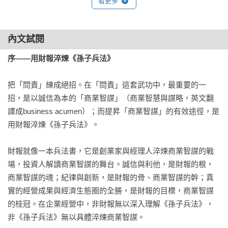
看更多
內文試閱
序——用財報淬煉《孫子兵法》
把「問責」練成絕招。在「問責」這套武功中，最重要的一
招，是以誠信為本的「商業智謀」（商業智慧與謀略，英文翻
譯成business acumen）；而提昇「商業智謀」的有效途徑，是
用財報淬煉《孫子兵法》。

財報就像一本兵法書，它是創業家與經理人淬煉商業智謀的戰
場，投資人解讀商業智謀的舞台。誠信與利他，是財報的根，
商業智謀的魂；紀律與創新，是財報的骨、商業智謀的幹；真
實的經營成果與經濟生態圈的全勝，是財報的目標，商業智謀
的桂冠。在企業經營中，非財報無以深入理解《孫子兵法》，
非《孫子兵法》無以具體淬煉商業智謀。
