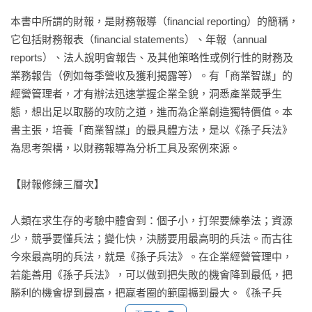
本書中所謂的財報，是財務報導（financial reporting）的簡稱，
它包括財務報表（financial statements）、年報（annual 
reports）、法人說明會報告、及其他策略性或例行性的財務及
業務報告（例如每季營收及獲利揭露等）。有「商業智謀」的
經營管理者，才有辦法迅速掌握企業全貌，洞悉產業競爭生
態，想出足以取勝的攻防之道，進而為企業創造獨特價值。本
書主張，培養「商業智謀」的最具體方法，是以《孫子兵法》
為思考架構，以財務報導為分析工具及案例來源。

【財報修練三層次】

人類在求生存的考驗中體會到：個子小，打架要練拳法；資源
少，競爭要懂兵法；變化快，決勝要用最高明的兵法。而古往
今來最高明的兵法，就是《孫子兵法》。在企業經營管理中，
若能善用《孫子兵法》，可以做到把失敗的機會降到最低，把
勝利的機會提到最高，把贏者圈的範圍擴到最大。《孫子兵
法》的高明，是跳脫自我狹隘的短期勝利，追求競爭生態圈