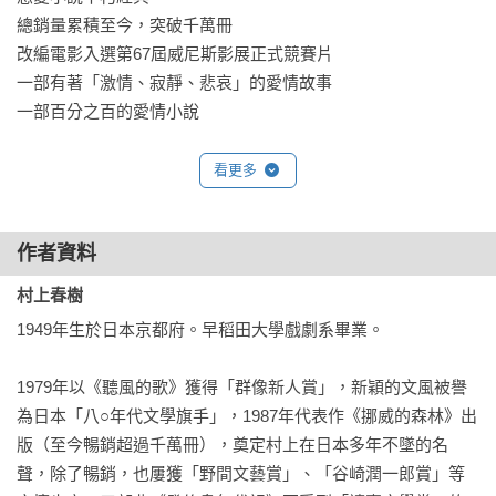
總銷量累積至今，突破千萬冊

改編電影入選第67屆威尼斯影展正式競賽片

一部有著「激情、寂靜、悲哀」的愛情故事

一部百分之百的愛情小說

一部設定在六O年代日本學運時代的東京少年故事，主角與兩名
看更多
女子的愛情物語，一個有著恬靜形象、另一個則像旺盛的生命
動力，村上自己曾說《挪威的森林》是一部有著「激情、寂
作者資料
靜、悲哀」的愛情故事，一部百分之百的愛情小說。
村上春樹
1949年生於日本京都府。早稻田大學戲劇系畢業。

1979年以《聽風的歌》獲得「群像新人賞」，新穎的文風被譽
為日本「八○年代文學旗手」，1987年代表作《挪威的森林》出
版（至今暢銷超過千萬冊），奠定村上在日本多年不墜的名
聲，除了暢銷，也屢獲「野間文藝賞」、「谷崎潤一郎賞」等