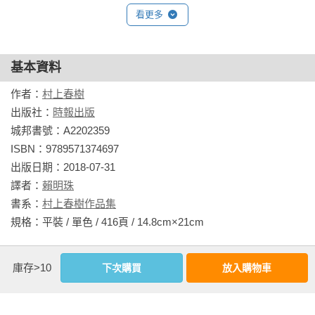
看更多
跳舞》、《東京奇譚集》、《沒有女人的男人們》。

紀行文集、海外滯居記、散文、隨筆及其他有《遠方的鼓
基本資料
聲》、《雨天炎天》、《邊境‧近境》、《終於悲哀的外國
語》、《尋找漩渦貓的方法》、《雪梨！》、 《如果我們的語
作者：
村上春樹
言是威士忌》、《象工廠的HAPPY END》、《羊男的聖誕
出版社：
時報出版
節》、《蘭格漢斯島的午後》、《懷念的一九八○年代》、《日
城邦書號：A2202359

出國的工場》、《爵士群像》、《地下鐵事件》、《約束的場
ISBN：9789571374697

所》、《爵士群像2》、《村上收音機》、《村上朝日堂》系列
出版日期：2018-07-31

三本、《給我搖擺，其餘免談》、《關於跑步，我說的其實
譯者：
賴明珠
是……》、《村上春樹雜文集》、《村上收音機2：大蕪菁、難
書系：
村上春樹作品集
挑的酪梨》、《村上收音機3：喜歡吃沙拉的獅子》、《身為職
規格：平裝 / 單色 / 416頁 / 14.8cm×21cm                
業小說家》、《你說，寮國到底有什麼？》、《棄貓 關於父
親，我想說的事》。
相關書籍
庫存>10
下次購買
放入購物車
同作者
同書系
同分類
同出版社