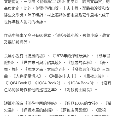
文壇肯定，三部曲《發條鳥年代記》更受到「讀賣文學賞」的
高度肯定。此外，並獲得桐山獎、卡夫卡獎、耶路撒冷獎和安
徒生文學獎。除了暢銷，村上獨特的都市感及寫作風格也成了
世界年輕人認同的標誌。

作品中譯本至今已有60幾本，包括長篇小說、短篇小說、散文
及採訪報導等。

長篇小說有《聽風的歌》、《1973年的彈珠玩具》、《尋羊冒
險記》、《世界末日與冷酷異境》、《挪威的森林》、《舞‧
舞‧舞》、《國境之南、太陽之西》、《發條鳥年代記》三部
曲、《人造衛星情人》、《海邊的卡夫卡》、《黑夜之後》、
《1Q84 Book1》《1Q84 Book2》、《1Q84 Book3》、《沒有
色彩的多崎作和他的巡禮之年》、《刺殺騎士團長》。

短篇小說有《開往中國的慢船》、《遇見100%的女孩》、《螢
火蟲》、《迴轉木馬的終端》、《麵包店再襲擊》、《電視
人》、《夜之蜘蛛猴》、《萊辛頓的幽靈》、《神的孩子都在