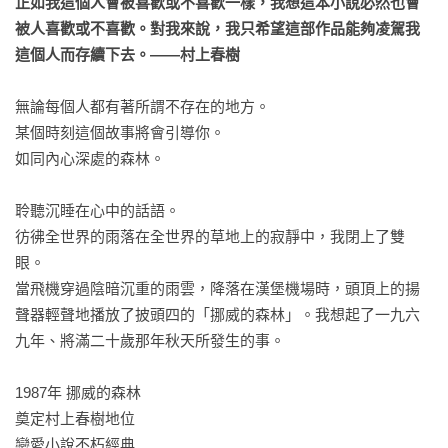
正如我這個人會被喜歡或不喜歡一樣，我想這本小說必然也會
被人喜歡或不喜歡。對我來說，我只希望這部作品能夠凌駕我
這個人而存續下去。——村上春樹
無論每個人都有著所謂不存在的地方。

某個時刻這個故事將會引導你。

如同內心深處的森林。

聆聽沉睡在心中的話語。

彷彿全世界的雨落在全世界的草地上的寂靜中，我閉上了雙
眼。

當飛機穿過陰暗沉重的雨雲，降落在漢堡機場時，頭頂上的揚
聲器輕聲地播放了披頭四的「挪威的森林」。我想起了一九六
九年、將滿二十歲那年秋天所發生的事。

1987年 挪威的森林

奠定村上春樹地位

戀愛小說不朽經典
