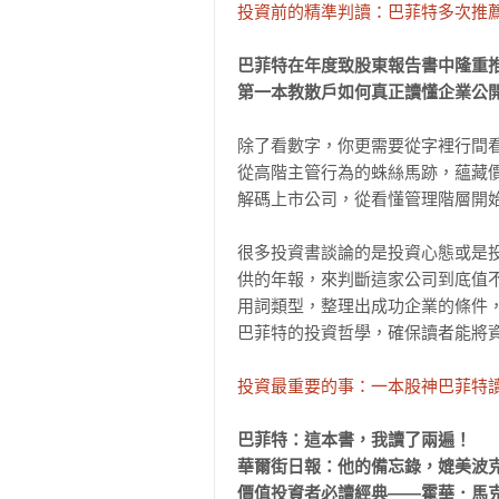
投資前的精準判讀：巴菲特多次推薦
巴菲特在年度致股東報告書中隆重推
第一本教散戶如何真正讀懂企業公
除了看數字，你更需要從字裡行間看
從高階主管行為的蛛絲馬跡，蘊藏價
解碼上市公司，從看懂管理階層開始
很多投資書談論的是投資心態或是
供的年報，來判斷這家公司到底值
用詞類型，整理出成功企業的條件
巴菲特的投資哲學，確保讀者能將資
投資最重要的事：一本股神巴菲特
巴菲特：這本書，我讀了兩遍！

華爾街日報：他的備忘錄，媲美波克
價值投資者必讀經典——霍華．馬克