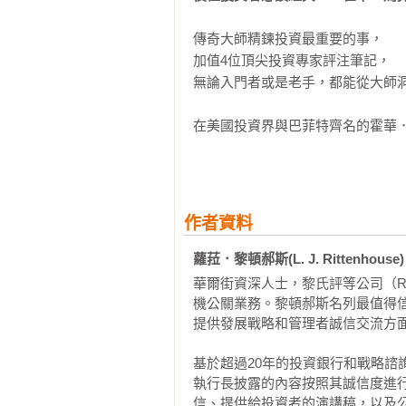
傳奇大師精鍊投資最重要的事，

加值4位頂尖投資專家評注筆記，

無論入門者或是老手，都能從大師洞
在美國投資界與巴菲特齊名的霍華
產規模已達千億美元，其長期績效
複合報酬率高達一九%（同期美股標
九%）。也就是說，如果在二十八
作者資料
蘿菈．黎頓郝斯(L. J. Rittenhouse)
華爾街資深人士，黎氏評等公司（Ritte
機公關業務。黎頓郝斯名列最值得信
提供發展戰略和管理者誠信交流方面
基於超過20年的投資銀行和戰略
執行長披露的內容按照其誠信度進
信、提供給投資者的演講稿，以及