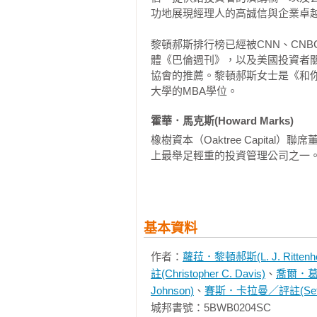
功地展現經理人的高誠信與企業卓越
黎頓郝斯排行榜已經被CNN、CN
體《巴倫週刊》，以及美國投資者
協會的推薦。黎頓郝斯女士是《和
大學的MBA學位。
霍華．馬克斯(Howard Marks)
橡樹資本（Oaktree Capita
上最舉足輕重的投資管理公司之一。前一本著作
Uncommon Sense for the T
提到，「霍華．馬克斯是華盛頓當
常上消費者新聞與商業頻道（CNBC）和
基本資料
馬克斯擁有賓州大學華頓商學院（Wha
哥大學的會計及行銷管理碩士（MBA
作者：
蘿菈．黎頓郝斯(L. J. Rittenh
註(Christopher C. Davis)
、
喬爾．葛林
想取得更多資訊，請造訪：http://www.mas
Johnson)
、
賽斯．卡拉曼／評註(Seth A
城邦書號：5BWB0204SC

克里斯多夫．戴維斯／評註(Christophe