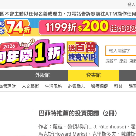
登入
吳毅平
原創
東
原創
Rewire
外版館
套書館
商管理財
人文藝術
生活風格
心靈勵志
醫療保健
科普
學
巴菲特推薦的投資閱讀（2冊）
作者：
蘿菈．黎頓郝斯(L. J. Rittenhouse)
、
霍
馬克斯(Howard Marks)
、
克里斯多夫．戴維斯