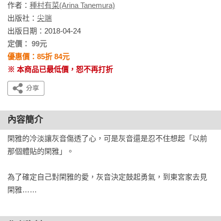
作者：
種村有菜(Arina Tanemura)
出版社：
尖端
出版日期：2018-04-24
定價： 99元
優惠價：85折 84元
※ 本商品已最低價，恕不再打折
內容簡介
閑雅的冷淡讓灰音傷透了心，可是灰音還是忍不住想起「以前
那個體貼的閑雅」。

為了確定自己對閑雅的愛，灰音決定鼓起勇氣，到東宮家去見
閑雅……