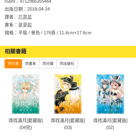
ISBN：4712966355464

出版日期：2018-04-24

譯者：
花栗鼠
書系：
夢夢館
規格：平裝 / 單色 / 176頁 / 11.4cm×17.6cm                
相關書籍
同作者
同書系
同分類
同出版社
尋找滿月[愛藏版]
尋找滿月[愛藏版]
尋找滿月[愛藏版]
(04完)
(03)
(02)