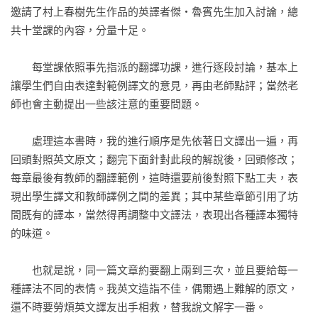
邀請了村上春樹先生作品的英譯者傑・魯賓先生加入討論，總
期許。」

共十堂課的內容，分量十足。

——倪安宇

　　每堂課依照事先指派的翻譯功課，進行逐段討論，基本上
「作者循循善誘，討論細膩，不禁讓我回想起大學時上文學作
讓學生們自由表達對範例譯文的意見，再由老師點評；當然老
品分析的情景。」

師也會主動提出一些該注意的重要問題。

——陳信宏

　　處理這本書時，我的進行順序是先依著日文譯出一遍，再
「文字風格、作者思想、翻譯技巧……，這本書涵蓋了翻譯技
回頭對照英文原文；翻完下面針對此段的解說後，回頭修改；
藝的大多數面向。喜歡美國現代文學的人尤其不能錯過。」

每章最後有教師的翻譯範例，這時還要前後對照下點工夫，表
——陳榮彬

現出學生譯文和教師譯例之間的差異；其中某些章節引用了坊
間既有的譯本，當然得再調整中文譯法，表現出各種譯本獨特
「這真是一本奢華的書，可以如此細膩地記錄一個全心投入的
的味道。

宇宙，讓人得以窺見大師帶領門徒如是專注地修習一門手藝，
我也在其中得到印證和啓發，獲益良多。」

　　也就是說，同一篇文章約要翻上兩到三次，並且要給每一
——尉遲秀

種譯法不同的表情。我英文造詣不佳，偶爾遇上難解的原文，
還不時要勞煩英文譯友出手相救，替我說文解字一番。

「翻譯不是一門科學。沒有自己的主張，就不是人類的創