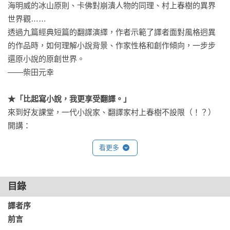
海明威的冰山原則、卡佛對崩潰人物的同理、村上春樹的異界
世界觀……

透過九篇經典短篇的翻譯演繹，作者示範了譯者面對風格迥異
的作品時，如何理解小說背景、作家性格和創作傾向，一步步
還原小說的原創世界。

——柴田元幸

★「比起寫小說，我更享受翻譯。」
來到好友課堂，一代小說家、翻譯家村上春樹不設限（！？）
開講：

譯介新作家的興奮與使命感、對他人創作的異界體驗、翻譯的
看更多
療癒故事……除了對翻譯的龐大熱情，更暢談創作路線的選
擇、如何從外在形式進入創作模式的小說心法……

——村上春樹

目錄
譯者序

「三十歲我寫了《聽風的歌》拿下新人獎，當時最高興的莫過
前言
於從此可以放心翻譯了。」
