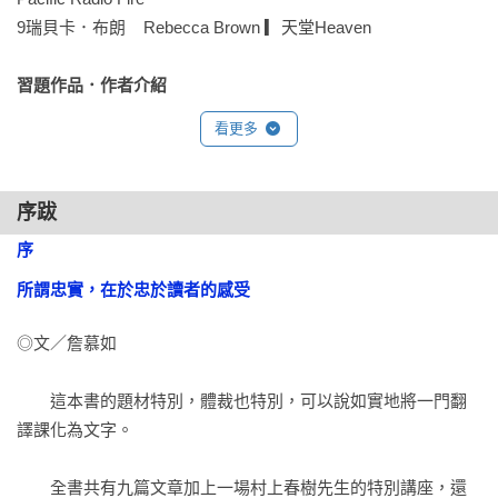
9瑞貝卡．布朗    Rebecca Brown ▎天堂Heaven

王蘊潔（知名譯者）

倪安宇（知名義大利文譯者）

習題作品．作者介紹
陳系美（資深譯者）

陳信宏（知名英文譯者）

看更多
陳榮彬（臺大翻譯碩士學程兼任助理教授）

張秋明（資深譯者）

尉遲秀（知名法文譯者）

序跋
賴明珠（知名譯者）

序

——專業熱情推薦（按姓氏筆劃排序）

所謂忠實，在於忠於讀者的感受 
「翻譯是一條永無止境的學習之路，何其幸運，不必出門就能
◎文／詹慕如

夠身臨其境地跟著日本知名翻譯家柴田元幸上十堂翻譯課。」

——王蘊潔

　　這本書的題材特別，體裁也特別，可以說如實地將一門翻
譯課化為文字。

「誠如書中所說，翻譯的經驗是一種虛擬體驗。所以翻譯工作
貌似枯燥單調，其實再豐富不過，因為我們不斷在體驗他人的
　　全書共有九篇文章加上一場村上春樹先生的特別講座，還
人生精華，更覺得自己的渺小與不足，激發出我要更好的自我