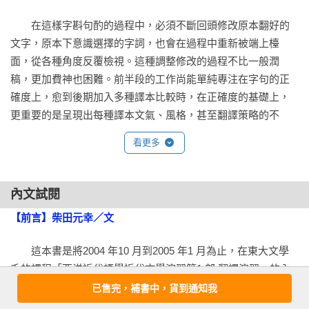
作。」

　　在這樣字斟句酌的過程中，必須不斷回頭修改原本翻好的
——傑．魯賓

文字，原本下意識選擇的字詞，也會在過程中重新被端上檯
面，從各種角度反覆檢視。這種調整修改的過程不比一般潤
「好像真的坐在東大教室聽了幾堂珍貴的課」、「認識了最高
稿，更加費神也困難。前半段的工作尚能單純專注在字句的正
等級的翻譯」

確度上，愈到後期加入多種譯本比較時，在正確度的基礎上，
——Terra

更重要的是呈現出每種譯本文氣、風格，甚至翻譯策略的不
同。

「讓人感受到閱讀與書寫樂趣的一本書。」

看更多
——golgo139

　　說老實話，遇到某些難以順利將原文的日文解釋轉換為中
文的部分，我心裡不免沮喪挫折，甚至有點懊惱後悔，「唉！
「光是書中村上春樹對《麥田捕手》的『you』翻譯法就值得重
內文試閱
何必硬要翻一本用日文來講解英翻日技巧的書？」等到全書譯
讀好幾次！」

【前言】柴田元幸／文
畢，最艱難的作業結束，進入最後階段的修潤時，我才終於能
——u99

比較冷靜客觀地看待這本書。

　　這本書是將2004 年10 月到2005 年1 月為止，在東大文學
「書中的文章解析訓練對英語學習很有幫助！」

系的課程「西洋近代語學近代文學演習第1 部 翻譯演習」的內
　　書中討論的問題，固然有一部分侷限於日文這個語言的文
——兎口

容直接化為文字的結果。課堂中的口誤和矛盾等都經過修正，
已售完，補書中，貨到通知我
法、文化特殊性，例如片假名、漢字的比較、多樣的人稱變
特別是教師的一連串不合理、不明所以的發言，也做了某些程