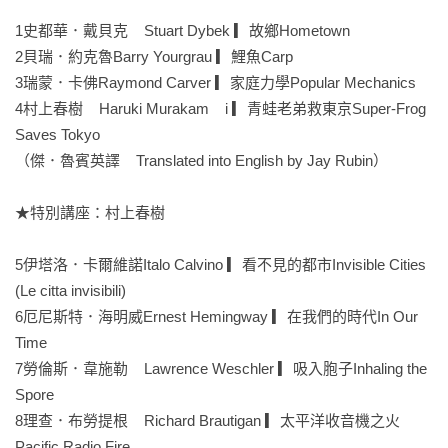
1史都華．戴貝克    Stuart Dybek ▎故鄉Hometown

最嚴謹、最自由，東大最熱門的10堂翻譯課，歡迎入座！
2貝瑞．約克魯Barry Yourgrau ▎鯉魚Carp

3瑞蒙．卡佛Raymond Carver ▎家庭力學Popular Mechanics

【本書特色】
4村上春樹    Haruki Murakam    i ▎青蛙老弟救東京Super-Frog 
Saves Tokyo

◎收錄村上春樹不設限（！？）談話，村上迷不可錯過！

（傑．魯賓英譯    Translated into English by Jay Rubin）

村上春樹為何鮮少和日本作家往來？ 小說家如何在過濾娛樂、
情報的生活中，了解外界動向？「您活到現在覺得最痛苦的是
★特別講座：村上春樹

什麼？」、「是怎麼重新站起來的？」面對東大生的犀利發
問，村上春樹時而防守更多時候是侃侃而談！

5伊塔洛．卡爾維諾Italo Calvino ▎看不見的都市Invisible Cities 
(Le citta invisibili)

◎含九位當代小說家風格解析。從作家定位、寫作背景等來認
6厄尼斯特．海明威Ernest Hemingway ▎在我們的時代In Our 
識小說與創作。

Time

7勞倫斯．韋施勒    Lawrence Weschler ▎吸入胞子Inhaling the 
◎可精深英語文法單字、文章解析能力。

Spore

8理查．布勞提根    Richard Brautigan ▎太平洋收音機之火
【推薦人】
Pacific Radio Fire
