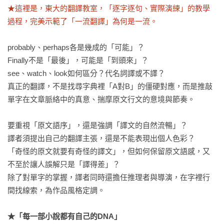
★這裡是，東大的翻譯教室，「逐字逐句、實際演練」的教學
過程，完美示範了「一流翻譯」為何是一流。
probably、perhaps各是幾成的「可能」？

Finally不是「最後」，可能是「到頭來」？

see、watch、look如何區分？代名詞譯或不譯？

真正的翻譯，不是找尋字典裡「A對B」的僵硬對應，而是推敲
單字在文章脈絡中的真意、揣摩原文行文的意境與節奏。

要重視「原文語序」，還是強調「譯文的自然流暢」？

譯者須提出自己的翻譯主張，還是不能表現出個人色彩？

「奇怪的原文就要有奇怪的譯文」，但如何保留原文語感，又
不至於讓人誤解只是「譯得差」？

除了對單字的掌握，譯者同時還擔任推理者與導演，在字裡行
間找線索，為作品風格定調。

★「每一部小說都有自己的DNA」