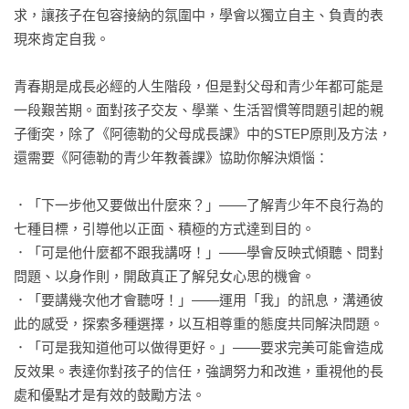
求，讓孩子在包容接納的氛圍中，學會以獨立自主、負責的表
現來肯定自我。

青春期是成長必經的人生階段，但是對父母和青少年都可能是
一段艱苦期。面對孩子交友、學業、生活習慣等問題引起的親
子衝突，除了《阿德勒的父母成長課》中的STEP原則及方法，
還需要《阿德勒的青少年教養課》協助你解決煩惱：

．「下一步他又要做出什麼來？」——了解青少年不良行為的
七種目標，引導他以正面、積極的方式達到目的。

．「可是他什麼都不跟我講呀！」——學會反映式傾聽、問對
問題、以身作則，開啟真正了解兒女心思的機會。

．「要講幾次他才會聽呀！」——運用「我」的訊息，溝通彼
此的感受，探索多種選擇，以互相尊重的態度共同解決問題。

．「可是我知道他可以做得更好。」——要求完美可能會造成
反效果。表達你對孩子的信任，強調努力和改進，重視他的長
處和優點才是有效的鼓勵方法。
