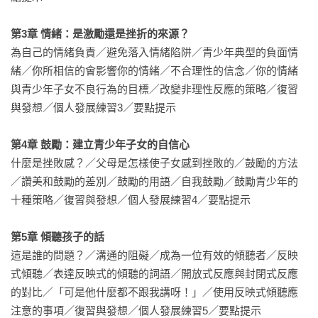
孩子間的溝通與瞭解。

第3章 情緒：是激勵還是挫折的來源？
本系列三書的特色在於教導父母如何了解孩子的「需要」及
為自己的情緒負責／避免落入情緒陷阱／青少年典型的負面情
「能力」，建立「可達成的目標」；以積極的溝通和適當的鼓
緒／你所相信的會影響你的情緒／不合理性的信念／你的情緒
勵，為孩子建立自信心與溝通的能力。以合理的限制與充分的
與青少年子女不良行為的目標／改變非理性反應的策略／復習
自由，培養孩子自律的精神，進而勇於面對挑戰、克服挫折，
與發想／個人發展練習3／要點提示

成為一個負責任、有自信、充滿愛的健全成人。

——陳安儀（親子作家）
第4章 鼓勵：建立青少年子女的自信心
什麼是挫敗感？／父母是怎樣使子女感到挫敗的／鼓勵的方法
／讚美和鼓勵的差別／鼓勵的用語／自我鼓勵／鼓勵青少年的
十種策略／復習與發想／個人發展練習4／要點提示

第5章 傾聽孩子的話
這是誰的問題？／溝通的阻礙／成為一位有效的傾聽者／反映
式傾聽／表達反映式的傾聽的詞語／開放式反應與封閉式反應
的對比／「可是他什麼都不跟我講呀！」／使用反映式傾聽應
注意的事項／復習與發想／個人發展練習5／要點提示
