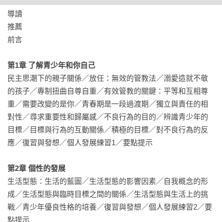
整地書寫出來。

導讀

「父母效能系統訓練」課程雖然已有四十年的歷史，然而，無
推薦

論是運用在教養以前的孩子，或是現代的孩子，都證實是切實
前言

可行、成效驚人的教養法，所以，如果你努力學習扮演好父母
的角色，卻依然覺得辛苦又挫折，那趕快來了解一下到底自己
第1章 了解青少年和你自己
是哪裡搞錯了？我相信從這套系列書籍中，你，一定可以找出
民主思潮下的親子關係／放任：無效的管教法／溺愛造就不敬
解答，並且成為一個稱職又愉快的父母！

的孩子／專制扭曲自尊自重／有效管教的關鍵：平等和互相尊
——李顯文（「父母效能系統訓練」資深領導員）

重／需要改變的是你／青春期是一段過渡期／獨立與責任的相
對性／尋求重要性和歸屬感／不良行為的目的／辨識青少年的
很多人，包括我在內，都是「開始當父母以後，才開始學習怎
目標／目標與行為的互動關係／積極的目標／對不良行為的反
麼樣去當父母」的。所以，當父母不但是人生中一個重要的考
應／復習與發想／個人發展練習1／要點提示

驗，也是絕對需要「自學」的課程。幸運的是，目前市面上已
經有許多親職教育的書籍，幫助我們如何去當一個稱職且有效
第2章 個性的發展
的父母。

生活型態：生活的藍圖／生活型態的影響因素／自我概念的形
「阿德勒學派」藉由探討兒童行為背後真正的目的，教導父母
成／生活型態與臨時目標之間的關係／生活型態與生活上的挑
有效的引導孩子，把錯誤目標與行為變成獨立自主、負責的表
戰／青少年優良性格的培養／復習與發想／個人發展練習2／要
現——以「鼓勵」代替「讚美」，以「自然而合理」的後果代
點提示

替「懲罰」，以「反映式傾聽」和「我的訊息」，增進父母與