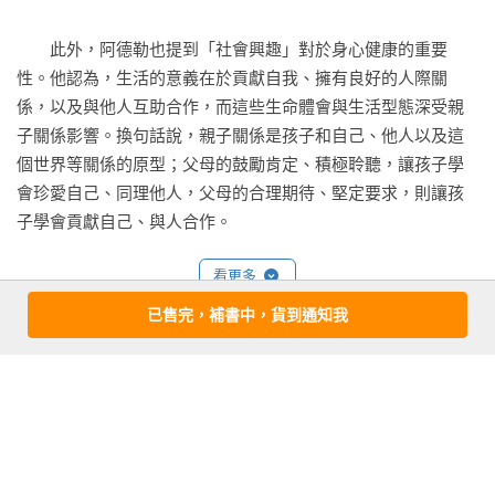
　　此外，阿德勒也提到「社會興趣」對於身心健康的重要
性。他認為，生活的意義在於貢獻自我、擁有良好的人際關
係，以及與他人互助合作，而這些生命體會與生活型態深受親
子關係影響。換句話說，親子關係是孩子和自己、他人以及這
個世界等關係的原型；父母的鼓勵肯定、積極聆聽，讓孩子學
會珍愛自己、同理他人，父母的合理期待、堅定要求，則讓孩
子學會貢獻自己、與人合作。

看更多
　　特別是在劇烈變化、快速成長的青春期，追尋真實自我的
同時，意味著孩子必然要逐漸與父母分立。唯有父母真正肯定
已售完，補書中，貨到通知我
尊重與平等的價值，並能洞察孩子的深層動機，引導孩子建立
序跋
積極的目標，孩子才有機會成為真正有自信、負責任且樂於合
作與貢獻的青少年。這也就是「父母效能系統訓練」系列的兩
前言
位主要作者為青少年父母特別編寫《阿德勒的青少年教養課》
　　教導青少年本是父母的一大挑戰，社會快速轉變，更使得
的旨趣與用心了。

這件任務越來越困難，也越來越教人困惑。再加上社會的壓