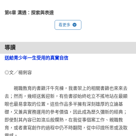
第6章 溝通：探索與表達
青少年為什麼不聽我們說？／「你」的訊息和「我」的訊息／
看更多
怎樣表達「我」的訊息／「我」的訊息應用實例／氣憤的話無
濟於事／表達「我」的訊息應注意的事項／問問題的藝術／青
少年的問題：探索多種選擇的步驟／探索多種選擇的實例／你
導讀
的問題：探索多種選擇的步驟／探索多種選擇的實例／復習與
送給青少年一生受用的真實自信
發想／個人發展練習6／要點提示

◎文／楊俐容

第7章 責任感養成訓練
讓青少年學習作決定並自行負責／獎賞和懲罰是無效的／自然
　　親職教育的書籍汗牛充棟，我書架上的相關書籍也來來去
和合理的後果／親子三大衝突點：學業、交友、保持整潔／處
去；然而，幾經送舊迎新，有些書卻始終屹立不搖地站在最顯
罰與合理後果法有何不同／合理後果的變質／應用後果法的基
眼也最易拿取的位置。這些作品多半擁有深刻雄厚的立論基
本原則／復習與發想／個人發展練習7／要點提示

礎，又兼具實務運用的參考價值，因此成為歷久彌新的經典；
即使對其內容已如滾瓜般爛熟，在我從事個案工作、親職教
第8章 選用最合適的處理方法
育，或者書寫創作的過程中仍不時翻閱，從中印證所思或汲取
選擇最適當處理法的基本原則／典型的青少年不良行為／其他
靈感。
