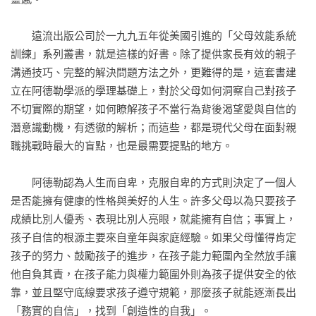
成人跟青少年之間的問題／復習與發想／個人發展練習8／要點
提示

　　遠流出版公司於一九九五年從美國引進的「父母效能系統
訓練」系列叢書，就是這樣的好書。除了提供家長有效的親子
第9章 家庭會議
溝通技巧、完整的解決問題方法之外，更難得的是，這套書建
家庭會議守則／開始家庭會議的適當時機／主持家庭會議的技
立在阿德勒學派的學理基礎上，對於父母如何洞察自己對孩子
巧／家庭會議的實際範例／有關家庭會議常有的疑問／家庭會
不切實際的期望，如何瞭解孩子不當行為背後渴望愛與自信的
議的潛力／復習與發想／個人發展練習9／要點提示

潛意識動機，有透徹的解析；而這些，都是現代父母在面對親
職挑戰時最大的盲點，也是最需要提點的地方。

第10章 特殊的難題與挑戰
你的配偶不贊成你使用這套方法／父母離婚對孩子的影響／單
　　阿德勒認為人生而自卑，克服自卑的方式則決定了一個人
親家庭／繼父母／青少年特有的問題／建立自信和保持自信／
是否能擁有健康的性格與美好的人生。許多父母以為只要孩子
復習與發想／個人發展練習10／要點提示
成績比別人優秀、表現比別人亮眼，就能擁有自信；事實上，
孩子自信的根源主要來自童年與家庭經驗。如果父母懂得肯定
孩子的努力、鼓勵孩子的進步，在孩子能力範圍內全然放手讓
他自負其責，在孩子能力與權力範圍外則為孩子提供安全的依
靠，並且堅守底線要求孩子遵守規範，那麼孩子就能逐漸長出
「務實的自信」，找到「創造性的自我」。
