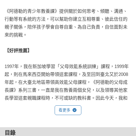
《阿德勒的青少年教養課》提供關於如何思考、傾聽、溝通、
行動等有系統的方法，可以幫助你建立互相尊重、彼此信任的
親子關係，陪伴孩子學會自尊自重、為自己負責，自信面對未
來的挑戰。

【好評推薦】
1997年，我在新加坡學習「父母效能系統訓練」課程，1999年
起，則在馬來西亞開始帶領這套課程，及至回到臺北又於2008
年起，在大臺北地區帶領高效能父母課程，《阿德勒的父母成
長課》系列三書，一直是我在教養兩個女兒，以及領導其他家
長學習這套親職課程時，不可或缺的教科書。因此今天，我和
兩個女兒的關係親密而良好，講座分享、課程帶領也獲得無數
看更多
家長的肯定，都應該要歸功於這套書籍，特別是，我自己所出
版的兩本書《高效能父母學》、《孩子為什麼會這樣》，必須
說，如果沒有這套書籍為我奠基、加持，我應該無法將它們完
目錄