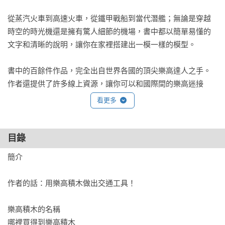
從蒸汽火車到高速火車，從鐵甲戰船到當代潛艦；無論是穿越
時空的時光機還是擁有驚人細節的機場，書中都以簡單易懂的
文字和清晰的說明，讓你在家裡搭建出一模一樣的模型。

書中的百餘件作品，完全出自世界各國的頂尖樂高達人之手。
作者還提供了許多線上資源，讓你可以和國際間的樂高迷接
軌、對話、交易。

看更多
不管你是喜歡模型、喜歡樂高、還是喜歡創意，《樂高交通工
具大集合》都是最佳良伴，提供你必備的知識和創作的靈感。
目錄
簡介	

作者的話：用樂高積木做出交通工具！

樂高積木的名稱	

哪裡買得到樂高積木	
