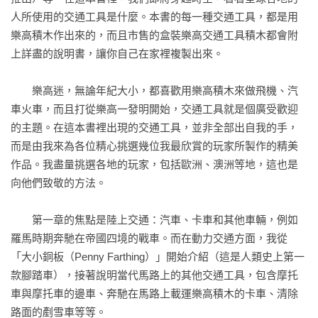
拖車	

人所使用的交通工具是什麼。本書的每一種交通工具，都是用
福斯露營車	

樂高積木作出來的，而且市售的盒裝樂高交通工具積木都會附
月球車	

上詳盡的說明書，讓你自己在家裡複製出來。

火車快飛	

　　樂高迷，無論年紀大小，都喜歡用樂高積木來做飛機、汽
蒸汽火車	

車火車，而且打從樂高一發明開始，交通工具就是個廣受歡迎
蒸汽火車頭	

的主題。在這本書裡出現的交通工具，並非全部出自我的手，
雲霄飛車	

而是由我來為各位精心挑選幾位我最欣賞的玩家所製作的精美
倫敦地鐵	

作品。我盡量挑選各地的玩家，包括歐洲、澳洲等地，這也是
史蒂芬生火箭號	

向他們致敬的方法。

纜索鐵道	

濱海電車	

　　第一章的焦點是陸上交通：汽車、卡車和其他車輛，例如
窄軌火車	

羅馬時期奔馳在帝國四境的戰車。而在動力交通方面，我從
貨物列車	

「大小銅板（Penny Farthing）」開始介紹（這是人類史上第一
臺車	

款腳踏車），接著說明當代馬路上的其他交通工具，包含摩托
馬丘比丘火車	

車與摩托車的邊車、奔馳在馬路上載運樂高積木的卡車、清除
高鐵	

路面的剷雪車等等。
