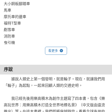
大小銅板腳踏車	

馬車	

摩托車的邊車	

福特T型車	

剷雪車	

消防車	

曳引機	

雙層巴士	

看更多
四輪驅動車	

校車	

油罐車	

序跋
雪鐵龍2CV	

　　據說人類史上第一個發明，就是輪子。現在，就讓我們用
偉士牌速克達	

「輪子」為起點，一起來回顧人類的交通史吧。

MINI Cooper	

挖土機

　　我已經先後用樂高積木為創作主題寫了四本書，包含《樂
聯結車	

高玩世界：用樂高積木打造全世界地標名景》（中文版由遠流
賽車	

推出）等。在這本書裡，我們即將穿越時空，看看全球各地的