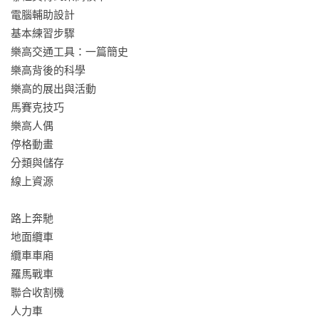
電腦輔助設計	

基本練習步驟	

樂高交通工具：一篇簡史	

樂高背後的科學	

樂高的展出與活動	

馬賽克技巧	

樂高人偶	

停格動畫	

分類與儲存	

線上資源	

路上奔馳	

地面纜車	

纜車車廂	

羅馬戰車	

聯合收割機	

人力車	
