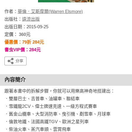
作者：
華倫．艾斯摩爾(Warren Elsmore)
出版社：
遠流出版
出版日期：2015-09-25
定價： 360元
優惠價：79折 284元
書虫VIP價：284元
內容簡介
跟著本書中的拆解步驟，你就可以用樂高神奇地搭建出：

．雙層巴士、吉普車、油罐車、聯結車

．雪鐵龍2CV、偉士牌速克達、一級方程式賽車

．舊金山纜車、大型消防車、曳引機、剷雪車、月球車

．倫敦地鐵、法國高鐵TGV、歐洲之星列車

．柴油火車、蒸汽車頭、雲霄飛車
