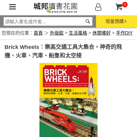
0
限量預購
您現在的位置：
首頁
＞
外版館
>
生活風格
>
休閒嗜好
>
手作DIY
Brick Wheels：樂高交通工具大集合，神奇的飛
機、火車、汽車、船隻和太空梭