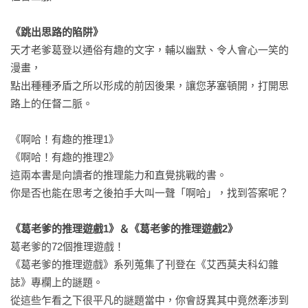
《跳出思路的陷阱》
天才老爹葛登以通俗有趣的文字，輔以幽默、令人會心一笑的
漫畫，

點出種種矛盾之所以形成的前因後果，讓您茅塞頓開，打開思
路上的任督二脈。

《啊哈！有趣的推理1》

《啊哈！有趣的推理2》

這兩本書是向讀者的推理能力和直覺挑戰的書。

你是否也能在思考之後拍手大叫一聲「啊哈」，找到答案呢？

《葛老爹的推理遊戲1》＆《葛老爹的推理遊戲2》
葛老爹的72個推理遊戲！

《葛老爹的推理遊戲》系列蒐集了刊登在《艾西莫夫科幻雜
誌》專欄上的謎題。

從這些乍看之下很平凡的謎題當中，你會訝異其中竟然牽涉到