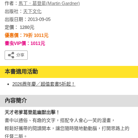
作者：
馬丁．葛登能(Martin Gardner)
出版社：
天下文化
出版日期：2013-09-05
定價： 1280元
優惠價：79折 1011元
書虫VIP價：1011元
本書適用活動
2026周年慶／超值套書5折起！
內容簡介
天才老爹葛登能幽默出擊！
書中以通俗、有趣的文字，搭配令人會心一笑的漫畫，

輕鬆好攜帶的閱讀開本，讓您隨時隨地動動腦，打開思路上的
任督二脈。
