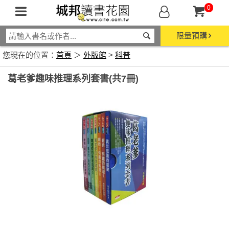
0
限量預購
您現在的位置：
首頁
＞
外版館
>
科普
葛老爹趣味推理系列套書(共7冊)