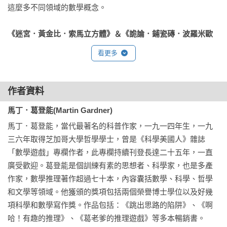
這麼多不同領域的數學概念。

《迷宮．黃金比．索馬立方體》＆《詭論．鋪瓷磚．波羅米歐
環》
看更多
天才老爹葛登能的40個數學遊戲！

這兩本書都是葛登能在《科學美國人》雜誌「數學遊戲」專欄
的精采集結。葛老爹將再次帶領讀者從遊戲中出發，探討各式
作者資料
各樣的數學話題，從而領略遊戲背後的數學之美。

馬丁．葛登能(Martin Gardner)
馬丁．葛登能，當代最著名的科普作家，一九一四年生，一九
【系列特色】
三六年取得芝加哥大學哲學學士，曾是《科學美國人》雜誌
◎幽默漫畫和通俗文字的結合，帶領讀者在愉快氣氛下，提升
「數學遊戲」專欄作者，此專欄持續刊登長達二十五年，一直
學習動機。

廣受歡迎。葛登能是個訓練有素的思想者、科學家，也是多產
◎輕鬆好讀的閱讀開本，隨身攜帶，隨時隨地都能翻閱。

作家，數學推理著作超過七十本，內容囊括數學、科學、哲學
◎寓教於樂的全方位邏輯訓練，輕鬆培養好腦力。
和文學等領域。他獲頒的獎項包括兩個榮譽博士學位以及好幾
項科學和數學寫作獎。作品包括：《跳出思路的陷阱》、《啊
哈！有趣的推理》、《葛老爹的推理遊戲》等多本暢銷書。