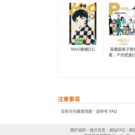
MAO摩緒(21)
高橋留美子傑
集：Ｐ的悲劇(
注意事項
若有任何購書問題，請參考
FAQ
關於城邦
︱
徵才訊息
︱
網站FAQ
︱
網