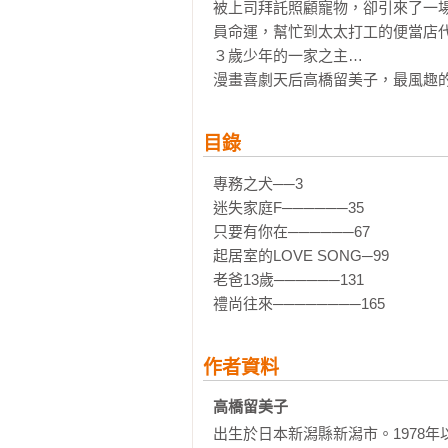
被上司拜託照顧寵物，卻引來了一
員命運，幫忙到太太打工的便當店
３歲少年的一家之主…

漫畫喜劇天后高橋留美子，最風趣
目錄
專務之犬──3

迷失家庭F──────35

只要有你在──────67

起居室的LOVE SONG─99

老爸13歲──────131

禮尚往來────────165
作者資料
高橋留美子 
出生於日本新潟縣新潟市。1978年