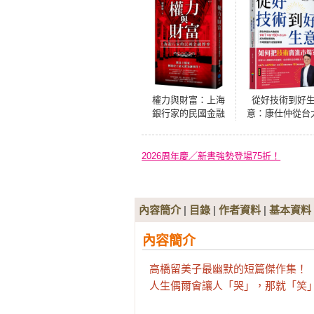
權力與財富：上海
從好技術到好
銀行家的民國金融
意：康仕仲從台
博弈
教授到實戰7年搶
50%市占率，成
把技術轉為市場
2026周年慶／新書強勢登場75折！
值的10堂創業
內容簡介
|
目錄
|
作者資料
|
基本資料
內容簡介
高橋留美子最幽默的短篇傑作集！

人生偶爾會讓人「哭」，那就「笑