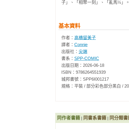
子」、「相聚一刻」、「亂馬½」。
基本資料
作者：
高橋留美子
譯者：
Connie
出版社：
尖端
書系：
SPP-COMIC
出版日期：2026-06-18

ISBN：9786264551939

城邦書號：SPP6I001217

規格：平裝 / 部分彩色部分黑白 / 202頁 / 14.
同作者書籍
同書系書籍
同分類書
|
|