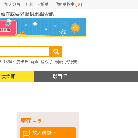
加入會員
紅利
6折購
購物車
(
0
)
野
16647
皮卡丘
寫真
楊双子
親簽
奧德賽
漫畫館
影音館
庫存 = 5
放入購物車