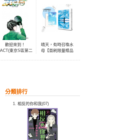
歡迎來到！
晴天，有時召喚水
FACT(東京S區第二
母【首刷限量贈品
支部)(04)完
透卡版】 （小說現
代長篇新人獎得獎
作！給愛書人的斑
斕情書）
分類排行
相反的你和我(07)