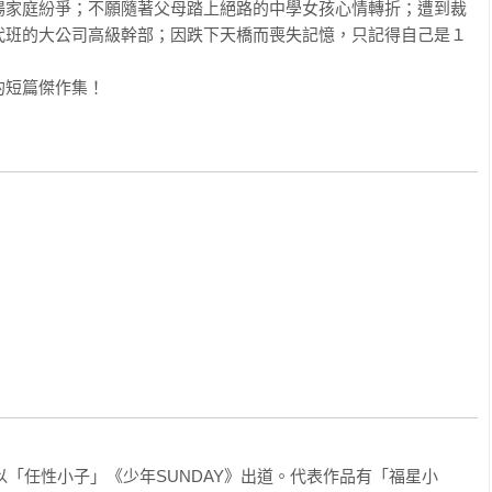
場家庭紛爭；不願隨著父母踏上絕路的中學女孩心情轉折；遭到裁
代班的大公司高級幹部；因跌下天橋而喪失記憶，只記得自己是１
的短篇傑作集！
以「任性小子」《少年SUNDAY》出道。代表作品有「福星小