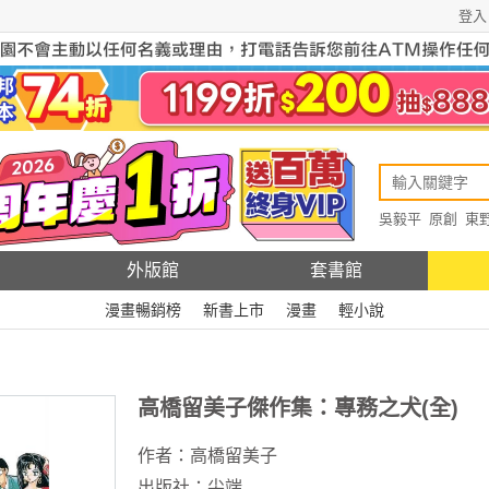
登入
吳毅平
原創
東
原創
Rewire
外版館
套書館
漫畫暢銷榜
新書上市
漫畫
輕小說
高橋留美子傑作集：專務之犬(全)
作者：
高橋留美子
出版社：
尖端