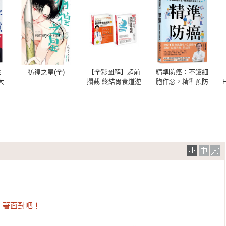
生
彷徨之星(全)
【全彩圖解】超前
精準防癌：不讓細
大
攔截 終結胃食道逆
胞作惡，精準預防
下
流、消化道早期癌
癌變之路
功
套書(共2本)：跨科
價
會診 終結胃食道逆
課
流+超前攔截，癌症
止步 終結消化道早
期癌（食道／胃／
腸／黏膜下腫瘤）
」著面對吧！