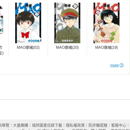
作
MAO摩緒(02)
MAO摩緒(20)
MAO摩緒(19)
全)
more
站導覽
︱
大量團購
︱
城邦圖書目錄下載
︱
隱私權政策
︱
防詐騙提醒
︱
客服中心
︱