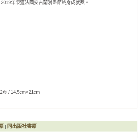
2019年榮獲法國安古蘭漫畫節終身成就獎。
5cm×21cm                
籍
同出版社書籍
|